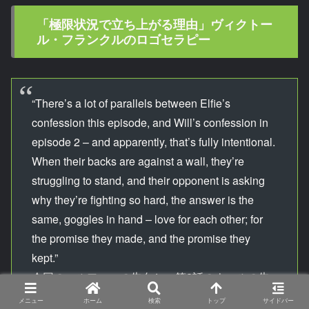
「極限状況で立ち上がる理由」ヴィクトー
ル・フランクルのロゴセラピー
“There’s a lot of parallels between Elfie’s
confession this episode, and Will’s confession in
episode 2 – and apparently, that’s fully intentional.
When their backs are against a wall, they’re
struggling to stand, and their opponent is asking
why they’re fighting so hard, the answer is the
same, goggles in hand – love for each other; for
the promise they made, and the promise they
kept.”
今回のエルフィーの告白と、第2話のウィルの告
白にはかなり多くの共通点がある。
メニュー
ホーム
検索
トップ
サイドバー