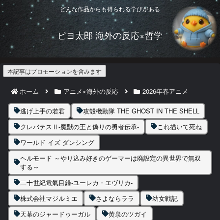
どんな作品からも得られる学びがある
ピヨ太郎 海外の反応×哲学
本記事はプロモーションを含みます
ホーム
アニメ×海外の反応
2026年春アニメ
逃げ上手の若君
攻殻機動隊 THE GHOST IN THE SHELL
クレバテスⅡ-魔獣の王と偽りの勇者伝承-
これ描いて死ね
ワールド イズ ダンシング
ヘルモード ～やり込み好きのゲーマーは廃設定の異世界で無双
する～
二十世紀電氣目録-ユーレカ・エヴリカ-
株式会社マジルミエ
さよならララ
幼女戦記
天幕のジャードゥーガル
黄泉のツガイ