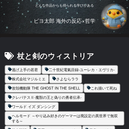
どんな作品からも得られる学びがある
ピヨ太郎 海外の反応×哲学
杖と剣のウィストリア
逃げ上手の若君
二十世紀電氣目録-ユーレカ・エヴリカ-
株式会社マジルミエ
さよならララ
攻殻機動隊 THE GHOST IN THE SHELL
これ描いて死ね
クレバテスⅡ-魔獣の王と偽りの勇者伝承-
ワールド イズ ダンシング
ヘルモード ～やり込み好きのゲーマーは廃設定の異世界で無双
する～