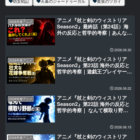
幼女戦記
天幕のジャードゥーガル
黄泉のツガイ
アニメ『杖と剣のウィストリア
2026年春アニメ
Season2』最終話（第24話）海
外の反応と哲学的考察｜あんな壮
大なバトルの決着がこれ？勘弁し
てくれよ(笑)
2026.06.30
アニメ『杖と剣のウィストリア
2026年春アニメ
Season2』第23話 海外の反応と
哲学的考察｜遊戯王プレイヤーの
壮大な花嫁争奪戦(笑)
2026.06.22
アニメ『杖と剣のウィストリア
2026年春アニメ
Season2』第22話 海外の反応と
哲学的考察｜ なんて横取り野郎
だ(笑)
2026.06.15
アニメ『杖と剣のウィストリア
2026年春アニメ