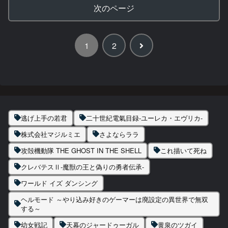
次のページ
次
1
2
へ
逃げ上手の若君
二十世紀電氣目録-ユーレカ・エヴリカ-
株式会社マジルミエ
さよならララ
攻殻機動隊 THE GHOST IN THE SHELL
これ描いて死ね
クレバテスⅡ-魔獣の王と偽りの勇者伝承-
ワールド イズ ダンシング
ヘルモード ～やり込み好きのゲーマーは廃設定の異世界で無双
する～
幼女戦記
天幕のジャードゥーガル
黄泉のツガイ