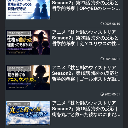
Season2』第21話 海外の反応と
哲学的考察｜OPやEDのシーンの
意味が分かってくる瞬間が好きだ
2026.06.10
アニメ『杖と剣のウィストリア
2026年春アニメ
Season2』第20話 海外の反応と
哲学的考察｜え？ユリウスの性格
が曲がった理由ってそれなの？
(笑)
2026.06.01
アニメ『杖と剣のウィストリア
2026年春アニメ
Season2』第19話 海外の反応と
哲学的考察｜ゴールポストが動き
続けるアニメ。ウンザリだ。
2026.05.31
アニメ『杖と剣のウィストリア
2026年春アニメ
Season2』第18話 海外の反応｜
街を丸ごと救った後なのにまだ証
明？