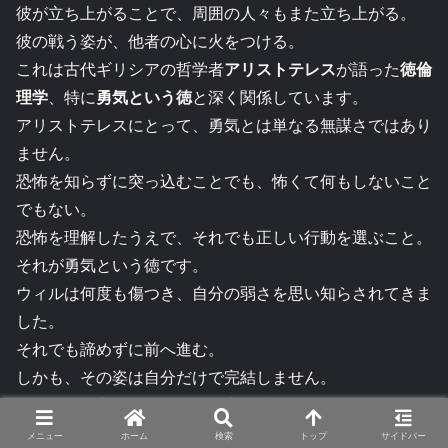
彼が立ち上がることで、周囲の人々もまた立ち上がる。
彼の戦う姿が、他者の心に火をつける。
これは古代ギリシアの哲学者
アリストテレス
が語った
徳倫
理学
、特に
勇気という徳
と深く関係しています。
アリストテレスにとって、勇気とは単なる無謀さではあり
ません。
恐怖を知らずに突っ込むことでも、怖くて何もしないこと
でもない。
恐怖を理解したうえで、それでも正しい行動を選ぶこと。
それが勇気という徳です。
ウィルは何度も傷つき、自分の弱さを思い知らされてきま
した。
それでも諦めずに前へ進む。
しかも、その姿は自分だけで完結しません。
仲間たちの心を動かし、戦う力を呼び起こしていく。
だからこそ「ウィルの魔法は勇気」という答えには、単な
メニュー
ホーム
検索
トップ
サイドバー