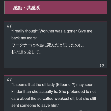
感動・共感系
“I really thought Workner was a goner Give me
back my tears”
ワークナーは本当に死んだと思ったのに。
私の涙を返して。
“It seems that the elf lady (Elleanor?) may seem
kinder than she actually is. She pretended to not
care about the so-called weakest elf, but she still
sent someone to save him.”