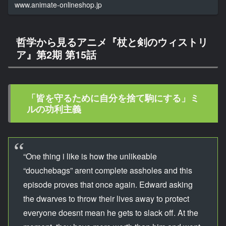
www.animate-onlineshop.jp
哲学から見るアニメ『杖と剣のウィストリ
ア』第2期 第15話
「皆を守るために自分を捨て駒にする」ミ
ルの功利主義
“One thing i like is how the unlikeable
“douchebags” arent complete assholes and this
episode proves that once again. Edward asking
the dwarves to throw their lives away to protect
everyone doesnt mean he gets to slack off. At the