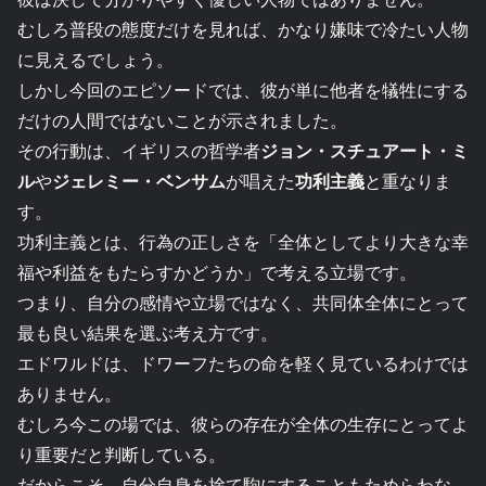
むしろ普段の態度だけを見れば、かなり嫌味で冷たい人物
に見えるでしょう。
しかし今回のエピソードでは、彼が単に他者を犠牲にする
だけの人間ではないことが示されました。
その行動は、イギリスの哲学者
ジョン・スチュアート・ミ
ル
や
ジェレミー・ベンサム
が唱えた
功利主義
と重なりま
す。
功利主義とは、行為の正しさを「全体としてより大きな幸
福や利益をもたらすかどうか」で考える立場です。
つまり、自分の感情や立場ではなく、共同体全体にとって
最も良い結果を選ぶ考え方です。
エドワルドは、ドワーフたちの命を軽く見ているわけでは
ありません。
むしろ今この場では、彼らの存在が全体の生存にとってよ
り重要だと判断している。
だからこそ、自分自身を捨て駒にすることもためらわな