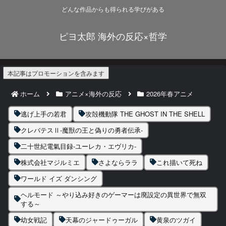
どんな作品からも得られる学びがある
ピヨ太郎 海外の反応×哲学
本記事はプロモーションを含みます
ホーム
アニメ×海外の反応
2026年春アニメ
逃げ上手の若君
攻殻機動隊 THE GHOST IN THE SHELL
クレバテスⅡ-魔獣の王と偽りの勇者伝承-
二十世紀電氣目録-ユーレカ・エヴリカ-
株式会社マジルミエ
さよならララ
これ描いて死ね
ワールド イズ ダンシング
ヘルモード ～やり込み好きのゲーマーは廃設定の異世界で無双
する～
幼女戦記
天幕のジャードゥーガル
黄泉のツガイ