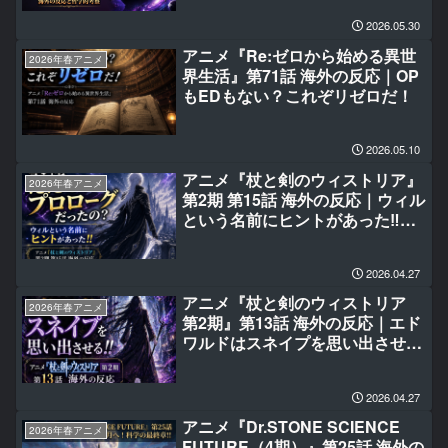
2026.05.30
アニメ『Re:ゼロから始める異世
2026年春アニメ
界生活』第71話 海外の反応｜OP
もEDもない？これぞリゼロだ！
2026.05.10
アニメ『杖と剣のウィストリア』
2026年春アニメ
第2期 第15話 海外の反応｜ウィル
という名前にヒントがあった‼今
まではただのプロローグだった
の？
2026.04.27
アニメ『杖と剣のウィストリア
2026年春アニメ
第2期』第13話 海外の反応｜エド
ワルドはスネイプを思い出させ
る‼
2026.04.27
アニメ『Dr.STONE SCIENCE
2026年春アニメ
FUTURE（4期）』第25話 海外の