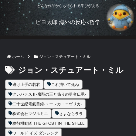
どんな作品からも得られる学びがある
ピヨ太郎 海外の反応×哲学
ホーム
ジョン・スチュアート・ミル
ジョン・スチュアート・ミル
逃げ上手の若君
これ描いて死ね
クレバテスⅡ-魔獣の王と偽りの勇者伝承-
二十世紀電氣目録-ユーレカ・エヴリカ-
株式会社マジルミエ
さよならララ
攻殻機動隊 THE GHOST IN THE SHELL
ワールド イズ ダンシング