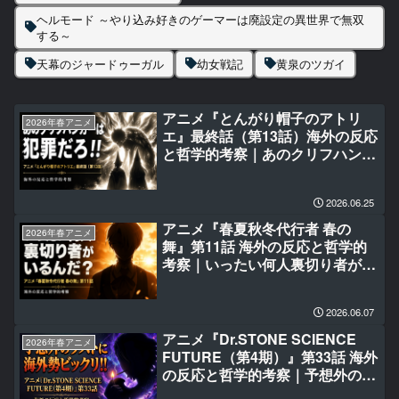
ヘルモード ～やり込み好きのゲーマーは廃設定の異世界で無双
する～
天幕のジャードゥーガル
幼女戦記
黄泉のツガイ
アニメ『とんがり帽子のアトリ
2026年春アニメ
エ』最終話（第13話）海外の反応
と哲学的考察｜あのクリフハンガ
ーは犯罪だろ‼
2026.06.25
アニメ『春夏秋冬代行者 春の
2026年春アニメ
舞』第11話 海外の反応と哲学的
考察｜いったい何人裏切り者がい
るんだ？
2026.06.07
アニメ『Dr.STONE SCIENCE
2026年春アニメ
FUTURE（第4期）』第33話 海外
の反応と哲学的考察｜予想外のラ
ストに海外勢ビックリ‼