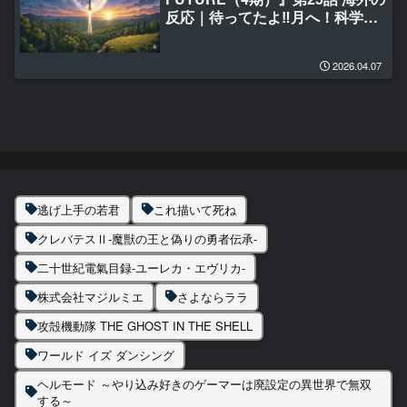
反応｜待ってたよ‼月へ！科学の
最終章‼
2026.04.07
逃げ上手の若君
これ描いて死ね
クレバテスⅡ-魔獣の王と偽りの勇者伝承-
二十世紀電氣目録-ユーレカ・エヴリカ-
株式会社マジルミエ
さよならララ
攻殻機動隊 THE GHOST IN THE SHELL
ワールド イズ ダンシング
ヘルモード ～やり込み好きのゲーマーは廃設定の異世界で無双
する～