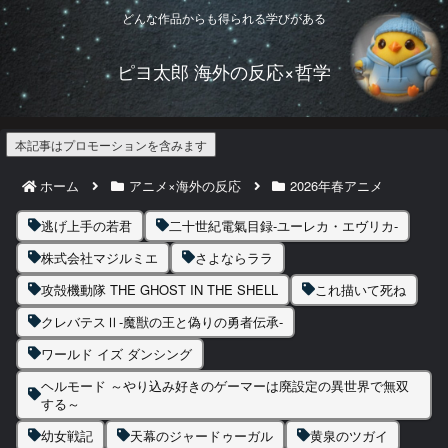
どんな作品からも得られる学びがある
ピヨ太郎 海外の反応×哲学
本記事はプロモーションを含みます
ホーム
アニメ×海外の反応
2026年春アニメ
逃げ上手の若君
二十世紀電氣目録-ユーレカ・エヴリカ-
株式会社マジルミエ
さよならララ
攻殻機動隊 THE GHOST IN THE SHELL
これ描いて死ね
クレバテスⅡ-魔獣の王と偽りの勇者伝承-
ワールド イズ ダンシング
ヘルモード ～やり込み好きのゲーマーは廃設定の異世界で無双
する～
幼女戦記
天幕のジャードゥーガル
黄泉のツガイ