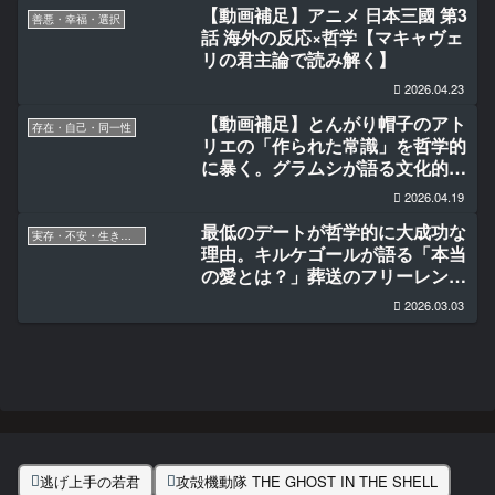
【動画補足】アニメ 日本三國 第3
善悪・幸福・選択
話 海外の反応×哲学【マキャヴェ
リの君主論で読み解く】
2026.04.23
【動画補足】とんがり帽子のアト
存在・自己・同一性
リエの「作られた常識」を哲学的
に暴く。グラムシが語る文化的ヘ
ゲモニーとは
2026.04.19
最低のデートが哲学的に大成功な
実存・不安・生きる意味
理由。キルケゴールが語る「本当
の愛とは？」葬送のフリーレン海
外の反応
2026.03.03
逃げ上手の若君
攻殻機動隊 THE GHOST IN THE SHELL