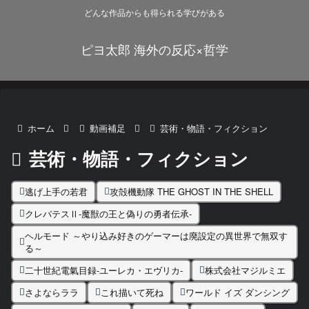
どんな作品からも得られる学びがある
ピヨ太郎 海外の反応×哲学
ホーム
動画補足
芸術・物語・フィクション
芸術・物語・フィクション
逃げ上手の若君
攻殻機動隊 THE GHOST IN THE SHELL
クレバテスⅡ-魔獣の王と偽りの勇者伝承-
ヘルモード ～やり込み好きのゲーマーは廃設定の異世界で無双す
る～
二十世紀電氣目録-ユーレカ・エヴリカ-
株式会社マジルミエ
さよならララ
これ描いて死ね
ワールド イズ ダンシング