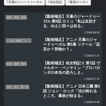
天幕のジャードゥーガル
幼女戦記
黄泉のツガイ
【動画補足】天幕のジャードゥー
善悪・幸福・選択
ガル 第6話 カミュ「私は反抗す
る、ゆえに我々は在る」
2026.08.05
【動画補足】アニメ 天幕のジャ
ことば・論理・パラドックス
ードゥーガル 第5幕 リクール「証
言か？荷物か？」
2026.07.31
【動画補足】幼女戦記Ⅱ 第1話 ヴ
社会・国家・権力
ァルター・ベンヤミン「プロパガ
ンダの本当の恐ろしさ」
2026.07.10
【動画補足】アニメ 日本三國 第5
存在・自己・同一性
話 ジョン・ロック「法が終わる
ところ、暴政が始まる」
2026.05.08