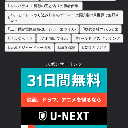
クレバテスⅡ-魔獣の王と偽りの勇者伝承-
ヘルモード ～やり込み好きのゲーマーは廃設定の異世界で無双す
る～
二十世紀電氣目録-ユーレカ・エヴリカ-
株式会社マジルミエ
さよならララ
これ描いて死ね
ワールド イズ ダンシング
天幕のジャードゥーガル
幼女戦記
黄泉のツガイ
スポンサーリンク