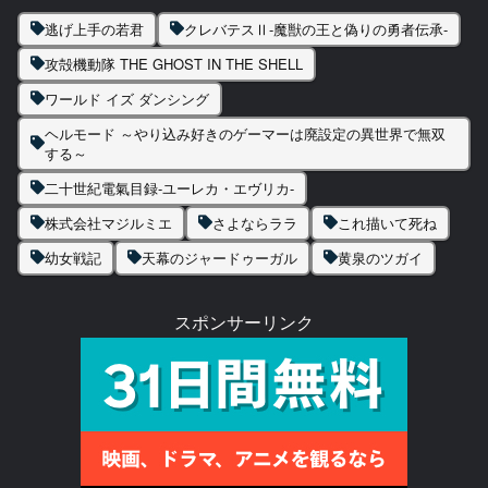
逃げ上手の若君
クレバテスⅡ-魔獣の王と偽りの勇者伝承-
攻殻機動隊 THE GHOST IN THE SHELL
ワールド イズ ダンシング
ヘルモード ～やり込み好きのゲーマーは廃設定の異世界で無双
する～
二十世紀電氣目録-ユーレカ・エヴリカ-
株式会社マジルミエ
さよならララ
これ描いて死ね
幼女戦記
天幕のジャードゥーガル
黄泉のツガイ
スポンサーリンク