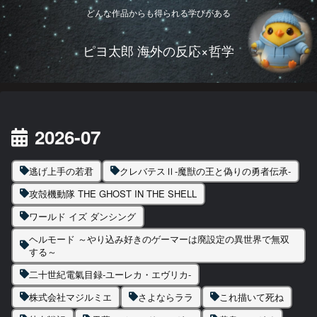
どんな作品からも得られる学びがある
ピヨ太郎 海外の反応×哲学
2026-07
逃げ上手の若君
クレバテスⅡ-魔獣の王と偽りの勇者伝承-
攻殻機動隊 THE GHOST IN THE SHELL
ワールド イズ ダンシング
ヘルモード ～やり込み好きのゲーマーは廃設定の異世界で無双
する～
二十世紀電氣目録-ユーレカ・エヴリカ-
株式会社マジルミエ
さよならララ
これ描いて死ね