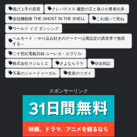
逃げ上手の若君
クレバテスⅡ-魔獣の王と偽りの勇者伝承-
攻殻機動隊 THE GHOST IN THE SHELL
これ描いて死ね
ワールド イズ ダンシング
ヘルモード ～やり込み好きのゲーマーは廃設定の異世界で無双
する～
二十世紀電氣目録-ユーレカ・エヴリカ-
株式会社マジルミエ
さよならララ
幼女戦記
天幕のジャードゥーガル
黄泉のツガイ
スポンサーリンク