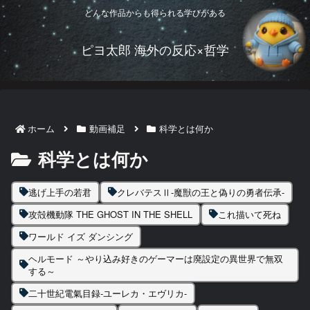
どんな作品からも得られる学びがある
ピヨ太郎 海外の反応×哲学
ホーム
動画補足
科学とは何か
科学とは何か
逃げ上手の若君
クレバテスⅡ-魔獣の王と偽りの勇者伝承-
攻殻機動隊 THE GHOST IN THE SHELL
これ描いて死ね
ワールド イズ ダンシング
ヘルモード ～やり込み好きのゲーマーは廃設定の異世界で無双
する～
二十世紀電氣目録-ユーレカ・エヴリカ-