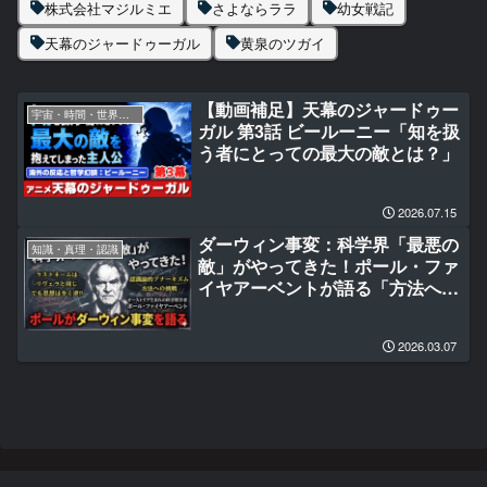
株式会社マジルミエ
さよならララ
幼女戦記
天幕のジャードゥーガル
黄泉のツガイ
【動画補足】天幕のジャードゥー
宇宙・時間・世界のはじまり
ガル 第3話 ビールーニー「知を扱
う者にとっての最大の敵とは？」
2026.07.15
ダーウィン事変：科学界「最悪の
知識・真理・認識
敵」がやってきた！ポール・ファ
イヤアーベントが語る「方法への
挑戦」
2026.03.07