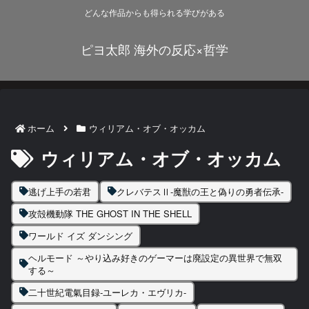
どんな作品からも得られる学びがある
ピヨ太郎 海外の反応×哲学
ホーム
ウィリアム・オブ・オッカム
ウィリアム・オブ・オッカム
逃げ上手の若君
クレバテスⅡ-魔獣の王と偽りの勇者伝承-
攻殻機動隊 THE GHOST IN THE SHELL
ワールド イズ ダンシング
ヘルモード ～やり込み好きのゲーマーは廃設定の異世界で無双
する～
二十世紀電氣目録-ユーレカ・エヴリカ-