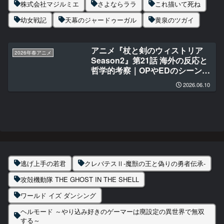
株式会社マジルミエ
さよならララ
これ描いて死ね
幼女戦記
天幕のジャードゥーガル
黄泉のツガイ
アニメ『杖と剣のウィストリア
2026年春アニメ
Season2』第21話 海外の反応と
哲学的考察｜OPやEDのシーンの
意味が分かってくる瞬間が好きだ
2026.06.10
逃げ上手の若君
クレバテスⅡ-魔獣の王と偽りの勇者伝承-
攻殻機動隊 THE GHOST IN THE SHELL
ワールド イズ ダンシング
ヘルモード ～やり込み好きのゲーマーは廃設定の異世界で無双
する～