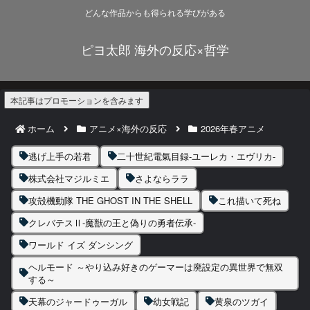
どんな作品からも得られる学びがある
ピヨ太郎 海外の反応×哲学
本記事はプロモーションを含みます
ホーム
アニメ×海外の反応
2026年春アニメ
逃げ上手の若君
二十世紀電氣目録-ユーレカ・エヴリカ-
株式会社マジルミエ
さよならララ
攻殻機動隊 THE GHOST IN THE SHELL
これ描いて死ね
クレバテスⅡ-魔獣の王と偽りの勇者伝承-
ワールド イズ ダンシング
ヘルモード ～やり込み好きのゲーマーは廃設定の異世界で無双
する～
天幕のジャードゥーガル
幼女戦記
黄泉のツガイ