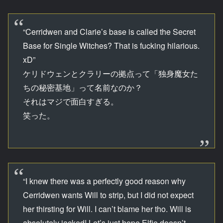
“Cerridwen and Clarie’s base is called the Secret
Base for Single Witches? That is fucking hilarious.
xD”
ケリドウェンとクラリーの拠点って「独身魔女た
ちの秘密基地」って名前なのか？
それはマジで面白すぎる。
笑った。
“I knew there was a perfectly good reason why
Cerridwen wants Will to strip, but I did not expect
her thirsting for Will. I can’t blame her tho. Will is
absolutely jacked! Let’s just hope Elfie doesn’t