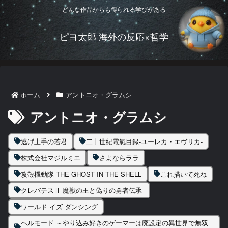
どんな作品からも得られる学びがある
ピヨ太郎 海外の反応×哲学
ホーム
アントニオ・グラムシ
アントニオ・グラムシ
逃げ上手の若君
二十世紀電氣目録-ユーレカ・エヴリカ-
株式会社マジルミエ
さよならララ
攻殻機動隊 THE GHOST IN THE SHELL
これ描いて死ね
クレバテスⅡ-魔獣の王と偽りの勇者伝承-
ワールド イズ ダンシング
ヘルモード ～やり込み好きのゲーマーは廃設定の異世界で無双