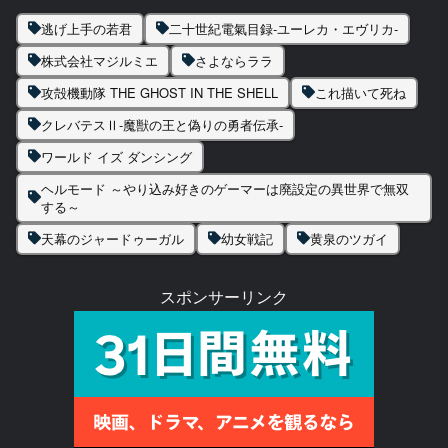
逃げ上手の若君
二十世紀電氣目録-ユーレカ・エヴリカ-
株式会社マジルミエ
さよならララ
攻殻機動隊 THE GHOST IN THE SHELL
これ描いて死ね
クレバテスⅡ-魔獣の王と偽りの勇者伝承-
ワールド イズ ダンシング
ヘルモード ～やり込み好きのゲーマーは廃設定の異世界で無双
する～
天幕のジャードゥーガル
幼女戦記
黄泉のツガイ
スポンサーリンク