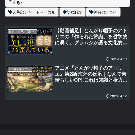
する～
天幕のジャードゥーガル
幼女戦記
黄泉のツガイ
【動画補足】とんがり帽子のアト
存在・自己・同一性
リエの「作られた常識」を哲学的
に暴く。グラムシが語る文化的ヘ
ゲモニーとは
2026.04.19
アニメ『とんがり帽子のアトリ
2026年春アニメ
エ』第2話 海外の反応｜なんて素
晴らしいOP‼これは知識と権力の
物語だ‼
2026.04.12