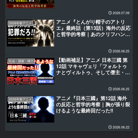
2026.07.09
アニメ『とんがり帽子のアトリ
2026年春アニメ
エ』最終話（第13話）海外の反応
と哲学的考察｜あのクリフハンガ
ーは犯罪だろ‼
2026.06.25
【動画補足】アニメ 日本三國 第
社会・国家・権力
12話 マキャヴェリ「フォルトゥ
ナとヴィルトゥ、そして僭主・平
殿器」
2026.06.25
アニメ『日本三國』第12話 海外
2026年春アニメ
の反応と哲学的考察｜胸が張り裂
けるような最終回だった‼
2026.06.22