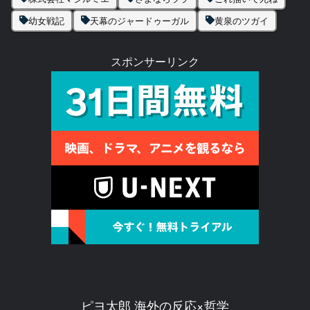
幼女戦記
天幕のジャードゥーガル
黄泉のツガイ
スポンサーリンク
ピヨ太郎 海外の反応×哲学