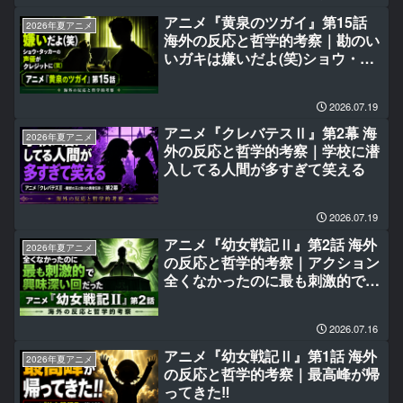
アニメ『黄泉のツガイ』第15話
2026年夏アニメ
海外の反応と哲学的考察｜勘のい
いガキは嫌いだよ(笑)ショウ・タ
ッカーの声優がクレジットに(笑)
2026.07.19
アニメ『クレバテスⅡ』第2幕 海
2026年夏アニメ
外の反応と哲学的考察｜学校に潜
入してる人間が多すぎて笑える
2026.07.19
アニメ『幼女戦記Ⅱ』第2話 海外
2026年夏アニメ
の反応と哲学的考察｜アクション
全くなかったのに最も刺激的で興
味深い回だった
2026.07.16
アニメ『幼女戦記Ⅱ』第1話 海外
2026年夏アニメ
の反応と哲学的考察｜最高峰が帰
ってきた‼