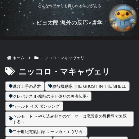
どんな作品からも得られる学びがある
ピヨ太郎 海外の反応×哲学
ホーム
ニッコロ・マキャヴェリ
ニッコロ・マキャヴェリ
逃げ上手の若君
攻殻機動隊 THE GHOST IN THE SHELL
クレバテスⅡ-魔獣の王と偽りの勇者伝承-
ワールド イズ ダンシング
ヘルモード ～やり込み好きのゲーマーは廃設定の異世界で無双
する～
二十世紀電氣目録-ユーレカ・エヴリカ-