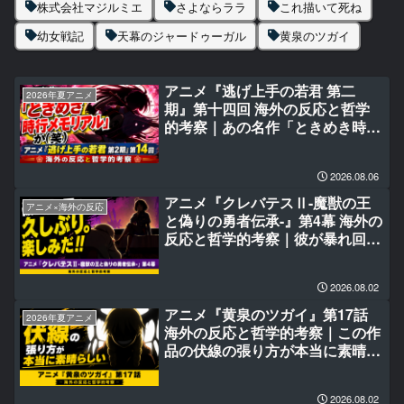
株式会社マジルミエ
さよならララ
これ描いて死ね
幼女戦記
天幕のジャードゥーガル
黄泉のツガイ
アニメ『逃げ上手の若君 第二
2026年夏アニメ
期』第十四回 海外の反応と哲学
的考察｜あの名作「ときめき時行
メモリアル」か(笑)
2026.08.06
アニメ『クレバテスⅡ-魔獣の王
アニメ×海外の反応
と偽りの勇者伝承-』第4幕 海外の
反応と哲学的考察｜彼が暴れ回る
のは久しぶり。楽しみだ‼
2026.08.02
アニメ『黄泉のツガイ』第17話
2026年夏アニメ
海外の反応と哲学的考察｜この作
品の伏線の張り方が本当に素晴ら
しい
2026.08.02