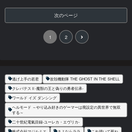
次のページ
次
1
2
へ
逃げ上手の若君
攻殻機動隊 THE GHOST IN THE SHELL
クレバテスⅡ-魔獣の王と偽りの勇者伝承-
ワールド イズ ダンシング
ヘルモード ～やり込み好きのゲーマーは廃設定の異世界で無双
する～
二十世紀電氣目録-ユーレカ・エヴリカ-
株式会社マジルミエ
さよならララ
これ描いて死ね