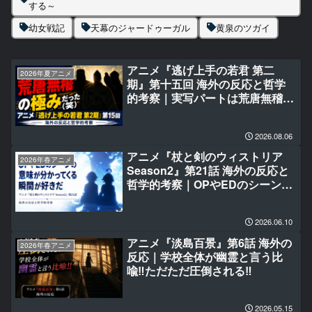
する～
幼女戦記
天幕のジャードゥーガル
黄泉のツガイ
アニメ『逃げ上手の若君 第二
2026年夏アニメ
期』第十五回 海外の反応と哲学
的考察｜実写パートは荒唐無稽の
極みだった(笑)
2026.08.06
アニメ『杖と剣のウィストリア
2026年春アニメ
Season2』第21話 海外の反応と
哲学的考察｜OPやEDのシーンの
意味が分かってくる瞬間が好きだ
2026.06.10
アニメ『淡島百景』第6話 海外の
2026年春アニメ
反応｜学校全体が幽霊と言う比
喩‼ただただ圧倒される‼
2026.05.15