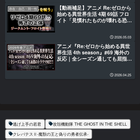
【動画補足】アニメ Re:ゼロから
存在・自己・同一性
始める異世界生活 4期 69話 フロ
イト「見慣れたものが壊れる恐
怖」
2026.05.03
アニメ『Re:ゼロから始める異世
2026年春アニメ
界生活 4th season』#69 海外の
反応｜全シーズン通しても屈指の
トラウマ回だ‼
2026.04.25
逃げ上手の若君
攻殻機動隊 THE GHOST IN THE SHELL
クレバテスⅡ-魔獣の王と偽りの勇者伝承-