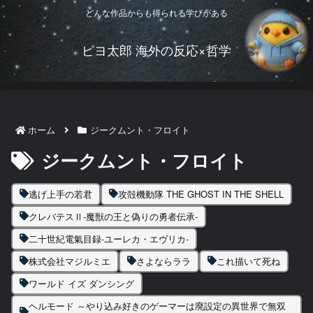
どんな作品からも得られる学びがある
ピヨ太郎 海外の反応×哲学
ホーム
ジークムント・フロイト
ジークムント・フロイト
逃げ上手の若君
攻殻機動隊 THE GHOST IN THE SHELL
クレバテスⅡ-魔獣の王と偽りの勇者伝承-
二十世紀電氣目録-ユーレカ・エヴリカ-
株式会社マジルミエ
さよならララ
これ描いて死ね
ワールド イズ ダンシング
ヘルモード ～やり込み好きのゲーマーは廃設定の異世界で無双