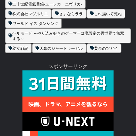
二十世紀電氣目録-ユーレカ・エヴリカ-
株式会社マジルミエ
さよならララ
これ描いて死ね
ワールド イズ ダンシング
ヘルモード ～やり込み好きのゲーマーは廃設定の異世界で無双
する～
幼女戦記
天幕のジャードゥーガル
黄泉のツガイ
スポンサーリンク