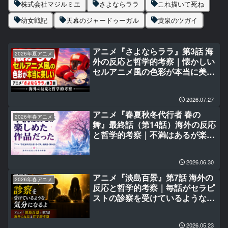
株式会社マジルミエ
さよならララ
これ描いて死ね
幼女戦記
天幕のジャードゥーガル
黄泉のツガイ
アニメ『さよならララ』第3話 海
2026年夏アニメ
外の反応と哲学的考察｜懐かしい
セルアニメ風の色彩が本当に美し
い
2026.07.27
アニメ『春夏秋冬代行者 春の
2026年春アニメ
舞』最終話（第14話）海外の反応
と哲学的考察｜不満はあるが楽し
めた作品だった
2026.06.30
アニメ『淡島百景』第7話 海外の
2026年春アニメ
反応と哲学的考察｜毎話がセラピ
ストの診察を受けているような気
分になるよ
2026.05.23