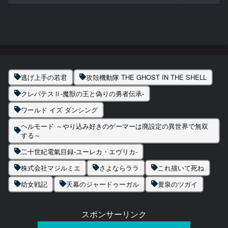
逃げ上手の若君
攻殻機動隊 THE GHOST IN THE SHELL
クレバテスⅡ-魔獣の王と偽りの勇者伝承-
ワールド イズ ダンシング
ヘルモード ～やり込み好きのゲーマーは廃設定の異世界で無双
する～
二十世紀電氣目録-ユーレカ・エヴリカ-
株式会社マジルミエ
さよならララ
これ描いて死ね
幼女戦記
天幕のジャードゥーガル
黄泉のツガイ
スポンサーリンク