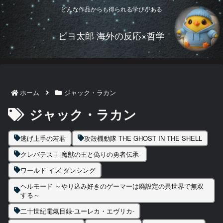
どんな作品からも得られる学びがある
ピヨ太郎 海外の反応×哲学
ホーム
ジャック・ラカン
ジャック・ラカン
逃げ上手の若君
攻殻機動隊 THE GHOST IN THE SHELL
クレバテスⅡ-魔獣の王と偽りの勇者伝承-
ワールド イズ ダンシング
ヘルモード ～やり込み好きのゲーマーは廃設定の異世界で無双
する～
二十世紀電氣目録-ユーレカ・エヴリカ-