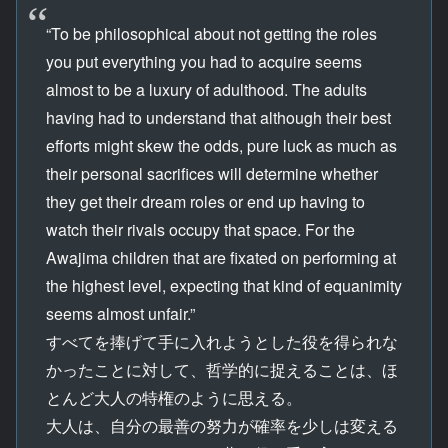
“To be philosophical about not getting the roles
you put everything you had to acquire seems
almost to be a luxury of adulthood. The adults
having had to understand that although their best
efforts might skew the odds, pure luck as much as
their personal sacrifices will determine whether
they get their dream roles or end up having to
watch their rivals occupy that space. For the
Awajima children that are fixated on performing at
the highest level, expecting that kind of equanimity
seems almost unfair.”
すべてを捧げて手に入れようとした役を得られな
かったことに対して、哲学的に捉えることは、ほ
とんど大人の特権のように思える。
大人は、自分の最善の努力が確率を少しは変える