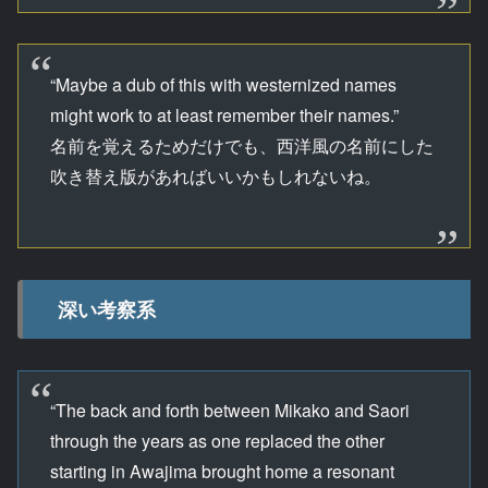
“Maybe a dub of this with westernized names
might work to at least remember their names.”
名前を覚えるためだけでも、西洋風の名前にした
吹き替え版があればいいかもしれないね。
深い考察系
“The back and forth between Mikako and Saori
through the years as one replaced the other
starting in Awajima brought home a resonant