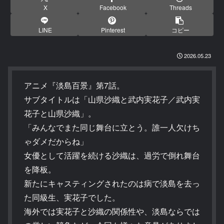
X
Facebook
Threads
LINE
Pinterest
コピー
2026.05.23
アニメ『淡島百景』第7話。
サブタイトルは「山県沙織と武内実花子／武内実
花子と山県沙織」。
「みんなでまた同じ舞台に立とう。誰一人欠けち
ゃダメだからね」
女優として活躍を続ける沙織は、過労で倒れ舞台
を降板。
新たにキャスティングされたのは病で淡島を去っ
た同級生、実花子でした。
海外では実花子と沙織の関係性や、淡島ならでは