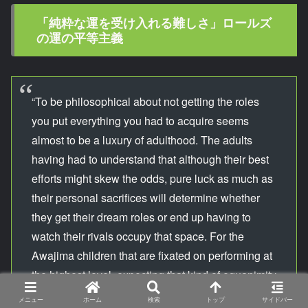
「純粋な運を受け入れる難しさ」ロールズ
の運の平等主義
“To be philosophical about not getting the roles
you put everything you had to acquire seems
almost to be a luxury of adulthood. The adults
having had to understand that although their best
efforts might skew the odds, pure luck as much as
their personal sacrifices will determine whether
they get their dream roles or end up having to
watch their rivals occupy that space. For the
Awajima children that are fixated on performing at
the highest level, expecting that kind of equanimity
seems almost unfair.”
メニュー
ホーム
検索
トップ
サイドバー