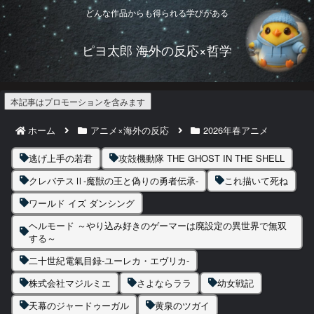
どんな作品からも得られる学びがある
ピヨ太郎 海外の反応×哲学
本記事はプロモーションを含みます
ホーム
アニメ×海外の反応
2026年春アニメ
逃げ上手の若君
攻殻機動隊 THE GHOST IN THE SHELL
クレバテスⅡ-魔獣の王と偽りの勇者伝承-
これ描いて死ね
ワールド イズ ダンシング
ヘルモード ～やり込み好きのゲーマーは廃設定の異世界で無双
する～
二十世紀電氣目録-ユーレカ・エヴリカ-
株式会社マジルミエ
さよならララ
幼女戦記
天幕のジャードゥーガル
黄泉のツガイ