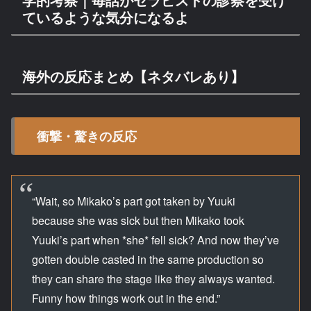
ているような気分になるよ
海外の反応まとめ【ネタバレあり】
衝撃・驚きの反応
“Wait, so Mikako’s part got taken by Yuuki
because she was sick but then Mikako took
Yuuki’s part when *she* fell sick? And now they’ve
gotten double casted in the same production so
they can share the stage like they always wanted.
Funny how things work out in the end.”