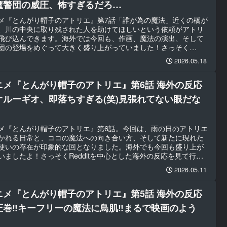
魔警団の威圧、怖すぎるだろ…
メ『とんがり帽子のアトリエ』第7話「誰が為の魔法」近くの橋が
、川の中央に取り残された人を助けてほしいという依頼がアトリ
飛び込んできます。海外では今回も、作画、魔法の演出、そして
団の登場をめぐって大きく盛り上がっていました！さっそく
dditを中心とした海外の反応を見て行きましょう。
2026.05.18
ニメ『とんがり帽子のアトリエ』第6話 海外の反応
オルーギオ、即落ちすぎる(笑)見張れてない眼だな
)
メ『とんがり帽子のアトリエ』第6話。今回は、雨の日のアトリエ
かれる日常と、ココの魔法への向き合い方、そして新たに現れた
使いの存在が印象的な回となりました。海外でも今回も盛り上が
いましたよ！さっそくRedditを中心とした海外の反応を見て行き
ょう。
2026.05.11
ニメ『とんがり帽子のアトリエ』第5話 海外の反応
圧巻‼キーフリーの魔法に鳥肌‼まるで映画のよう