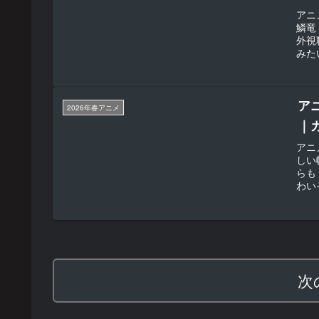
アニ
鱗竜
外視
みた
けで
ア
2026年春アニメ
｜
アニ
しい
らも
わい
いま
次