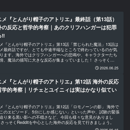
ニメ『とんがり帽子のアトリエ』最終話（第13話）
外の反応と哲学的考察｜あのクリフハンガーは犯罪
ろ‼
メ『とんがり帽子のアトリエ』第13話「禁じられた魔法」13話は
メ最終話ですが、とても中途半端なところで終わっているのが気
ります。海外ではクリフハンガーへの悲鳴や、キャラクターたち
情、魔法の描写に大きな反応が集まっていました！ さっそく
dditを中心とした海外の反応を見て行きましょう。
2026.06.25
ニメ『とんがり帽子のアトリエ』第12話 海外の反応
哲学的考察｜リチェとユイニィは実はかなり似てい
メ『とんがり帽子のアトリエ』第12話「ロモノーンの影」 海外で
このエピソード、5分にしか感じない」といった声や、試験の緊張
迫り来る黒い影への不穏さなど、今回も様々な意見がありまし
 さっそくRedditを中心とした海外の反応を見て行きましょう。