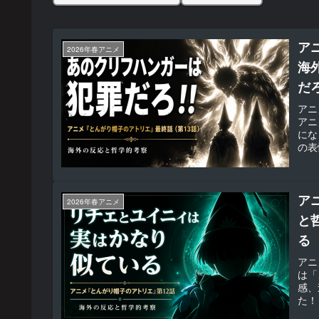
ア
2026年春アニメ
海
だ
アニ
アニ
にな
の表
Re
ア
2026年春アニメ
と
る
アニ
は「
感、
た！