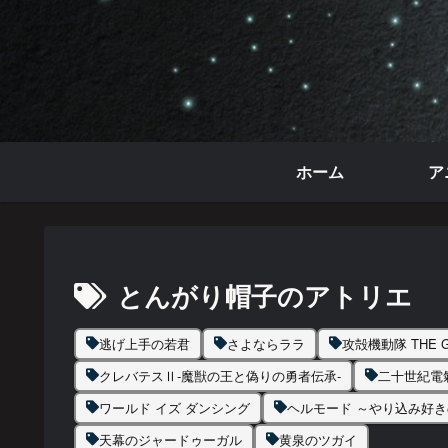
ホーム
ア
とんがり帽子のアトリエ
逃げ上手の若君
さよならララ
攻殻機動隊 THE GH
クレバテスⅡ-魔獣の王と偽りの勇者伝承-
二十世紀電
ワールド イズ ダンシング
ヘルモード ～やり込み好
天幕のジャードゥーガル
黄泉のツガイ