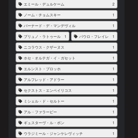
エミール・デュルケーム
2
ノーム・チョムスキー
1
バーナード・デ・マンデヴィル
1
ブリュノ・ラトゥール
1
パウロ・フレイレ
1
ニコラウス・クザーヌス
1
ホセ・オルテガ・イ・ガセット
1
エルンスト・ブロッホ
1
アルフレッド・アドラー
1
セクストス・エンペイリコス
1
ミシェル・ド・セルトー
1
アル・ファラービー
1
ギュスターヴ・ル・ボン
1
ウラジミール・ジャンケレヴィッチ
1