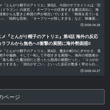
メ『とんがり帽子のアトリエ』第5話。今回のサブタイトルは「巨
（ドラゴン）の迷宮」。キーフリーの圧巻すぎる魔法演出に、海
聴者からも驚きと称賛の声が相次いでいます。「映画を見ている
い」「純粋な芸術」「キーフリーが怪しすぎる」など、映像面だ
なく物語の不穏さにも注目が集まりました。
2026.04.28
ニメ『とんがり帽子のアトリエ』第4話 海外の反応
カラフルから無色へ‼衝撃の展開に海外勢困惑‼
メ『とんがり帽子のアトリエ』第4話。魔女の町のにぎやかさ、美
帽子や服飾、そして一転して不穏すぎる展開へ。海外の視聴者か
「落ち着いた魔法回だと思ったら怒涛の展開だった」「ココがか
そうすぎる」「演出がすごい」といった反応が数多く寄せられて
した。
2026.04.27
のページ