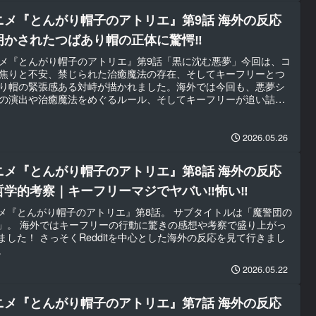
ニメ『とんがり帽子のアトリエ』第9話 海外の反応
明かされたつばあり帽の正体に驚愕‼
メ『とんがり帽子のアトリエ』第9話「黒に沈む悪夢」今回は、コ
焦りと不安、禁じられた治癒魔法の存在、そしてキーフリーとつ
り帽の緊張感ある対峙が描かれました。海外では今回も、悪夢シ
の演出や治癒魔法をめぐるルール、そしてキーフリーが追い詰め
る展開に大きな反応が集まっていました。
2026.05.26
ニメ『とんがり帽子のアトリエ』第8話 海外の反応
哲学的考察｜キーフリーマジでヤバい‼怖い‼
メ『とんがり帽子のアトリエ』第8話。 サブタイトルは「魔警団の
」。 海外ではキーフリーの行動に驚きの感想や考察で盛り上がっ
ました！ さっそくRedditを中心とした海外の反応を見て行きまし
。
2026.05.22
ニメ『とんがり帽子のアトリエ』第7話 海外の反応