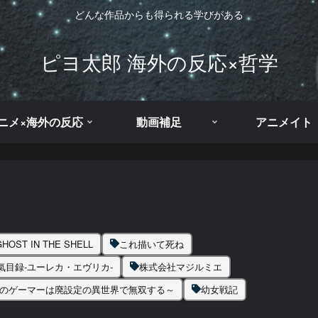
どんな作品からも得られる学びがある
ピヨ太郎 海外の反応×哲学
ニメ×海外の反応
動画補足
アニメイト
OST IN THE SHELL
これ描いて死ね
氣目録-ユーレカ・エヴリカ-
株式会社マジルミエ
きのゲーマーは廃設定の異世界で無双する～
幼女戦記