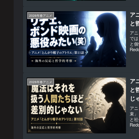
ア
2026年春アニメ
と
アニ
では
と個
Re
ア
2026年春アニメ
と
じ
アニ
束」
と社
Re