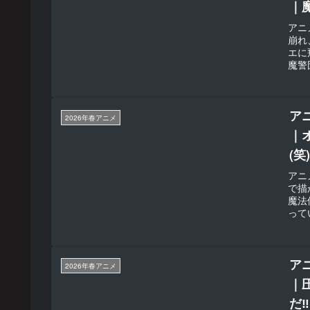
｜
アニ
崩れ
エに
魔警
Re
ア
2026年春アニメ
｜
(笑
アニ
で描
魔法
って
まし
ア
2026年春アニメ
｜
だ‼