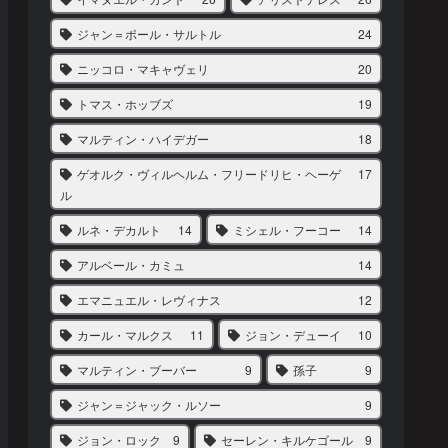
ジャン＝ポール・サルトル
24
ニッコロ・マキャヴェリ
20
トマス・ホッブズ
19
マルティン・ハイデガー
18
ゲオルク・ヴィルヘルム・フリードリヒ・ヘーゲ
17
ル
ルネ・デカルト
14
ミシェル・フーコー
14
アルベール・カミュ
14
エマニュエル・レヴィナス
12
カール・マルクス
11
ジョン・デューイ
10
マルティン・ブーバー
9
孫子
9
ジャン＝ジャック・ルソー
9
ジョン・ロック
9
セーレン・キルケゴール
9