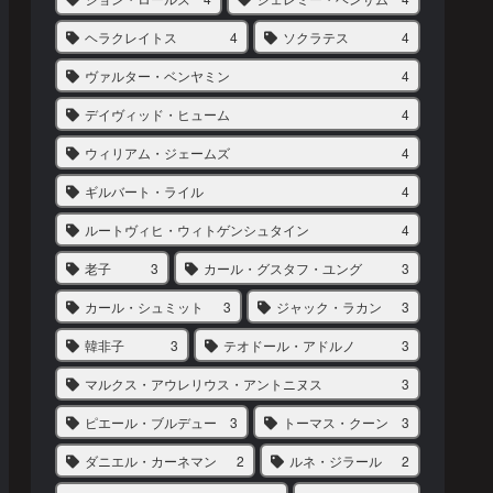
ヘラクレイトス
4
ソクラテス
4
ヴァルター・ベンヤミン
4
デイヴィッド・ヒューム
4
ウィリアム・ジェームズ
4
ギルバート・ライル
4
ルートヴィヒ・ウィトゲンシュタイン
4
老子
3
カール・グスタフ・ユング
3
カール・シュミット
3
ジャック・ラカン
3
韓非子
3
テオドール・アドルノ
3
マルクス・アウレリウス・アントニヌス
3
ピエール・ブルデュー
3
トーマス・クーン
3
ダニエル・カーネマン
2
ルネ・ジラール
2