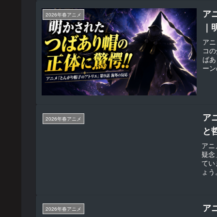
ア
2026年春アニメ
｜
アニ
コの
ばあ
ーン
られ
ア
2026年春アニメ
と
アニ
疑念
てい
ょう
ア
2026年春アニメ