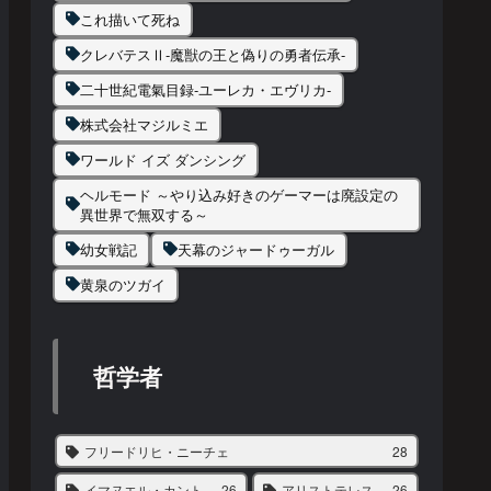
これ描いて死ね
クレバテスⅡ-魔獣の王と偽りの勇者伝承-
二十世紀電氣目録-ユーレカ・エヴリカ-
株式会社マジルミエ
ワールド イズ ダンシング
ヘルモード ～やり込み好きのゲーマーは廃設定の
異世界で無双する～
幼女戦記
天幕のジャードゥーガル
黄泉のツガイ
哲学者
フリードリヒ・ニーチェ
28
イマヌエル・カント
26
アリストテレス
26