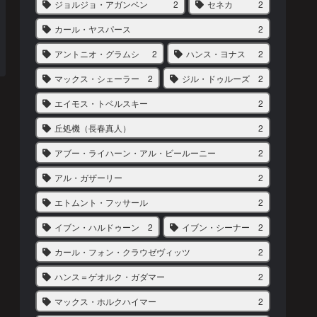
ジョルジョ・アガンベン
2
セネカ
2
カール・ヤスパース
2
アントニオ・グラムシ
2
ハンス・ヨナス
2
マックス・シェーラー
2
ジル・ドゥルーズ
2
エイモス・トベルスキー
2
丘処機（長春真人）
2
アブー・ライハーン・アル・ビールーニー
2
アル・ガザーリー
2
エトムント・フッサール
2
イブン・ハルドゥーン
2
イブン・シーナー
2
カール・フォン・クラウゼヴィッツ
2
ハンス＝ゲオルク・ガダマー
2
マックス・ホルクハイマー
2