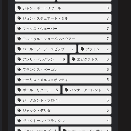
ジャン・ボードリヤール
8
ジョン・スチュアート・ミル
7
マックス・ウェーバー
7
アルトゥル・ショーペンハウアー
7
バールーフ・デ・スピノザ
7
プラトン
7
アンリ・ベルクソン
6
エピクテトス
6
フランシス・ベーコン
6
モーリス・メルロ＝ポンティ
5
ポール・リクール
5
ハンナ・アーレント
5
ジークムント・フロイト
5
ジャック・デリダ
5
ヴィクトール・フランクル
4
ジョン・ロールズ
4
ジェレミー・ベンサム
4