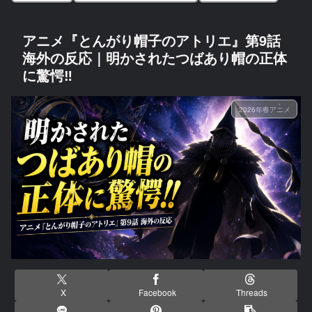
アニメ『とんがり帽子のアトリエ』第9話
海外の反応｜明かされたつばあり帽の正体
に驚愕‼
2026年春アニメ
X
Facebook
Threads