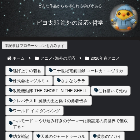
どんな作品からも得られる学びがある
ピヨ太郎 海外の反応×哲学
本記事はプロモーションを含みます
ホーム
アニメ×海外の反応
2026年春アニメ
逃げ上手の若君
二十世紀電氣目録-ユーレカ・エヴリカ-
株式会社マジルミエ
さよならララ
攻殻機動隊 THE GHOST IN THE SHELL
これ描いて死ね
クレバテスⅡ-魔獣の王と偽りの勇者伝承-
ワールド イズ ダンシング
ヘルモード ～やり込み好きのゲーマーは廃設定の異世界で無双
する～
幼女戦記
天幕のジャードゥーガル
黄泉のツガイ