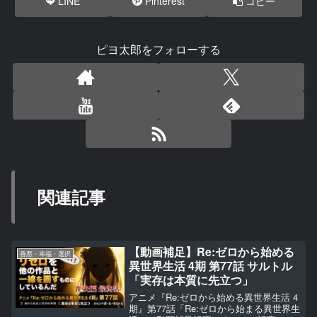
LINE
Pinterest
コピー
ピヨ太郎をフォローする
関連記事
【動画補足】Re:ゼロから始める
善悪・幸福・選択
異世界生活 4期 第77話 サルトル
「実存は本質に先立つ」
アニメ『Re:ゼロから始める異世界生活 4
期』第77話「Re:ゼロから始まる異世界生