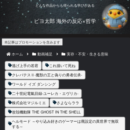
どんな作品からも得られる学びがある
ピヨ太郎 海外の反応×哲学
本記事はプロモーションを含みます
ホーム
動画補足
実存・不安・生きる意味
逃げ上手の若君
これ描いて死ね
クレバテスⅡ-魔獣の王と偽りの勇者伝承-
ワールド イズ ダンシング
二十世紀電氣目録-ユーレカ・エヴリカ-
株式会社マジルミエ
さよならララ
攻殻機動隊 THE GHOST IN THE SHELL
ヘルモード ～やり込み好きのゲーマーは廃設定の異世界で無双
する～