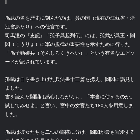
孫武の名を歴史に刻んだのは、呉の国（現在の江蘇省・浙
江省あたり）への仕官です。
司馬遷の『史記』「孫子呉起列伝」には、孫武が呉王・闔
閭（こうりょ）に軍の規律の重要性を示すために行った
「孫子勒姫兵（そんしろくきへい）」という有名なエピソ
ードが記されています。
孫武は自ら書き上げた兵法書十三篇を携え、闔閭に謁見し
ました。
書を読んだ闔閭は感心しながらも、「本当に使えるのか。
試してみせよ」と言い、宮中の女官たち180人を用意しま
した。
孫武は彼女たちを二つの部隊に分け、闔閭が最も寵愛する