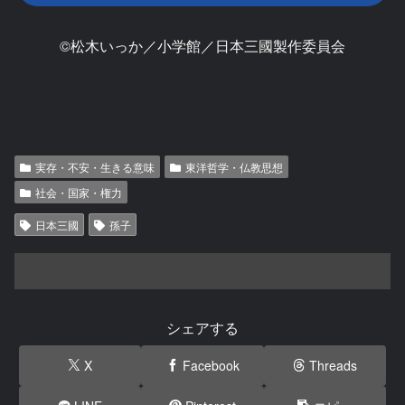
©松木いっか／小学館／日本三國製作委員会
実存・不安・生きる意味
東洋哲学・仏教思想
社会・国家・権力
日本三國
孫子
シェアする
X
Facebook
Threads