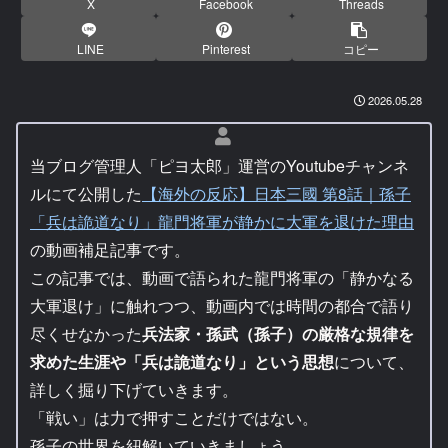
X
Facebook
Threads
LINE
Pinterest
コピー
2026.05.28
当ブログ管理人「ピヨ太郎」運営のYoutubeチャンネ
ルにて公開した
【海外の反応】日本三國 第8話｜孫子
「兵は詭道なり」龍門将軍が静かに大軍を退けた理由
の動画補足記事です。
この記事では、動画で語られた龍門将軍の「静かなる
大軍退け」に触れつつ、動画内では時間の都合で語り
尽くせなかった
兵法家・孫武（孫子）の厳格な規律を
求めた生涯や「兵は詭道なり」という思想
について、
詳しく掘り下げていきます。
「戦い」は力で押すことだけではない。
孫子の世界を紐解いていきましょう。