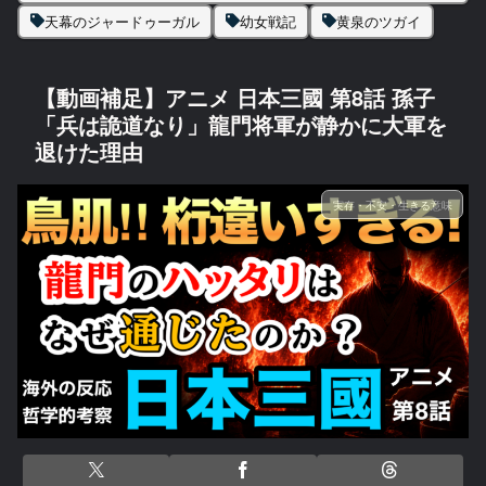
天幕のジャードゥーガル
幼女戦記
黄泉のツガイ
【動画補足】アニメ 日本三國 第8話 孫子
「兵は詭道なり」龍門将軍が静かに大軍を
退けた理由
実存・不安・生きる意味