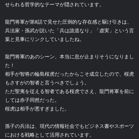
せられる哲学的なテーマが隠されています。
龍門将軍が第8話で見せた圧倒的な存在感と駆け引きは、
兵法家・孫武が説いた「兵は詭道なり」「虚実」という言
葉と見事にリンクしていましたね。
龍門将軍のあのシーン、本当に息が止まりそうになりまし
た！
相手が智将の輪島桜虎だったからこそ成立したので、桜虎
もさすがの智者と言うべきでしょう。
ただ聖夷を従える智者である桜虎でさえ、龍門将軍を前に
しては赤子同然だった。
桜虎は相手が悪すぎました。
孫子の兵法は、現代の情報社会でもビジネス書やスポーツ
における戦略として活用されています。