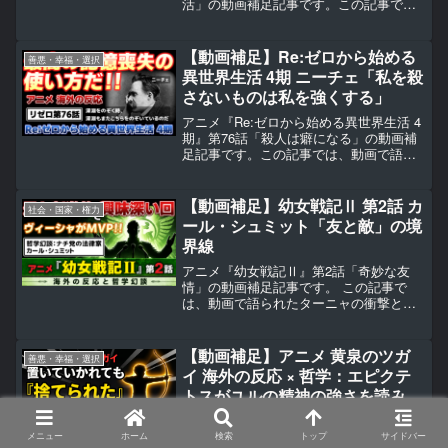
活」の動画補足記事です。この記事で
は、動画で語られた記憶喪失のスバルと
「本物の自分」というテーマに触れつ
つ、動画内では時間の都合で語り尽くせ
【動画補足】Re:ゼロから始める
善悪・幸福・選択
なかったジャン＝ポール・サルトルの生
異世界生活 4期 ニーチェ「私を殺
涯と実存主義の思想について、詳しく掘
さないものは私を強くする」
り下げていきます。
アニメ『Re:ゼロから始める異世界生活 4
期』第76話「殺人は癖になる」の動画補
足記事です。この記事では、動画で語ら
れたスバルの記憶喪失、死者の書、そし
て「あれはスバルじゃない」と海外勢を
驚愕させた展開に触れつつ、動画内では
【動画補足】幼女戦記Ⅱ 第2話 カ
社会・国家・権力
時間の都合で語り尽くせなかったフリー
ール・シュミット「友と敵」の境
ドリヒ・ニーチェの生涯と思想につい
界線
て、詳しく掘り下げていきます。
アニメ『幼女戦記Ⅱ』第2話「奇妙な友
情」の動画補足記事です。 この記事で
は、動画で語られたターニャの衝撃と
「見えない敵」の正体に触れつつ、動画
内では時間の都合で語り尽くせなかった
法律家・政治思想家カール・シュミット
【動画補足】アニメ 黄泉のツガ
善悪・幸福・選択
の生涯と思想について、詳しく掘り下げ
イ 海外の反応 × 哲学：エピクテ
ていきます。
トスがユルの精神の強さを読み解
く
アニメ『黄泉のツガイ』の動画補足記事
です。この記事では、動画で語られたユ
メニュー
ホーム
検索
トップ
サイドバー