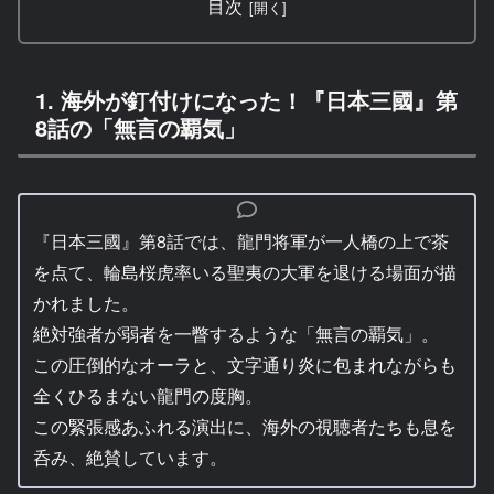
目次
1. 海外が釘付けになった！『日本三國』第
8話の「無言の覇気」
『日本三國』第8話では、龍門将軍が一人橋の上で茶
を点て、輪島桜虎率いる聖夷の大軍を退ける場面が描
かれました。
絶対強者が弱者を一瞥するような「無言の覇気」。
この圧倒的なオーラと、文字通り炎に包まれながらも
全くひるまない龍門の度胸。
この緊張感あふれる演出に、海外の視聴者たちも息を
呑み、絶賛しています。