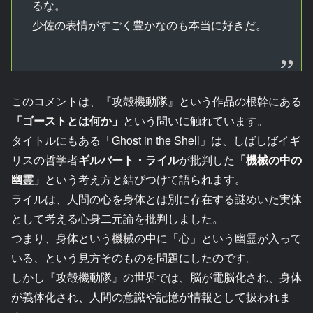
るな。
少佐の表情がすごく豊かなのも本当に好きだ。
このコメントは、『攻殻機動隊』という作品の根幹にある
「ゴーストとは何か」
という問いに触れています。
タイトルにもある「Ghost in the Shell」は、しばしばイギ
リスの哲学者
ギルバート・ライル
が批判した
「機械の中の
幽霊」
という考え方と結びつけて語られます。
ライルは、人間の心を身体とは別に存在する謎めいた実体
として考える心身二元論を批判しました。
つまり、身体という機械の中に「心」という幽霊が入って
いる、という見方そのものを問題にしたのです。
しかし『攻殻機動隊』の世界では、脳が電脳化され、身体
が義体化され、人間の意識や記憶が情報として扱われま