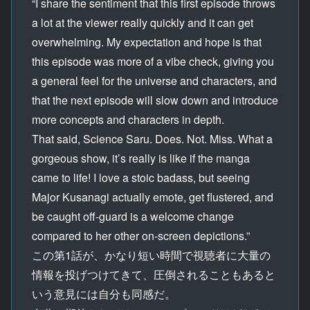
“I share the sentiment that this first episode throws
a lot at the viewer really quickly and it can get
overwhelming. My expectation and hope is that
this episode was more of a vibe check, giving you
a general feel for the universe and characters, and
that the next episode will slow down and introduce
more concepts and characters in depth.
That said, Science Saru. Does. Not. Miss. What a
gorgeous show, it’s really is like if the manga
came to life! I love a stoic badass, but seeing
Major Kusanagi actually emote, get flustered, and
be caught off-guard is a welcome change
compared to her other on-screen depictions.”
この第1話が、かなり短い時間で視聴者に大量の
情報を投げつけてきて、圧倒されることもあると
いう意見には自分も同感だ。