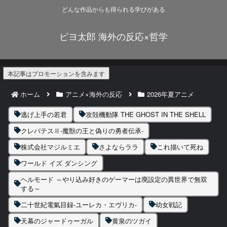
どんな作品からも得られる学びがある
ピヨ太郎 海外の反応×哲学
本記事はプロモーションを含みます
ホーム
アニメ×海外の反応
2026年夏アニメ
逃げ上手の若君
攻殻機動隊 THE GHOST IN THE SHELL
クレバテスⅡ-魔獣の王と偽りの勇者伝承-
株式会社マジルミエ
さよならララ
これ描いて死ね
ワールド イズ ダンシング
ヘルモード ～やり込み好きのゲーマーは廃設定の異世界で無双
する～
二十世紀電氣目録-ユーレカ・エヴリカ-
幼女戦記
天幕のジャードゥーガル
黄泉のツガイ