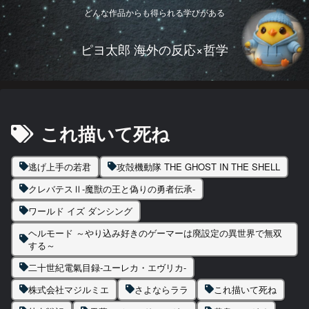
どんな作品からも得られる学びがある
ピヨ太郎 海外の反応×哲学
これ描いて死ね
逃げ上手の若君
攻殻機動隊 THE GHOST IN THE SHELL
クレバテスⅡ-魔獣の王と偽りの勇者伝承-
ワールド イズ ダンシング
ヘルモード ～やり込み好きのゲーマーは廃設定の異世界で無双
する～
二十世紀電氣目録-ユーレカ・エヴリカ-
株式会社マジルミエ
さよならララ
これ描いて死ね