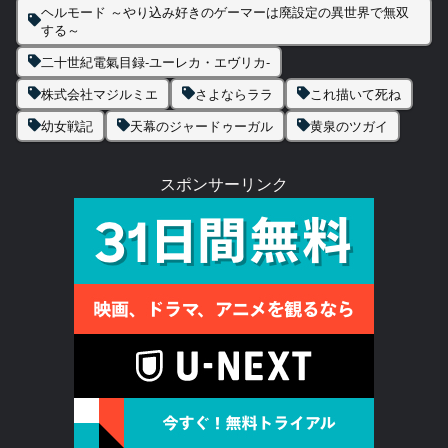
ヘルモード ～やり込み好きのゲーマーは廃設定の異世界で無双
する～
二十世紀電氣目録-ユーレカ・エヴリカ-
株式会社マジルミエ
さよならララ
これ描いて死ね
幼女戦記
天幕のジャードゥーガル
黄泉のツガイ
スポンサーリンク