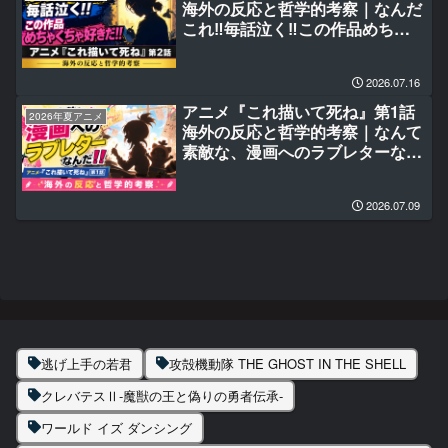
海外の反応と哲学的考察｜なんだ
これ‼毎話泣く‼この作品めちゃ
くちゃ好きだ‼
2026.07.16
アニメ『これ描いて死ね』第1話
2026年夏アニメ
海外の反応と哲学的考察｜なんて
素敵な、漫画へのラブレターなん
だ‼
2026.07.09
逃げ上手の若君
攻殻機動隊 THE GHOST IN THE SHELL
クレバテスⅡ-魔獣の王と偽りの勇者伝承-
ワールド イズ ダンシング