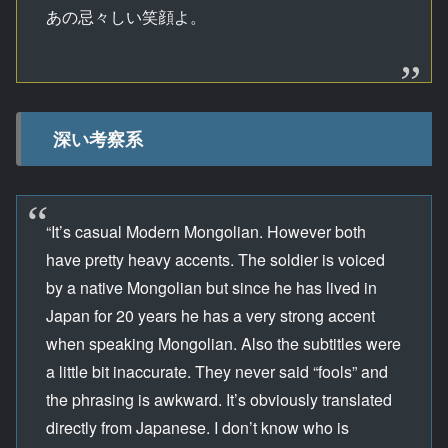
あの忌々しい笑顔よ。
深い考察系
“It’s casual Modern Mongolian. However both
have pretty heavy accents. The soldier is voiced
by a native Mongolian but since he has lived in
Japan for 20 years he has a very strong accent
when speaking Mongolian. Also the subtitles were
a little bit inaccurate. They never said “fools” and
the phrasing is awkward. It’s obviously translated
directly from Japanese. I don’t know who is