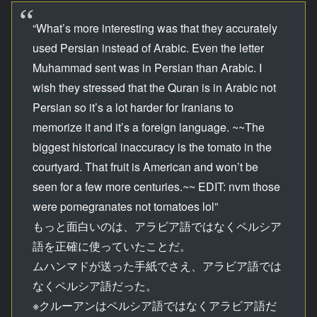
“What’s more interesting was that they accurately
used Persian instead of Arabic. Even the letter
Muhammad sent was in Persian than Arabic. I
wish they stressed that the Quran is in Arabic not
Persian so it’s a lot harder for Iranians to
memorize it and it’s a foreign language. ~~The
biggest historical inaccuracy is the tomato in the
courtyard. That fruit is American and won’t be
seen for a few more centuries.~~ EDIT: nvm those
were pomegranates not tomatoes lol”
もっと面白いのは、アラビア語ではなくペルシア
語を正確に使っていたことだ。
ムハンマドが送った手紙でさえ、アラビア語では
なくペルシア語だった。
※クルーアンはペルシア語ではなくアラビア語だ