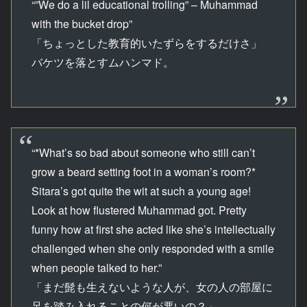
“”We do a lil educational trolling” – Muhammad
with the bucket drop”
「ちょっとした教育的いたずらをするだけさ」
バケツを落とすムハンマド。
“*What’s so bad about someone who still can’t
grow a beard setting foot in a woman’s room?*
Sitara’s got quite the wit at such a young age!
Look at how flustered Muhammad got. Pretty
funny how at first she acted like she’s intellectually
challenged when she only responded with a smile
when people talked to her.”
「まだ髭も生えないような人が、女の人の部屋に
足を踏み入れることの何が悪いの？」