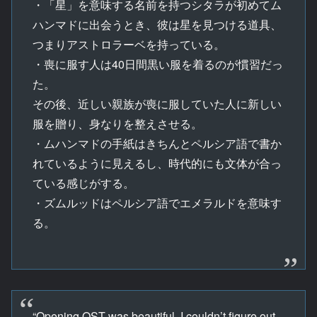
・「星」を意味する名前を持つシタラが初めてム
ハンマドに出会うとき、彼は星を見つける道具、
つまりアストロラーベを持っている。
・喪に服す人は40日間黒い服を着るのが慣習だっ
た。
その後、近しい親族が喪に服していた人に新しい
服を贈り、身なりを整えさせる。
・ムハンマドの手紙はきちんとペルシア語で書か
れているように見えるし、時代的にも文体が合っ
ている感じがする。
・ズムルッドはペルシア語でエメラルドを意味す
る。
“Opening OST was beautiful. I couldn’t figure out