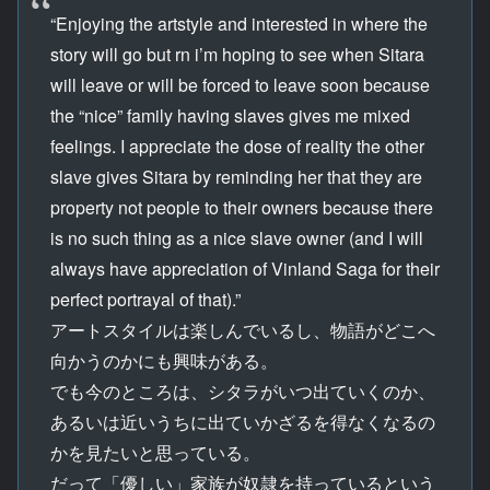
“Enjoying the artstyle and interested in where the
story will go but rn i’m hoping to see when Sitara
will leave or will be forced to leave soon because
the “nice” family having slaves gives me mixed
feelings. I appreciate the dose of reality the other
slave gives Sitara by reminding her that they are
property not people to their owners because there
is no such thing as a nice slave owner (and I will
always have appreciation of Vinland Saga for their
perfect portrayal of that).”
アートスタイルは楽しんでいるし、物語がどこへ
向かうのかにも興味がある。
でも今のところは、シタラがいつ出ていくのか、
あるいは近いうちに出ていかざるを得なくなるの
かを見たいと思っている。
だって「優しい」家族が奴隷を持っているという