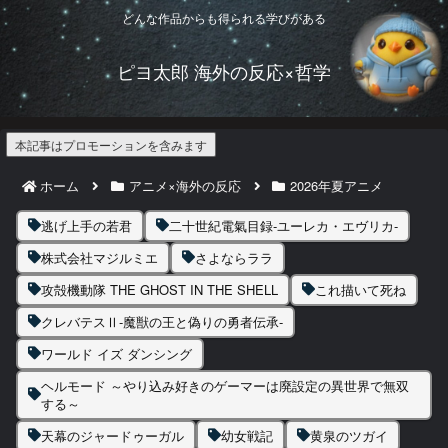
どんな作品からも得られる学びがある
ピヨ太郎 海外の反応×哲学
本記事はプロモーションを含みます
ホーム
アニメ×海外の反応
2026年夏アニメ
逃げ上手の若君
二十世紀電氣目録-ユーレカ・エヴリカ-
株式会社マジルミエ
さよならララ
攻殻機動隊 THE GHOST IN THE SHELL
これ描いて死ね
クレバテスⅡ-魔獣の王と偽りの勇者伝承-
ワールド イズ ダンシング
ヘルモード ～やり込み好きのゲーマーは廃設定の異世界で無双
する～
天幕のジャードゥーガル
幼女戦記
黄泉のツガイ