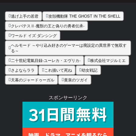
逃げ上手の若君
攻殻機動隊 THE GHOST IN THE SHELL
クレバテスⅡ-魔獣の王と偽りの勇者伝承-
ワールド イズ ダンシング
ヘルモード ～やり込み好きのゲーマーは廃設定の異世界で無双す
る～
二十世紀電氣目録-ユーレカ・エヴリカ-
株式会社マジルミエ
さよならララ
これ描いて死ね
幼女戦記
天幕のジャードゥーガル
黄泉のツガイ
スポンサーリンク