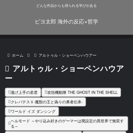
どんな作品からも得られる学びがある
ピヨ太郎 海外の反応×哲学
ホーム
アルトゥル・ショーペンハウアー
アルトゥル・ショーペンハウア
ー
逃げ上手の若君
攻殻機動隊 THE GHOST IN THE SHELL
クレバテスⅡ-魔獣の王と偽りの勇者伝承-
ワールド イズ ダンシング
ヘルモード ～やり込み好きのゲーマーは廃設定の異世界で無双す
る～