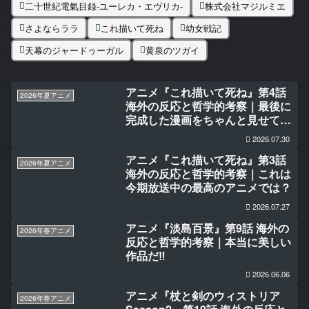
二十世紀電氣目録-ユーレカ・エヴリカ-
株式会社マジルミエ
さよならララ
これ描いて死ね
幼女戦記
天幕のジャードゥーガル
黄泉のツガイ
アニメ『これ描いて死ね』第4話
2026年夏アニメ
海外の反応と哲学的考察｜最後に
完成した漫画をちゃんと見せてく
れたのが嬉しかった
2026.07.30
アニメ『これ描いて死ね』第3話
2026年夏アニメ
海外の反応と哲学的考察｜これは
今期放送中の最高のアニメでは？
2026.07.27
アニメ『淡島百景』第9話 海外の
2026年春アニメ
反応と哲学的考察｜本当に美しい
作品だ‼
2026.06.06
アニメ『杖と剣のウィストリア
2026年春アニメ