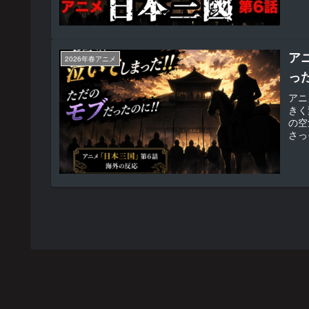
ア
2026年春アニメ
っ
アニ
きく
の空
さっ