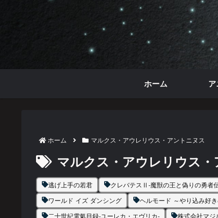
ホーム
ア
ホーム
マルクス・アウレリウス・アントニヌス
マルクス・アウレリウス・
逃げ上手の若君
クレバテスⅡ-魔獣の王と偽りの勇者伝
ワールド イズ ダンシング
ヘルモード ～やり込み好
二十世紀電氣目録-ユーレカ・エヴリカ-
株式会社マジ