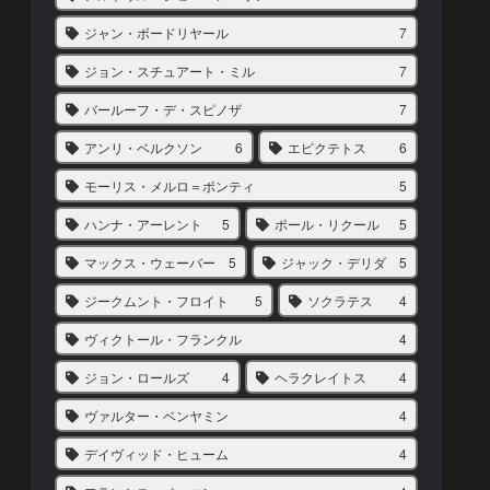
ジャン・ボードリヤール
7
ジョン・スチュアート・ミル
7
バールーフ・デ・スピノザ
7
アンリ・ベルクソン
6
エピクテトス
6
モーリス・メルロ＝ポンティ
5
ハンナ・アーレント
5
ポール・リクール
5
マックス・ウェーバー
5
ジャック・デリダ
5
ジークムント・フロイト
5
ソクラテス
4
ヴィクトール・フランクル
4
ジョン・ロールズ
4
ヘラクレイトス
4
ヴァルター・ベンヤミン
4
デイヴィッド・ヒューム
4