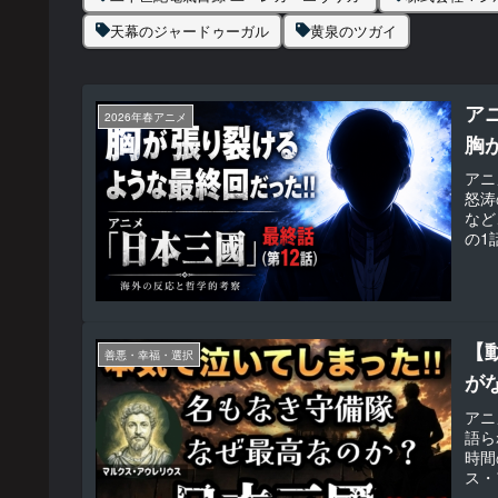
天幕のジャードゥーガル
黄泉のツガイ
ア
2026年春アニメ
胸
アニ
怒涛
など
の1
っそ
海外
【
善悪・幸福・選択
が
アニ
語ら
時間
ス・
り下