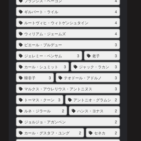
フランシス・ベーコン
4
ギルバート・ライル
4
ルートヴィヒ・ウィトゲンシュタイン
4
ウィリアム・ジェームズ
4
ピエール・ブルデュー
3
ジェレミー・ベンサム
3
老子
3
カール・シュミット
3
ジャック・ラカン
3
韓非子
3
テオドール・アドルノ
3
マルクス・アウレリウス・アントニヌス
3
トーマス・クーン
3
アントニオ・グラムシ
2
ルネ・ジラール
2
ハンス・ヨナス
2
ジョルジョ・アガンベン
2
カール・グスタフ・ユング
2
セネカ
2