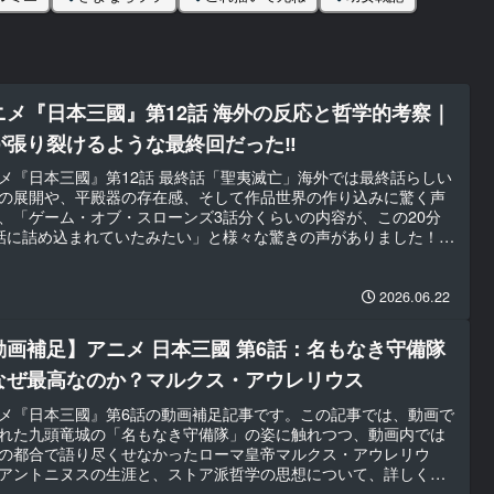
ニメ『日本三國』第12話 海外の反応と哲学的考察｜
が張り裂けるような最終回だった‼
メ『日本三國』第12話 最終話「聖夷滅亡」海外では最終話らしい
の展開や、平殿器の存在感、そして作品世界の作り込みに驚く声
、「ゲーム・オブ・スローンズ3話分くらいの内容が、この20分
話に詰め込まれていたみたい」と様々な驚きの声がありました！さ
くRedditを中心とした海外の反応を見て行きましょう。後半では
の反応から哲学的考察をしていきます。
2026.06.22
動画補足】アニメ 日本三國 第6話：名もなき守備隊
なぜ最高なのか？マルクス・アウレリウス
メ『日本三國』第6話の動画補足記事です。この記事では、動画で
れた九頭竜城の「名もなき守備隊」の姿に触れつつ、動画内では
の都合で語り尽くせなかったローマ皇帝マルクス・アウレリウ
アントニヌスの生涯と、ストア派哲学の思想について、詳しく掘
げていきます。