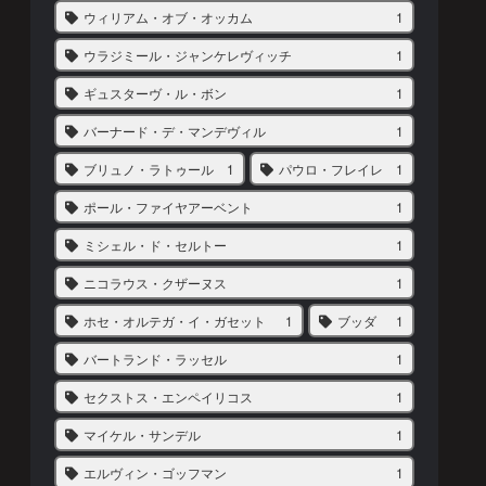
ウィリアム・オブ・オッカム
1
ウラジミール・ジャンケレヴィッチ
1
ギュスターヴ・ル・ボン
1
バーナード・デ・マンデヴィル
1
ブリュノ・ラトゥール
1
パウロ・フレイレ
1
ポール・ファイヤアーベント
1
ミシェル・ド・セルトー
1
ニコラウス・クザーヌス
1
ホセ・オルテガ・イ・ガセット
1
ブッダ
1
バートランド・ラッセル
1
セクストス・エンペイリコス
1
マイケル・サンデル
1
エルヴィン・ゴッフマン
1