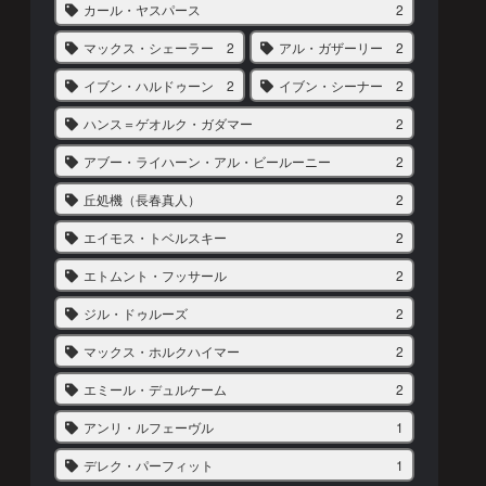
カール・ヤスパース
2
マックス・シェーラー
2
アル・ガザーリー
2
イブン・ハルドゥーン
2
イブン・シーナー
2
ハンス＝ゲオルク・ガダマー
2
アブー・ライハーン・アル・ビールーニー
2
丘処機（長春真人）
2
エイモス・トベルスキー
2
エトムント・フッサール
2
ジル・ドゥルーズ
2
マックス・ホルクハイマー
2
エミール・デュルケーム
2
アンリ・ルフェーヴル
1
デレク・パーフィット
1