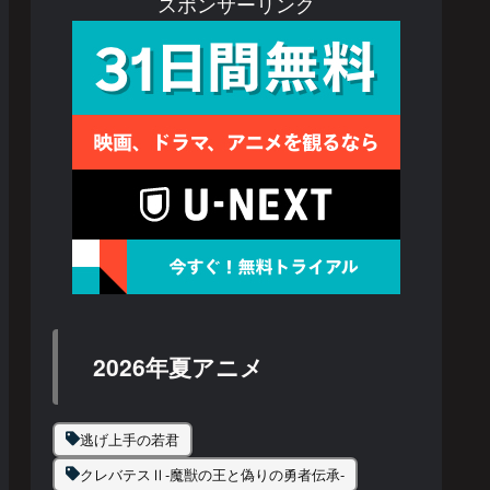
スポンサーリンク
2026年夏アニメ
逃げ上手の若君
クレバテスⅡ-魔獣の王と偽りの勇者伝承-