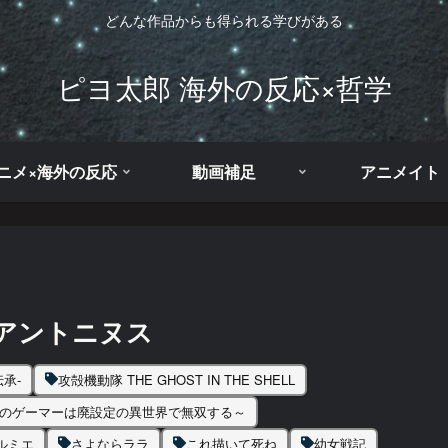
どんな作品からも得られる学びがある
ピヨ太郎 海外の反応×哲学
ニメ×海外の反応
動画補足
アニメイト
アントニヌス
承-
攻殻機動隊 THE GHOST IN THE SHELL
きのゲーマーは廃設定の異世界で無双する～
ルミエ
さよならララ
これ描いて死ね
幼女戦記