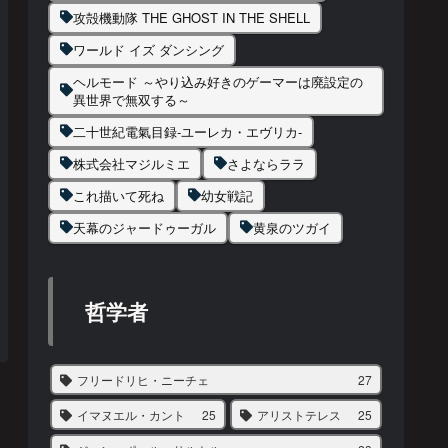
攻殻機動隊 THE GHOST IN THE SHELL
ワールド イズ ダンシング
ヘルモード ～やり込み好きのゲーマーは廃設定の
異世界で無双する～
二十世紀電氣目録-ユーレカ・エヴリカ-
株式会社マジルミエ
さよならララ
これ描いて死ね
幼女戦記
天幕のジャードゥーガル
黄泉のツガイ
哲学者
フリードリヒ・ニーチェ
27
イマヌエル・カント
25
アリストテレス
25