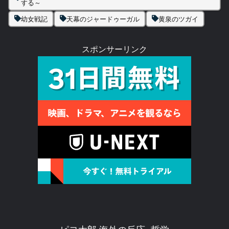
する～
幼女戦記
天幕のジャードゥーガル
黄泉のツガイ
スポンサーリンク
ピヨ太郎 海外の反応×哲学