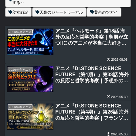
する～
幼女戦記
天幕のジャードゥーガル
黄泉のツガイ
アニメ『ヘルモード』第18話 海
2026年夏アニメ
外の反応と哲学的考察｜鳥肌が立
つ‼このアニメが本当に大好き
だ‼
2026.08.08
アニメ『Dr.STONE SCIENCE
2026年春アニメ
FUTURE（第4期）』第33話 海外
の反応と哲学的考察｜予想外のラ
ストに海外勢ビックリ‼
2026.05.30
アニメ『Dr.STONE SCIENCE
2026年春アニメ
FUTURE（第4期）』第26話 海外
の反応と哲学的考察｜フランソワ
が欲しがっていたのが面白い(笑)
2026.05.30