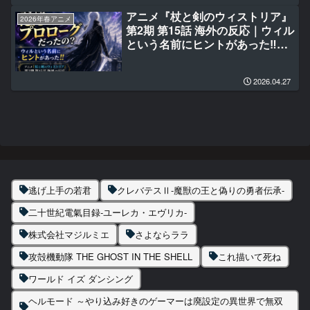
アニメ『杖と剣のウィストリア』
2026年春アニメ
第2期 第15話 海外の反応｜ウィル
という名前にヒントがあった‼今
まではただのプロローグだった
の？
2026.04.27
逃げ上手の若君
クレバテスⅡ-魔獣の王と偽りの勇者伝承-
二十世紀電氣目録-ユーレカ・エヴリカ-
株式会社マジルミエ
さよならララ
攻殻機動隊 THE GHOST IN THE SHELL
これ描いて死ね
ワールド イズ ダンシング
ヘルモード ～やり込み好きのゲーマーは廃設定の異世界で無双