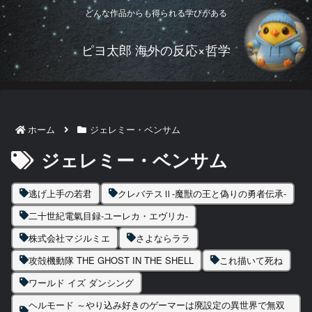
どんな作品からも得られる学びがある
ピヨ太郎 海外の反応×哲学
ホーム
ジェレミー・ベンサム
ジェレミー・ベンサム
逃げ上手の若君
クレバテスⅡ-魔獣の王と偽りの勇者伝承-
二十世紀電氣目録-ユーレカ・エヴリカ-
株式会社マジルミエ
さよならララ
攻殻機動隊 THE GHOST IN THE SHELL
これ描いて死ね
ワールド イズ ダンシング
ヘルモード ～やり込み好きのゲーマーは廃設定の異世界で無双