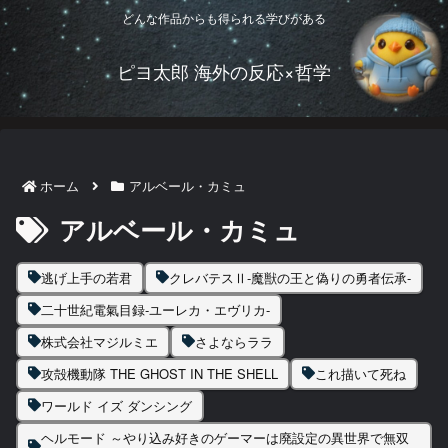
どんな作品からも得られる学びがある
ピヨ太郎 海外の反応×哲学
ホーム
アルベール・カミュ
アルベール・カミュ
逃げ上手の若君
クレバテスⅡ-魔獣の王と偽りの勇者伝承-
二十世紀電氣目録-ユーレカ・エヴリカ-
株式会社マジルミエ
さよならララ
攻殻機動隊 THE GHOST IN THE SHELL
これ描いて死ね
ワールド イズ ダンシング
ヘルモード ～やり込み好きのゲーマーは廃設定の異世界で無双