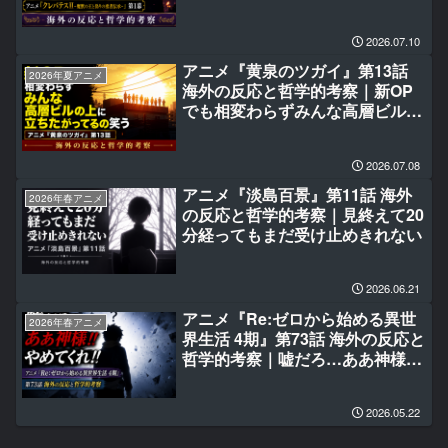
2026.07.10
アニメ『黄泉のツガイ』第13話
2026年夏アニメ
海外の反応と哲学的考察｜新OP
でも相変わらずみんな高層ビルの
上に立ちたがってるの笑う
2026.07.08
アニメ『淡島百景』第11話 海外
2026年春アニメ
の反応と哲学的考察｜見終えて20
分経ってもまだ受け止めきれない
2026.06.21
アニメ『Re:ゼロから始める異世
2026年春アニメ
界生活 4期』第73話 海外の反応と
哲学的考察｜嘘だろ…ああ神様‼
やめてくれ‼
2026.05.22