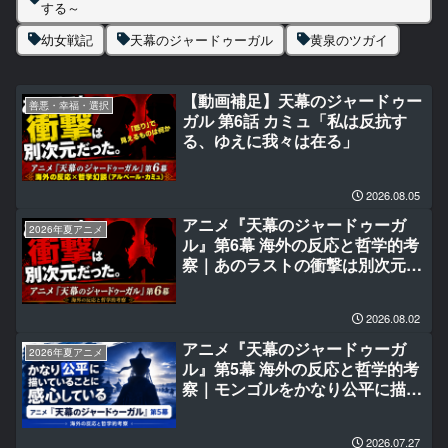
する～
幼女戦記
天幕のジャードゥーガル
黄泉のツガイ
【動画補足】天幕のジャードゥー
善悪・幸福・選択
ガル 第6話 カミュ「私は反抗す
る、ゆえに我々は在る」
2026.08.05
アニメ『天幕のジャードゥーガ
2026年夏アニメ
ル』第6幕 海外の反応と哲学的考
察｜あのラストの衝撃は別次元だ
った。
2026.08.02
アニメ『天幕のジャードゥーガ
2026年夏アニメ
ル』第5幕 海外の反応と哲学的考
察｜モンゴルをかなり公平に描い
ていることに結構感心している
2026.07.27