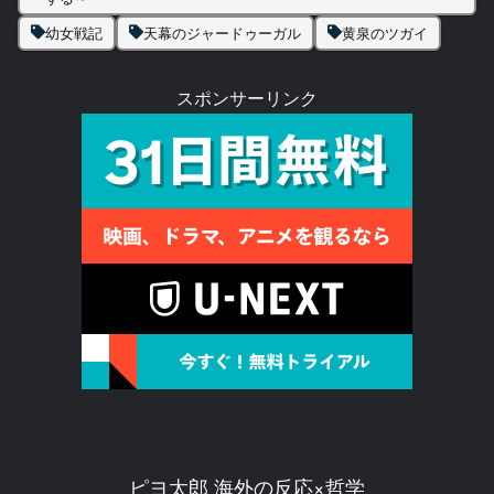
幼女戦記
天幕のジャードゥーガル
黄泉のツガイ
スポンサーリンク
ピヨ太郎 海外の反応×哲学