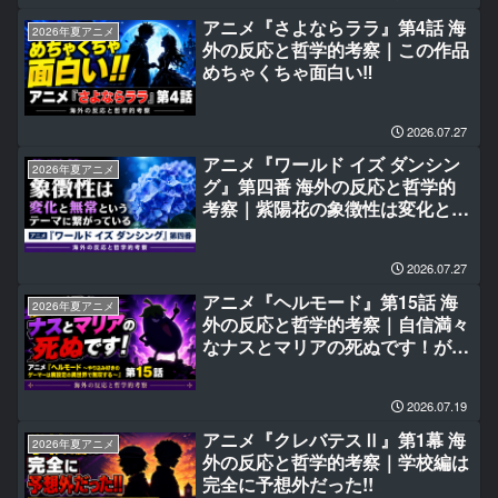
アニメ『さよならララ』第4話 海
2026年夏アニメ
外の反応と哲学的考察｜この作品
めちゃくちゃ面白い‼
2026.07.27
アニメ『ワールド イズ ダンシン
2026年夏アニメ
グ』第四番 海外の反応と哲学的
考察｜紫陽花の象徴性は変化と無
常というテーマに繋がっている
2026.07.27
アニメ『ヘルモード』第15話 海
2026年夏アニメ
外の反応と哲学的考察｜自信満々
なナスとマリアの死ぬです！がい
い(笑)
2026.07.19
アニメ『クレバテスⅡ』第1幕 海
2026年夏アニメ
外の反応と哲学的考察｜学校編は
完全に予想外だった!!