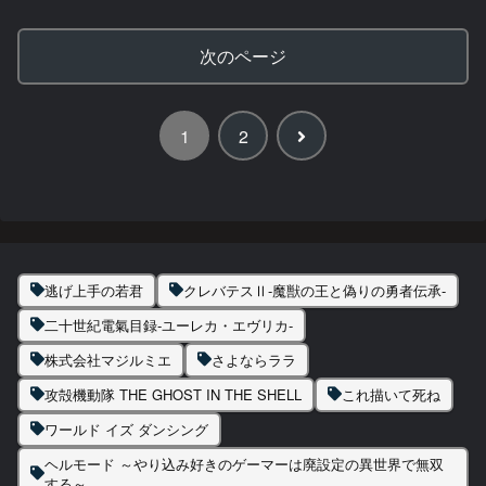
次のページ
次
1
2
へ
逃げ上手の若君
クレバテスⅡ-魔獣の王と偽りの勇者伝承-
二十世紀電氣目録-ユーレカ・エヴリカ-
株式会社マジルミエ
さよならララ
攻殻機動隊 THE GHOST IN THE SHELL
これ描いて死ね
ワールド イズ ダンシング
ヘルモード ～やり込み好きのゲーマーは廃設定の異世界で無双
する～