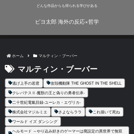
どんな作品からも得られる学びがある
ピヨ太郎 海外の反応×哲学
ホーム
マルティン・ブーバー
マルティン・ブーバー
逃げ上手の若君
攻殻機動隊 THE GHOST IN THE SHELL
クレバテスⅡ-魔獣の王と偽りの勇者伝承-
二十世紀電氣目録-ユーレカ・エヴリカ-
株式会社マジルミエ
さよならララ
これ描いて死ね
ワールド イズ ダンシング
ヘルモード ～やり込み好きのゲーマーは廃設定の異世界で無双