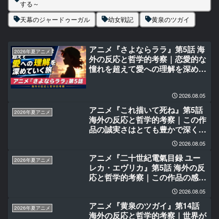
する～
天幕のジャードゥーガル
幼女戦記
黄泉のツガイ
アニメ『さよならララ』第5話 海
2026年夏アニメ
外の反応と哲学的考察｜恋愛的な
憧れを超えて愛への理解を深めて
いく旅
2026.08.05
アニメ『これ描いて死ね』第5話
2026年夏アニメ
海外の反応と哲学的考察｜この作
品の誠実さはとても豊かで深くて
美しい
2026.08.05
アニメ『二十世紀電氣目録 ユー
2026年夏アニメ
レカ・エヴリカ』第5話 海外の反
応と哲学的考察｜この作品の感情
的な核は本当に深く響く
2026.08.05
アニメ『黄泉のツガイ』第14話
2026年夏アニメ
海外の反応と哲学的考察｜世界が