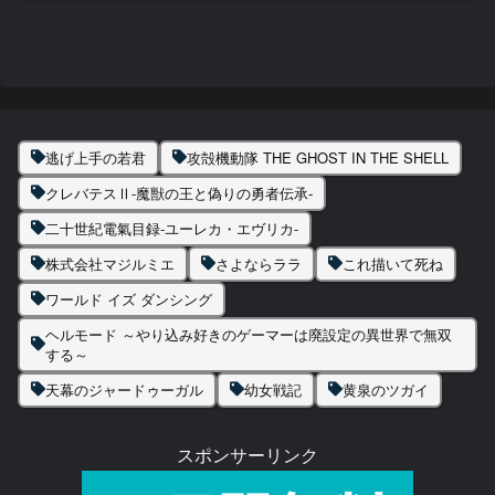
逃げ上手の若君
攻殻機動隊 THE GHOST IN THE SHELL
クレバテスⅡ-魔獣の王と偽りの勇者伝承-
二十世紀電氣目録-ユーレカ・エヴリカ-
株式会社マジルミエ
さよならララ
これ描いて死ね
ワールド イズ ダンシング
ヘルモード ～やり込み好きのゲーマーは廃設定の異世界で無双
する～
天幕のジャードゥーガル
幼女戦記
黄泉のツガイ
スポンサーリンク