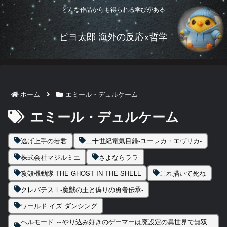
どんな作品からも得られる学びがある
ピヨ太郎 海外の反応×哲学
ホーム
エミール・デュルケーム
エミール・デュルケーム
逃げ上手の若君
二十世紀電氣目録-ユーレカ・エヴリカ-
株式会社マジルミエ
さよならララ
攻殻機動隊 THE GHOST IN THE SHELL
これ描いて死ね
クレバテスⅡ-魔獣の王と偽りの勇者伝承-
ワールド イズ ダンシング
ヘルモード ～やり込み好きのゲーマーは廃設定の異世界で無双