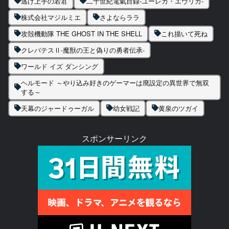
逃げ上手の若君
二十世紀電氣目録-ユーレカ・エヴリカ-
株式会社マジルミエ
さよならララ
攻殻機動隊 THE GHOST IN THE SHELL
これ描いて死ね
クレバテスⅡ-魔獣の王と偽りの勇者伝承-
ワールド イズ ダンシング
ヘルモード ～やり込み好きのゲーマーは廃設定の異世界で無双
する～
天幕のジャードゥーガル
幼女戦記
黄泉のツガイ
スポンサーリンク