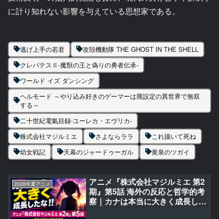
に計り知れない影響を与えている思想家である。
逃げ上手の若君
攻殻機動隊 THE GHOST IN THE SHELL
クレバテスⅡ-魔獣の王と偽りの勇者伝承-
ワールド イズ ダンシング
ヘルモード ～やり込み好きのゲーマーは廃設定の異世界で無双
する～
二十世紀電氣目録-ユーレカ・エヴリカ-
株式会社マジルミエ
さよならララ
これ描いて死ね
幼女戦記
天幕のジャードゥーガル
黄泉のツガイ
アニメ『株式会社マジルミエ 第2
2026年夏アニメ
期』第5話 海外の反応と哲学的考
察｜カナは本当に大きく成長した
な‼