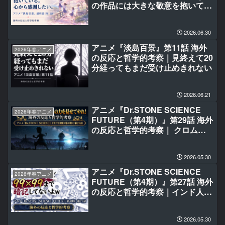
の作品には大きな敬意を抱いてい
る。心から感謝したい。
2026.06.30
アニメ『淡島百景』第11話 海外
2026年春アニメ
の反応と哲学的考察｜見終えて20
分経ってもまだ受け止めきれない
2026.06.21
アニメ『Dr.STONE SCIENCE
2026年春アニメ
FUTURE（第4期）』第29話 海外
の反応と哲学的考察｜ クロム、
スイカ、お前たちの力を見せてや
れ！
2026.05.30
アニメ『Dr.STONE SCIENCE
2026年春アニメ
FUTURE（第4期）』第27話 海外
の反応と哲学的考察｜インド人だ
けど99×99まで暗記してないよ
(笑)
2026.05.30