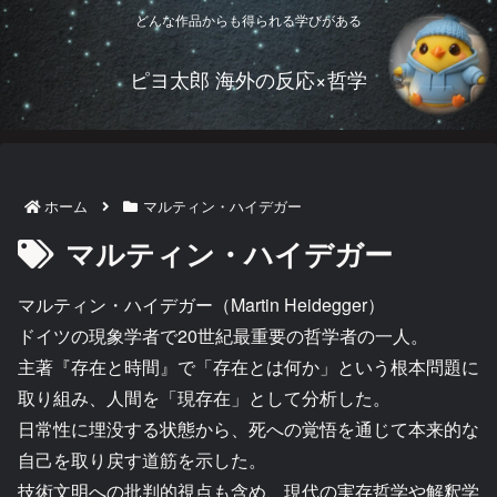
どんな作品からも得られる学びがある
ピヨ太郎 海外の反応×哲学
ホーム
マルティン・ハイデガー
マルティン・ハイデガー
マルティン・ハイデガー（Martin Heidegger）
ドイツの現象学者で20世紀最重要の哲学者の一人。
主著『存在と時間』で「存在とは何か」という根本問題に
取り組み、人間を「現存在」として分析した。
日常性に埋没する状態から、死への覚悟を通じて本来的な
自己を取り戻す道筋を示した。
技術文明への批判的視点も含め、現代の実存哲学や解釈学