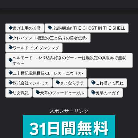
逃げ上手の若君
攻殻機動隊 THE GHOST IN THE SHELL
クレバテスⅡ-魔獣の王と偽りの勇者伝承-
ワールド イズ ダンシング
ヘルモード ～やり込み好きのゲーマーは廃設定の異世界で無双
する～
二十世紀電氣目録-ユーレカ・エヴリカ-
株式会社マジルミエ
さよならララ
これ描いて死ね
幼女戦記
天幕のジャードゥーガル
黄泉のツガイ
スポンサーリンク