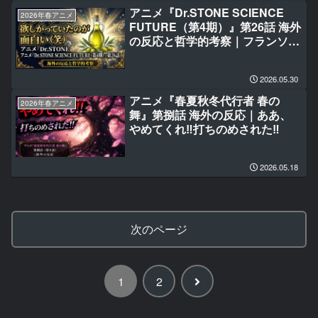
アニメ『Dr.STONE SCIENCE
2026年春アニメ
FUTURE（第4期）』第26話 海外
の反応と哲学的考察｜フランソワ
が欲しがっていたのが面白い(笑)
2026.05.30
アニメ『春夏秋冬代行者 春の
2026年春アニメ
舞』第捌話 海外の反応｜ああ、
やめてくれ‼打ちのめされた‼
2026.05.18
次のページ
次
1
2
へ