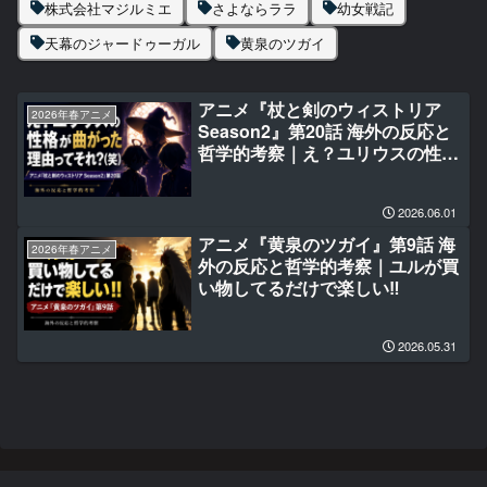
株式会社マジルミエ
さよならララ
幼女戦記
天幕のジャードゥーガル
黄泉のツガイ
アニメ『杖と剣のウィストリア
2026年春アニメ
Season2』第20話 海外の反応と
哲学的考察｜え？ユリウスの性格
が曲がった理由ってそれなの？
(笑)
2026.06.01
アニメ『黄泉のツガイ』第9話 海
2026年春アニメ
外の反応と哲学的考察｜ユルが買
い物してるだけで楽しい‼
2026.05.31