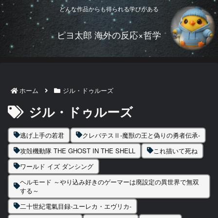
どんな作品からも得られる学びがある
ピヨ太郎 海外の反応×哲学
ホーム
ジル・ドゥルーズ
ジル・ドゥルーズ
逃げ上手の若君
クレバテスⅡ-魔獣の王と偽りの勇者伝承-
攻殻機動隊 THE GHOST IN THE SHELL
これ描いて死ね
ワールド イズ ダンシング
ヘルモード ～やり込み好きのゲーマーは廃設定の異世界で無双
する～
二十世紀電氣目録-ユーレカ・エヴリカ-