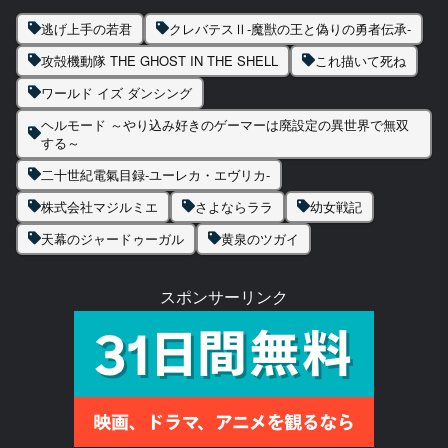
逃げ上手の若君
クレバテスⅡ-魔獣の王と偽りの勇者伝承-
攻殻機動隊 THE GHOST IN THE SHELL
これ描いて死ね
ワールド イズ ダンシング
ヘルモード ～やり込み好きのゲーマーは廃設定の異世界で無双
する～
二十世紀電氣目録-ユーレカ・エヴリカ-
株式会社マジルミエ
さよならララ
幼女戦記
天幕のジャードゥーガル
黄泉のツガイ
スポンサーリンク