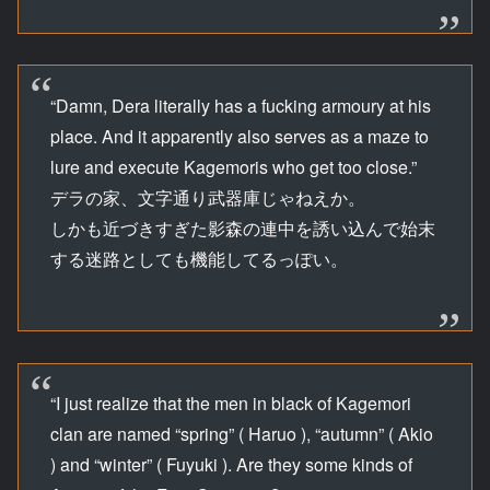
“Damn, Dera literally has a fucking armoury at his
place. And it apparently also serves as a maze to
lure and execute Kagemoris who get too close.”
デラの家、文字通り武器庫じゃねえか。
しかも近づきすぎた影森の連中を誘い込んで始末
する迷路としても機能してるっぽい。
“I just realize that the men in black of Kagemori
clan are named “spring” ( Haruo ), “autumn” ( Akio
) and “winter” ( Fuyuki ). Are they some kinds of