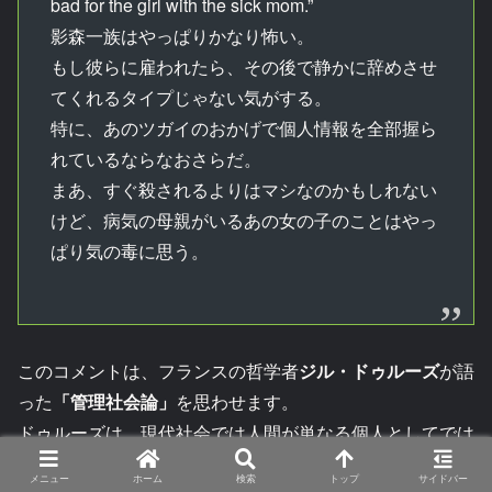
bad for the girl with the sick mom.”
影森一族はやっぱりかなり怖い。
もし彼らに雇われたら、その後で静かに辞めさせ
てくれるタイプじゃない気がする。
特に、あのツガイのおかげで個人情報を全部握ら
れているならなおさらだ。
まあ、すぐ殺されるよりはマシなのかもしれない
けど、病気の母親がいるあの女の子のことはやっ
ぱり気の毒に思う。
このコメントは、フランスの哲学者
ジル・ドゥルーズ
が語
った
「管理社会論」
を思わせます。
ドゥルーズは、現代社会では人間が単なる個人としてでは
なく、情報やデータの集合として管理されていくと考えま
メニュー
ホーム
検索
トップ
サイドバー