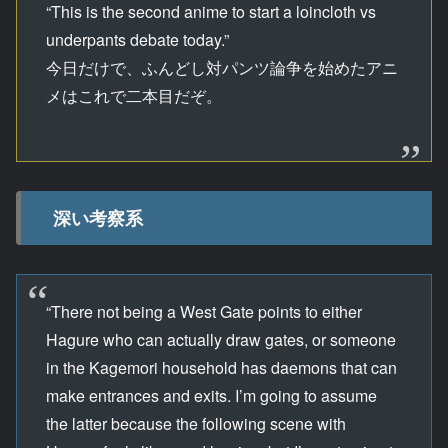
“This is the second anime to start a loincloth vs
underpants debate today.”
今日だけで、ふんどし対パンツ論争を始めたアニ
メはこれで二本目だぞ。
深い考察系
“There not being a West Gate points to either
Hagure who can actually draw gates, or someone
in the Kagemori household has daemons that can
make entrances and exits. I’m going to assume
the latter because the following scene with