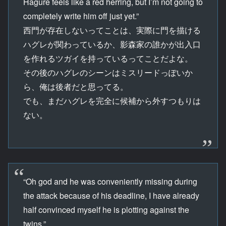
Hagure feels like a red herring, but I’m not going to
completely write him off just yet.”
西門が存在しないってことは、実際に門を描ける
ハグレが関わっているか、影森家の誰かが出入口
を作れるツガイを持っているってことだよな。
その後のハグレのシーンはミスリードっぽいか
ら、俺は後者だと思ってる。
でも、まだハグレを完全に候補から外すつもりは
ない。
“Oh god and he was conveniently missing during
the attack because of his deadline, I have already
half convinced myself he is plotting against the
twins.”