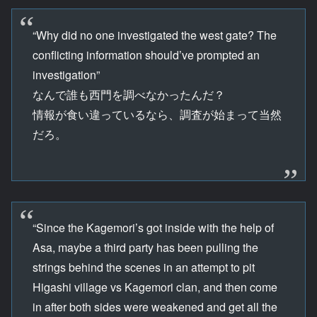
“Why did no one investigated the west gate? The
conflicting information should’ve prompted an
investigation”
なんで誰も西門を調べなかったんだ？
情報が食い違っているなら、調査が始まって当然
だろ。
“Since the Kagemori’s got inside with the help of
Asa, maybe a third party has been pulling the
strings behind the scenes in an attempt to pit
Higashi village vs Kagemori clan, and then come
in after both sides were weakened and get all the