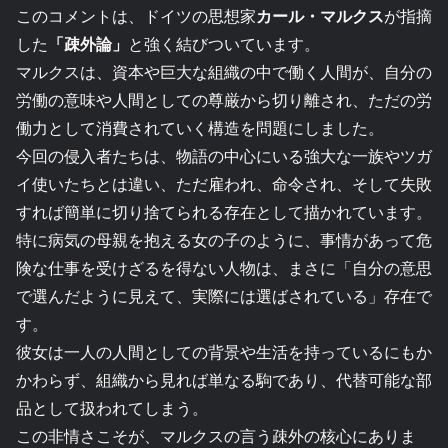
このコメントは、ドイツの思想家
カール・マルクス
が指摘
した
「疎外論」
と強く結びついています。
マルクスは、資本や巨大な組織の中で働く人間が、自分の
労働の意味や人間としての尊厳から切り離され、ただの労
働力として消費されていく構造を問題にしました。
今回の侵入者たちは、物語の中心にいる強大な一族やツガ
イ使いたちとは違い、ただ雇われ、命令され、そして失敗
すれば簡単に切り捨てられる存在として描かれています。
特に病気の母親を抱える女の子のように、事情があって危
険な仕事を受けざるを得ない人物は、まさに「自分の意思
で選んだように見えて、実際には選ばされている」存在で
す。
彼女は一人の人間としての背景や生活を持っているにもか
かわらず、組織から見れば単なる駒であり、代替可能な部
品として扱われてしまう。
この非情さこそが、マルクスの言う疎外の核心にありま