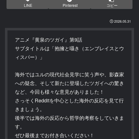
LINE
Pinterest
コピー
2026.05.31
アニメ『黄泉のツガイ』第9話
サブタイトルは「抱擁と囁き（エンブレイスとウ
ィスパー）」
海外ではユルの現代社会見学に笑う声や、影森家
への疑念、そして新たに登場したツガイへの驚き
など、今回も様々な意見がありました！
さっそくRedditを中心とした海外の反応を見て行
きましょう。
後半では海外の反応から哲学的考察をしていきま
す。
ぜひ最後までお付き合いください！