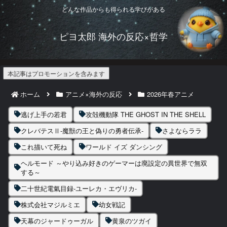
どんな作品からも得られる学びがある
ピヨ太郎 海外の反応×哲学
本記事はプロモーションを含みます
ホーム
アニメ×海外の反応
2026年春アニメ
逃げ上手の若君
攻殻機動隊 THE GHOST IN THE SHELL
クレバテスⅡ-魔獣の王と偽りの勇者伝承-
さよならララ
これ描いて死ね
ワールド イズ ダンシング
ヘルモード ～やり込み好きのゲーマーは廃設定の異世界で無双
する～
二十世紀電氣目録-ユーレカ・エヴリカ-
株式会社マジルミエ
幼女戦記
天幕のジャードゥーガル
黄泉のツガイ