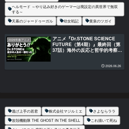
ヘルモード ～やり込み好きのゲーマーは廃設定の異世界で無双
する～
天幕のジャードゥーガル
幼女戦記
黄泉のツガイ
アニメ『Dr.STONE SCIENCE
2026年春アニメ
FUTURE（第4期）』最終回（第
37話）海外の反応と哲学的考察｜
７年間ありがとう‼Dr.STONEは
自分の人生の一部だった…
2026.06.26
逃げ上手の若君
株式会社マジルミエ
さよならララ
攻殻機動隊 THE GHOST IN THE SHELL
これ描いて死ね