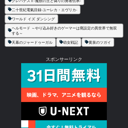
クレバテスⅡ-魔獣の王と偽りの勇者伝承-
二十世紀電氣目録-ユーレカ・エヴリカ-
ワールド イズ ダンシング
ヘルモード ～やり込み好きのゲーマーは廃設定の異世界で無双
する～
天幕のジャードゥーガル
幼女戦記
黄泉のツガイ
スポンサーリンク