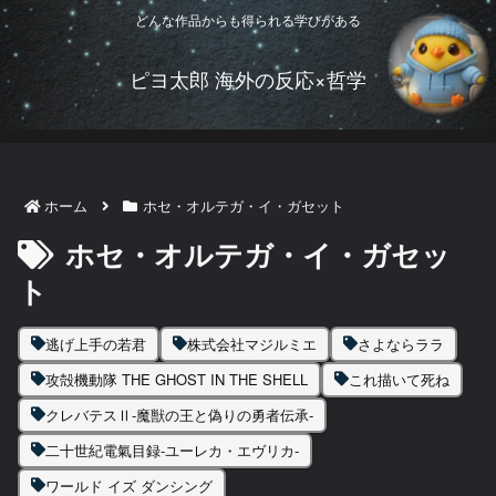
どんな作品からも得られる学びがある
ピヨ太郎 海外の反応×哲学
ホーム
ホセ・オルテガ・イ・ガセット
ホセ・オルテガ・イ・ガセッ
ト
逃げ上手の若君
株式会社マジルミエ
さよならララ
攻殻機動隊 THE GHOST IN THE SHELL
これ描いて死ね
クレバテスⅡ-魔獣の王と偽りの勇者伝承-
二十世紀電氣目録-ユーレカ・エヴリカ-
ワールド イズ ダンシング