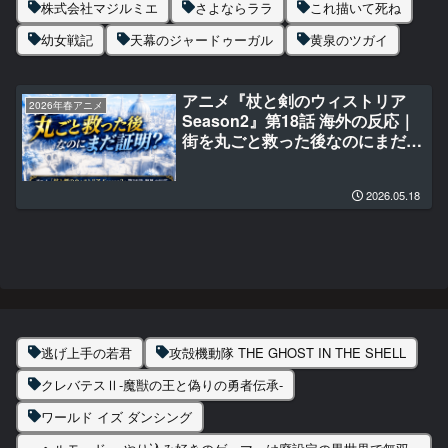
株式会社マジルミエ
さよならララ
これ描いて死ね
幼女戦記
天幕のジャードゥーガル
黄泉のツガイ
アニメ『杖と剣のウィストリア
2026年春アニメ
Season2』第18話 海外の反応｜
街を丸ごと救った後なのにまだ証
明？
2026.05.18
逃げ上手の若君
攻殻機動隊 THE GHOST IN THE SHELL
クレバテスⅡ-魔獣の王と偽りの勇者伝承-
ワールド イズ ダンシング