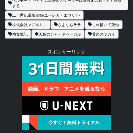
ヘルモード ～やり込み好きのゲーマーは廃設定の異世界で無双
する～
二十世紀電氣目録-ユーレカ・エヴリカ-
株式会社マジルミエ
さよならララ
これ描いて死ね
幼女戦記
天幕のジャードゥーガル
黄泉のツガイ
スポンサーリンク