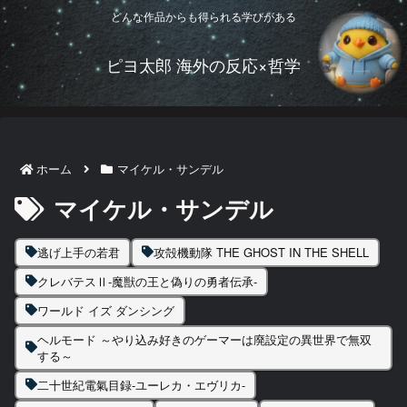
どんな作品からも得られる学びがある
ピヨ太郎 海外の反応×哲学
ホーム
マイケル・サンデル
マイケル・サンデル
逃げ上手の若君
攻殻機動隊 THE GHOST IN THE SHELL
クレバテスⅡ-魔獣の王と偽りの勇者伝承-
ワールド イズ ダンシング
ヘルモード ～やり込み好きのゲーマーは廃設定の異世界で無双
する～
二十世紀電氣目録-ユーレカ・エヴリカ-