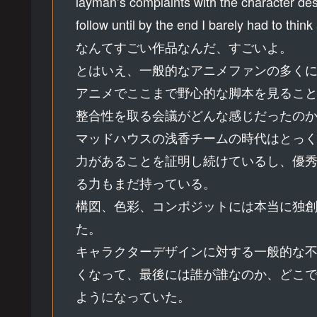
layman’s complaints with the character des
follow until by the end I barely had to th
なんてすごい作品なんだ、すごいよ。
とはいえ、一般的なアニメファンの多く
アニメでここまで野心的な脚本を見るこ
整合性を取る会議がどんな感じだったの
マッドハウスの浅香チームの時代はとっ
力があることを証明し続けているし、優
る力もまだ持っている。
構図、色彩、コンポジットには本当に独
た。
キャラクターデザインに対する一般的な
くなって、最後には誰が誰なのか、どこ
ようになっていた。