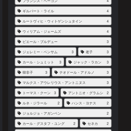
フランシス・ベーコン
4
ギルバート・ライル
4
ルートヴィヒ・ウィトゲンシュタイン
4
ウィリアム・ジェームズ
4
ピエール・ブルデュー
3
ジェレミー・ベンサム
3
老子
3
カール・シュミット
3
ジャック・ラカン
3
韓非子
3
テオドール・アドルノ
3
マルクス・アウレリウス・アントニヌス
3
トーマス・クーン
3
アントニオ・グラムシ
2
ルネ・ジラール
2
ハンス・ヨナス
2
ジョルジョ・アガンベン
2
カール・グスタフ・ユング
2
セネカ
2