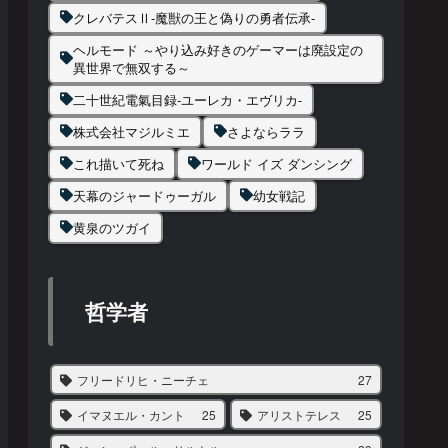
クレバテスⅡ-魔獣の王と偽りの勇者伝承-
ヘルモード ～やり込み好きのゲーマーは廃設定の
異世界で無双する～
二十世紀電氣目録-ユーレカ・エヴリカ-
株式会社マジルミエ
さよならララ
これ描いて死ね
ワールド イズ ダンシング
天幕のジャードゥーガル
幼女戦記
黄泉のツガイ
哲学者
フリードリヒ・ニーチェ
27
イマヌエル・カント
25
アリストテレス
25