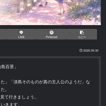
LINE
Pinterest
コピー
2026.06.30
淡島百景」
った」「淡島そのものが真の主人公のようだ」な
した。
応を見て行きましょう。
ていきます。