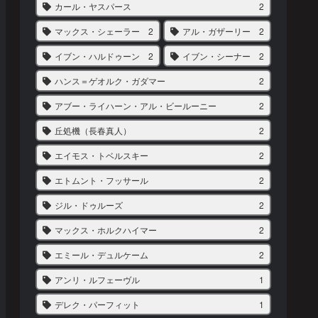
カール・ヤスパース
2
マックス・シェーラー
2
アル・ガザーリー
2
イブン・ハルドゥーン
2
イブン・シーナー
2
ハンス＝ゲオルク・ガダマー
2
アブー・ライハーン・アル・ビールーニー
2
丘処機（長春真人）
2
エイモス・トベルスキー
2
エトムント・フッサール
2
ジル・ドゥルーズ
2
マックス・ホルクハイマー
2
エミール・デュルケーム
2
アンリ・ルフェーヴル
1
デレク・パーフィット
1