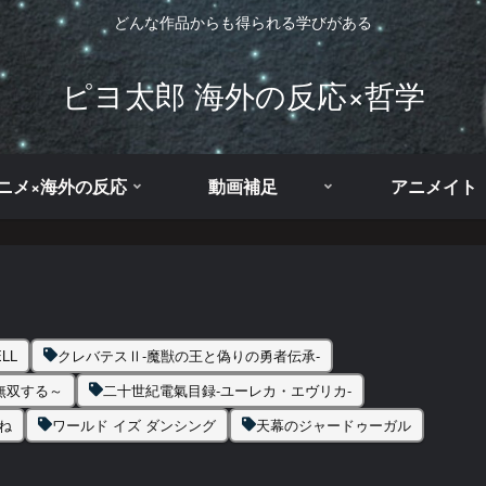
どんな作品からも得られる学びがある
ピヨ太郎 海外の反応×哲学
ニメ×海外の反応
動画補足
アニメイト
LL
クレバテスⅡ-魔獣の王と偽りの勇者伝承-
無双する～
二十世紀電氣目録-ユーレカ・エヴリカ-
ね
ワールド イズ ダンシング
天幕のジャードゥーガル