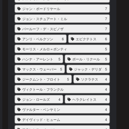
ジャン・ボードリヤール
7
ジョン・スチュアート・ミル
7
バールーフ・デ・スピノザ
7
アンリ・ベルクソン
6
エピクテトス
6
モーリス・メルロ＝ポンティ
5
ハンナ・アーレント
5
ポール・リクール
5
マックス・ウェーバー
5
ジャック・デリダ
5
ジークムント・フロイト
5
ソクラテス
4
ヴィクトール・フランクル
4
ジョン・ロールズ
4
ヘラクレイトス
4
ヴァルター・ベンヤミン
4
デイヴィッド・ヒューム
4