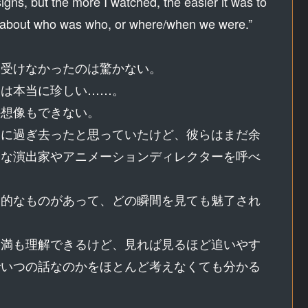
igns, but the more I watched, the easier it was to
ink about who was who, or where/when we were.”
に受けなかったのは驚かない。
とは本当に珍しい……。
か想像もできない。
くに過ぎ去ったと思っていたけど、彼らはまだ余
秀な演出家やアニメーションディレクターを呼べ
創的なものがあって、どの瞬間を見ても魅了され
不満も理解できるけど、見れば見るほど追いやす
でいつの話なのかをほとんど考えなくても分かる