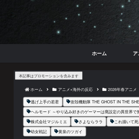
ホーム
ア
本記事はプロモーションを含みます
ホーム
アニメ×海外の反応
2026年春アニメ
逃げ上手の若君
攻殻機動隊 THE GHOST IN THE SHE
ヘルモード ～やり込み好きのゲーマーは廃設定の異世界で
株式会社マジルミエ
さよならララ
これ描いて死
幼女戦記
黄泉のツガイ