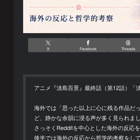
X
Facebook
Threads
アニメ『淡島百景』最終話（第12話）「
海外では「思った以上に心に残る作品だ
ど、静かな余韻に浸る声が多く見られま
さっそくRedditを中心とした海外の反
後半では海外の反応から哲学的考察をし