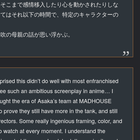
にそこまで感情移入したり心を動かされたりしな
ってはそれ以下の時間で、特定のキャラクターの
伊吹の母親の話が思い浮かぶ。
rised this didn’t do well with most enfranchised
 see such an ambitious screenplay in anime… I
 thought the era of Asaka’s team at MADHOUSE
prove they still have more in the tank, and still
rectors. Some really ingenious framing, color, and
 to watch at every moment. I understand the