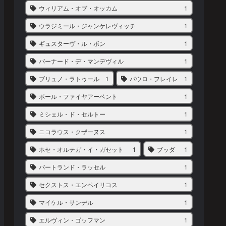
ウィリアム・オブ・オッカム
1
ウラジミール・ジャンケレヴィッチ
1
ギュスターヴ・ル・ボン
1
バーナード・デ・マンデヴィル
1
ブリュノ・ラトゥール
1
パウロ・フレイレ
1
ポール・ファイヤアーベント
1
ミシェル・ド・セルトー
1
ニコラウス・クザーヌス
1
ホセ・オルテガ・イ・ガセット
1
ブッダ
1
バートランド・ラッセル
1
セクストス・エンペイリコス
1
マイケル・サンデル
1
エルヴィン・ゴッフマン
1