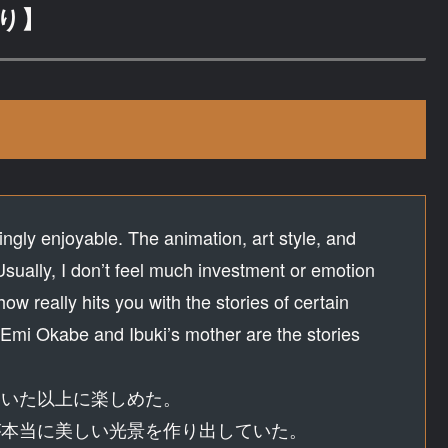
り】
singly enjoyable. The animation, art style, and
Usually, I don’t feel much investment or emotion
ow really hits you with the stories of certain
. Emi Okabe and Ibuki’s mother are the stories
ていた以上に楽しめた。
が本当に美しい光景を作り出していた。