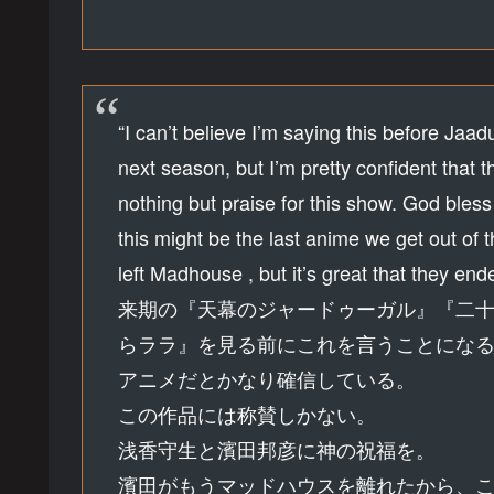
“I can’t believe I’m saying this before J
next season, but I’m pretty confident that t
nothing but praise for this show. God ble
this might be the last anime we get out o
left Madhouse , but it’s great that they end
来期の『天幕のジャードゥーガル』『二十
らララ』を見る前にこれを言うことにな
アニメだとかなり確信している。
この作品には称賛しかない。
浅香守生と濱田邦彦に神の祝福を。
濱田がもうマッドハウスを離れたから、