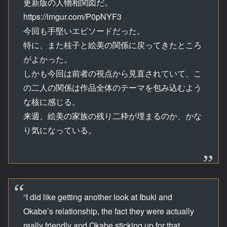
更新版の人物相関図だ。
https://imgur.com/P0pNYF3
今回も手堅いエピソードだった。
特に、また桂子と絵美の関係に戻ってきたところ
がよかった。
しかも今回は前者の視点から見直されていて、こ
の二人の関係は作品全体のテーマを包み込むよう
な核に感じる。
来週、絵美の家族の残り二枠が埋まるのか、かな
り気になっている。
“I did like getting another look at Ibuki and
Okabe’s relationship, the fact they were actually
really friendly and Okabe sticking up for that