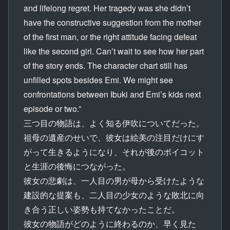
and lifelong regret. Her tragedy was she didn’t
have the constructive suggestion from the mother
of the first man, or the right attitude facing defeat
like the second girl. Can’t wait to see how her part
of the story ends. The character chart still has
unfilled spots besides Emi. We might see
confrontations between Ibuki and Emi’s kids next
episode or two.”
三つ目の物語は、よく知る伊吹についてだった。
祖母の遺産のせいで、彼女は絵美の注目だけにす
がって生きるようになり、それが後のボイコット
と生涯の後悔につながった。
彼女の悲劇は、一人目の男が母から受けたような
建設的な提案も、二人目の少女のような敗北に向
き合う正しい姿勢も持てなかったことだ。
彼女の物語がどのように終わるのか、早く見た