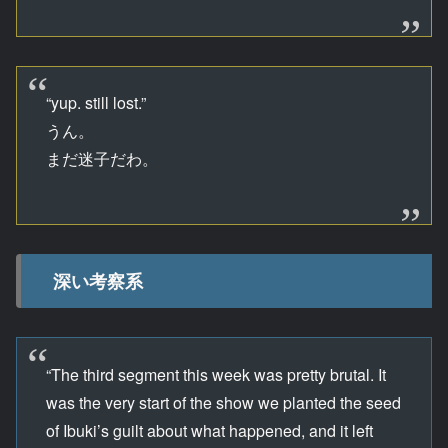
“yup. still lost.”
うん。
まだ迷子だわ。
深い考察系
“The third segment this week was pretty brutal. It
was the very start of the show we planted the seed
of Ibuki’s guilt about what happened, and it left