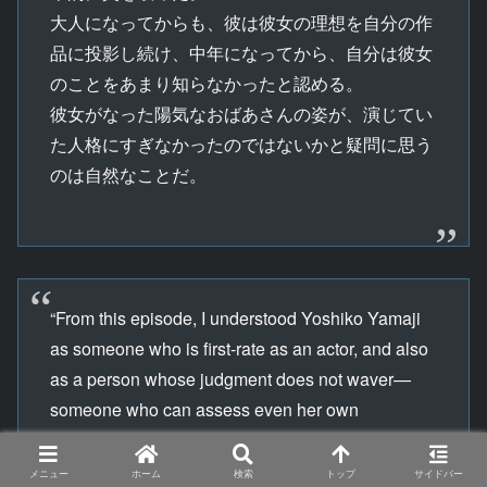
大人になってからも、彼は彼女の理想を自分の作
品に投影し続け、中年になってから、自分は彼女
のことをあまり知らなかったと認める。
彼女がなった陽気なおばあさんの姿が、演じてい
た人格にすぎなかったのではないかと疑問に思う
のは自然なことだ。
“From this episode, I understood Yoshiko Yamaji
as someone who is first-rate as an actor, and also
as a person whose judgment does not waver—
someone who can assess even her own
grandchild’s potential as an actor without letting
personal feelings get in the way. It made me feel
メニュー
ホーム
検索
トップ
サイドバー