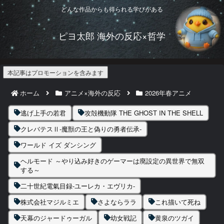
どんな作品からも得られる学びがある
ピヨ太郎 海外の反応×哲学
本記事はプロモーションを含みます
ホーム
アニメ×海外の反応
2026年春アニメ
逃げ上手の若君
攻殻機動隊 THE GHOST IN THE SHELL
クレバテスⅡ-魔獣の王と偽りの勇者伝承-
ワールド イズ ダンシング
ヘルモード ～やり込み好きのゲーマーは廃設定の異世界で無双
する～
二十世紀電氣目録-ユーレカ・エヴリカ-
株式会社マジルミエ
さよならララ
これ描いて死ね
天幕のジャードゥーガル
幼女戦記
黄泉のツガイ