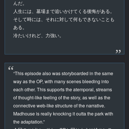
んだ。
人生には、墓場まで追いかけてくる後悔がある。
そして時には、それに対して何もできないことも
ある。
冷たいけれど、力強い。
“This episode also was storyboarded in the same
way as the OP, with many scenes bleeding into
each other. This supports the atemporal, streams
of thought-like feeling of the story, as well as the
connective web-like structure of the narrative.
Madhouse is really knocking it outta the park with
the adaptation.”