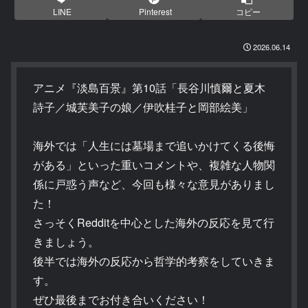
LINE
Pinterest
コピー
2026.06.14
アニメ『淡島百景』第10話「長谷川慎爾と夏木
詩子／城芙美子の娘／伊吹桂子と岡部絵美」
海外では「人生には墓場まで追いかけてくる後悔
がある」といった重いコメントや、複雑な人物関
係に戸惑う声など、今回も様々な意見がありまし
た！
さっそくRedditを中心とした海外の反応を見て行
きましょう。
後半では海外の反応から哲学的考察をしていきま
す。
ぜひ最後までお付き合いください！