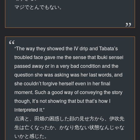
マジでとんでもない。
“The way they showed the IV drip and Tabata’s
troubled face gave me the sense that Ibuki sensei
passed away or in a very bad condition and the
question she was asking was her last words, and
she couldn’t forgive herself even in her final
moment. Such a good way of conveying the story
though, It’s not showing that but that’s how I
interpreted it.”
点滴と、田畑の困惑した顔の見せ方から、伊吹先
生は亡くなったか、かなり危ない状態なんじゃな
いかと感じた。