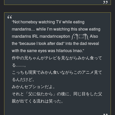
“Not homeboy watching TV while eating
mandarins… while I’m watching this show eating
mandarins IRL mandarinception ༼;´༎ຶ ۝ ༎ຶ༽ Also
the “because I took after dad” into the dad reveal
with the same eyes was hilarious lmao.”
作中の兄ちゃんがテレビを見ながらみかん食って
る……。
こっちも現実でみかん食いながらこのアニメ見て
るんだけど。
みかんセプションだよ。
それと「父に似たから」の後に、同じ目をした父
親が出てくる流れは笑った。