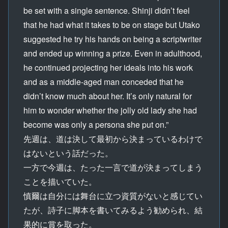
be set with a single sentence. Shinji didn’t feel
that he had what it takes to be on stage but Utako
suggested he try his hands on being a scriptwriter
and ended up winning a prize. Even in adulthood,
he continued projecting her ideals into his work
and as a middle-aged man conceded that he
didn’t know much about her. It’s only natural for
him to wonder whether the jolly old lady she had
become was only a persona she put on.”
先週は、道は決して最初から決まっているわけで
はないという話だった。
一方で今週は、たった一言で道が決まってしまう
ことを描いていた。
慎爾は自分には舞台に立つ資質がないと感じてい
たが、詩子に脚本を書いてみるよう勧められ、結
果的に賞を取った。