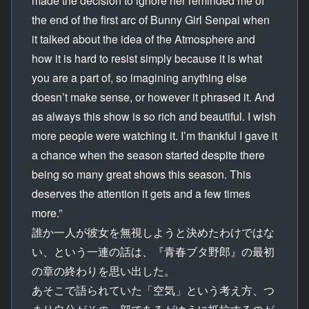
made the decision to ignore her reminded me of
the end of the first arc of Bunny Girl Senpai when
it talked about the idea of the Atmosphere and
how it is hard to resist simply because it is what
you are a part of, so imagining anything else
doesn’t make sense, or however it phrased it. And
as always this show is so rich and beautiful. I wish
more people were watching it. I’m thankful I gave it
a chance when the season started despite there
being so many great shows this season. This
deserves the attention it gets and a few times
more.”
誰か一人が彼女を無視しようと決めたわけではな
い、という一連の話は、『青春ブタ野郎』の最初
の章の終わりを思い出した。
あそこで語られていた「空気」という考え方、つ