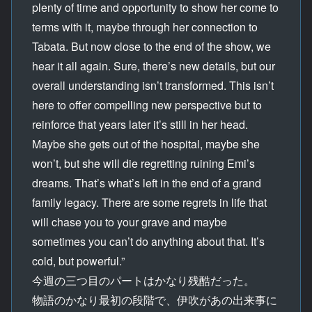
plenty of time and opportunity to show her come to
terms with it, maybe through her connection to
Tabata. But now close to the end of the show, we
hear it all again. Sure, there’s new details, but our
overall understanding isn’t transformed. This isn’t
here to offer compelling new perspective but to
reinforce that years later it’s still in her head.
Maybe she gets out of the hospital, maybe she
won’t, but she will die regretting ruining Emi’s
dreams. That’s what’s left in the end of a grand
family legacy. There are some regrets in life that
will chase you to your grave and maybe
sometimes you can’t do anything about that. It’s
cold, but powerful.”
今週の三つ目のパートはかなり残酷だった。
物語のかなり最初の段階で、伊吹があの出来事に