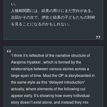
い。
人物相関図には、絵美の周りにまだ空白がある。
次回かその次で、伊吹と絵美の子どもたちの対峙
を見ることになるのかもしれない。
“I think it’s reflective of the narrative structure of
Awajima Hyakkei , which is formed by the
relationships between various stories across a
large span of time. Most the OP is storyboarded in
the same style as this “delayed introduction”
actually, where elements of the following cut
appear early. It’s showing how every individual
story doesn’t exist alone, and instead they mix