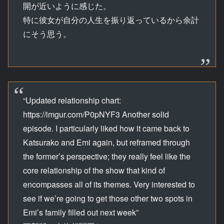
開が近いように感じた。
特に彼女が自分の人生を振り返っているから余計
にそう思う。
“Updated relationship chart:
https://imgur.com/P0pNYF3 Another solid
episode. I particularly liked how it came back to
Katsurako and Emi again, but reframed through
the former’s perspective; they really feel like the
core relationship of the show that kind of
encompasses all of its themes. Very interested to
see if we’re going to get those other two spots in
Emi’s family filled out next week”