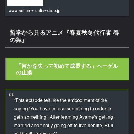
www.animate-onlineshop.jp
哲学から見るアニメ『春夏秋冬代行者 春
の舞』
「何かを失って初めて成長する」ヘーゲル
の止揚
“This episode felt like the embodiment of the
saying ‘You have to lose something in order to
gain something’. After learning Ayame’s getting
married and finally going off to live her life, Ruri
will finally ‘grow up’.”