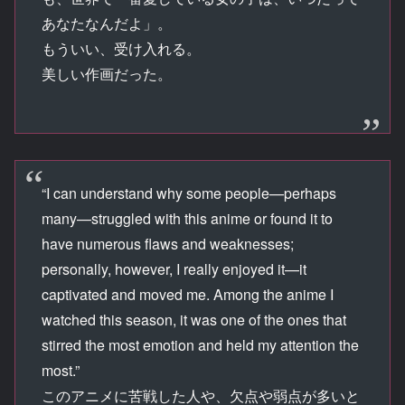
あなたなんだよ」。
もういい、受け入れる。
美しい作画だった。
“I can understand why some people—perhaps
many—struggled with this anime or found it to
have numerous flaws and weaknesses;
personally, however, I really enjoyed it—it
captivated and moved me. Among the anime I
watched this season, it was one of the ones that
stirred the most emotion and held my attention the
most.”
このアニメに苦戦した人や、欠点や弱点が多いと