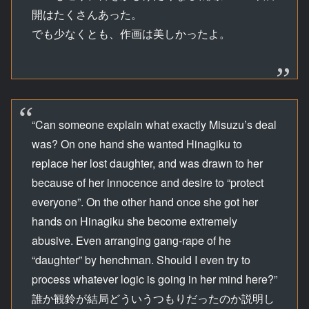
開はたくさんあった。
でも少なくとも、作画は美しかったよ。
“Can someone explain what exactly Misuzu’s deal
was? On one hand she wanted Hinagiku to
replace her lost daughter, and was drawn to her
because of her innocence and desire to “protect
everyone”. On the other hand once she got her
hands on Hinagiku she become extremely
abusive. Even arranging gang-rape of he
“daughter” by henchman. Should I even try to
process whatever logic is going in her mind here?”
誰か観鈴が結局どういうつもりだったのか説明し