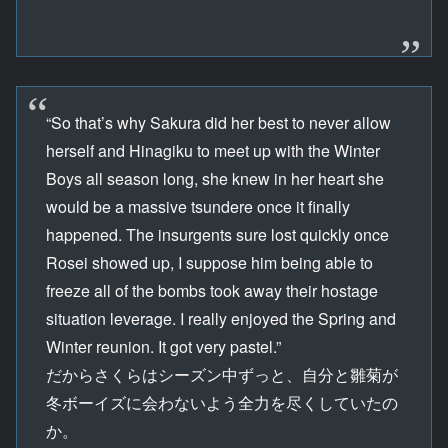
“So that’s why Sakura did her best to never allow
herself and Hinagiku to meet up with the Winter
Boys all season long, she knew in her heart she
would be a massive tsundere once it finally
happened. The insurgents sure lost quickly once
Rosei showed up, I suppose him being able to
freeze all of the bombs took away their hostage
situation leverage. I really enjoyed the Spring and
Winter reunion. It got very pastel.”
だからさくらはシーズン中ずっと、自分と雛菊が
冬ボーイズに会わないよう全力を尽くしていたの
か。