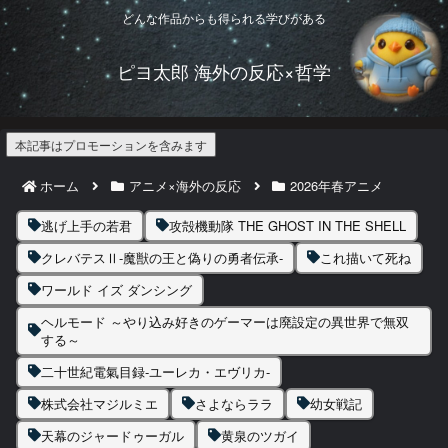
どんな作品からも得られる学びがある
ピヨ太郎 海外の反応×哲学
本記事はプロモーションを含みます
ホーム
アニメ×海外の反応
2026年春アニメ
逃げ上手の若君
攻殻機動隊 THE GHOST IN THE SHELL
クレバテスⅡ-魔獣の王と偽りの勇者伝承-
これ描いて死ね
ワールド イズ ダンシング
ヘルモード ～やり込み好きのゲーマーは廃設定の異世界で無双
する～
二十世紀電氣目録-ユーレカ・エヴリカ-
株式会社マジルミエ
さよならララ
幼女戦記
天幕のジャードゥーガル
黄泉のツガイ