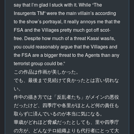
say that I’m glad I stuck with it. While “The
Insurgents TM” were the main villain’s according
to the show’s portrayal, it really annoys me that the
FSA and the Villages pretty much got off scot-
free. Despite how much of a threat Kasai was/is,
you could reasonably argue that the Villages and
the FSA are a bigger threat to the Agents than any
terrorist group could be.”
この作品は作画が美しかった。
でも、最後まで見続けて良かったとは言い切れな
い。
作中の描き方では「反乱者たち」がメインの悪役
だったけど、四季庁や各里がほとんど何の責任も
取らずに済んでいるのが本当に気になる。
華歳がどれほど脅威だったとしても、里や四季庁
の方が、どんなテロ組織よりも代行者にとって大