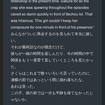
redevelop in the present time. Sakura for all the
crap she was spewing throughout the episodes
caved so damn quickly in front of Itechou lol. That
was hilarious. This girl couldn’t keep her
composure for one minute in front of his presence.”
みんながついに再会するのを見られて本当に嬉し
い。
それが最終話なのが残念だけど。
彼らが一緒の時間を楽しんだり、今の時間の中で
関係をもう一度育て直していくところを見たかっ
た。
さくらはこれまで散々いろいろ言っていたのに、
凍蝶の前ではあっという間に崩れ落ちたな。
あれは笑った。
この子、彼の前では一分も平静を保てなかったじ
ゃないか。