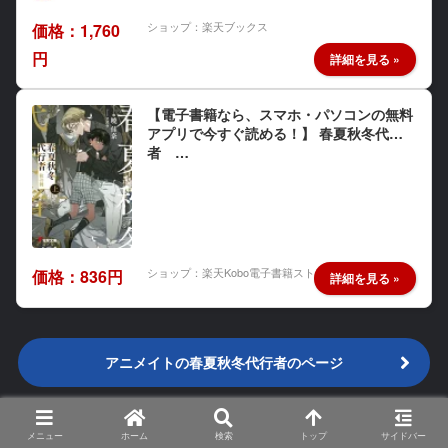
ショップ：楽天ブックス
価格：1,760
円
【電子書籍なら、スマホ・パソコンの無料
アプリで今すぐ読める！】 春夏秋冬代行
者 …
ショップ：楽天Kobo電子書籍ストア
価格：836円
アニメイトの春夏秋冬代行者のページ
©暁佳奈・スオウ／ストレートエッジ・KADOKAWA／春
メニュー
ホーム
検索
トップ
サイドバー