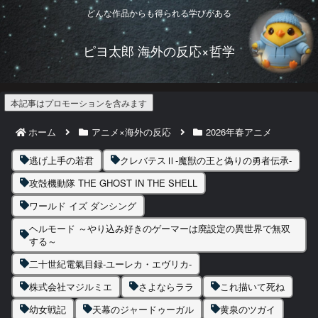
どんな作品からも得られる学びがある
ピヨ太郎 海外の反応×哲学
本記事はプロモーションを含みます
ホーム
アニメ×海外の反応
2026年春アニメ
逃げ上手の若君
クレバテスⅡ-魔獣の王と偽りの勇者伝承-
攻殻機動隊 THE GHOST IN THE SHELL
ワールド イズ ダンシング
ヘルモード ～やり込み好きのゲーマーは廃設定の異世界で無双
する～
二十世紀電氣目録-ユーレカ・エヴリカ-
株式会社マジルミエ
さよならララ
これ描いて死ね
幼女戦記
天幕のジャードゥーガル
黄泉のツガイ