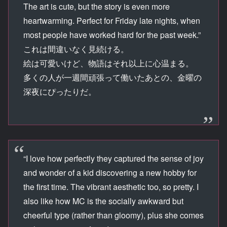
The art is cute, but the story is even more
heartwarming. Perfect for Friday late nights, when
most people have worked hard for the past week.”
これは間違いなく見続ける。
絵は可愛いけど、物語はそれ以上に心温まる。
多くの人が一週間頑張って働いたあとの、金曜の
深夜にぴったりだ。
“I love how perfectly they captured the sense of joy
and wonder of a kid discovering a new hobby for
the first time. The vibrant aesthetic too, so pretty. I
also like how MC is the socially awkward but
cheerful type (rather than gloomy), plus she comes