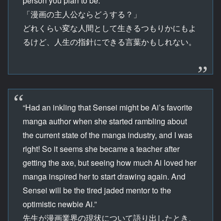
person you plan to be.”
「漫画の主人公ならどうする？」
どれくらい変な人間として生きるつもりかにもよ
るけど、人生の指針にできる言葉かもしれない。
“Had an inkling that Sensei might be Ai’s favorite
manga author when she started rambling about
the current state of the manga industry, and I was
right! So it seems she became a teacher after
getting the axe, but seeing how much Ai loved her
manga inspired her to start drawing again. And
Sensei will be the tired jaded mentor to the
optimistic newbie Ai.”
先生が漫画業界の現状について語り出したとき、