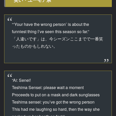
笑い・ユーモア系
“‘Your have the wrong person’ is about the
funniest thing I’ve seen this season so far.”
「人違いです」は、今シーズンここまでで一番笑
ったものかもしれない。
“Ai: Senei!
Teshima Sensei: please wait a moment
Proceeds to put on a mask and dark sunglasses
Teshima sensei: you’ve got the wrong person
This had me laughing so hard, then the way she