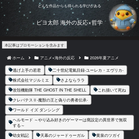
どんな作品からも得られる学びがある
ピヨ太郎 海外の反応×哲学
本記事はプロモーションを含みます
ホーム
アニメ×海外の反応
2026年夏アニメ
逃げ上手の若君
二十世紀電氣目録-ユーレカ・エヴリカ-
株式会社マジルミエ
さよならララ
攻殻機動隊 THE GHOST IN THE SHELL
これ描いて死ね
クレバテスⅡ-魔獣の王と偽りの勇者伝承-
ワールド イズ ダンシング
ヘルモード ～やり込み好きのゲーマーは廃設定の異世界で無双
する～
幼女戦記
天幕のジャードゥーガル
黄泉のツガイ