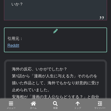
いか？
引用元：
Reddit
海外の反応、いかがでしたか？
第1話から「漫画が人生に与える力」そのものを
描いた作品として、海外でもかなり好意的に受け
止められていました。
安海相が「漫画の主人公ならどうする？」と自分
に問いかけながら行動する姿には、単なる漫画好
メニュー
ホーム
検索
トップ
サイドバー
きの少女という枠を超えて、フィクションに人生