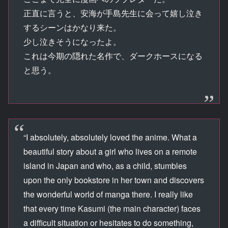
正直に言うと、安海が手島先生に会って嬉し泣き
するシーンはかなり来た。
少し泣きそうになったよ。
これは今期の隠れた名作で、ダークホースになる
と思う。
“I absolutely, absolutely loved the anime. What a
beautiful story about a girl who lives on a remote
island in Japan and who, as a child, stumbles
upon the only bookstore in her town and discovers
the wonderful world of manga there. I really like
that every time Kasumi (the main character) faces
a difficult situation or hesitates to do something,