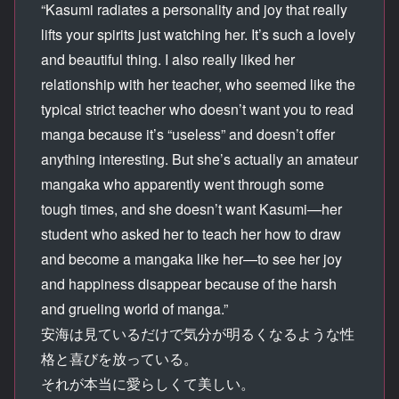
“Kasumi radiates a personality and joy that really
lifts your spirits just watching her. It’s such a lovely
and beautiful thing. I also really liked her
relationship with her teacher, who seemed like the
typical strict teacher who doesn’t want you to read
manga because it’s “useless” and doesn’t offer
anything interesting. But she’s actually an amateur
mangaka who apparently went through some
tough times, and she doesn’t want Kasumi—her
student who asked her to teach her how to draw
and become a mangaka like her—to see her joy
and happiness disappear because of the harsh
and grueling world of manga.”
安海は見ているだけで気分が明るくなるような性
格と喜びを放っている。
それが本当に愛らしくて美しい。