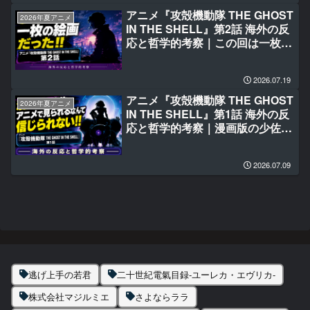
アニメ『攻殻機動隊 THE GHOST
2026年夏アニメ
IN THE SHELL』第2話 海外の反
応と哲学的考察｜この回は一枚の
絵画だった‼
2026.07.19
アニメ『攻殻機動隊 THE GHOST
2026年夏アニメ
IN THE SHELL』第1話 海外の反
応と哲学的考察｜漫画版の少佐が
アニメで見られるなんて信じられ
ない‼
2026.07.09
逃げ上手の若君
二十世紀電氣目録-ユーレカ・エヴリカ-
株式会社マジルミエ
さよならララ