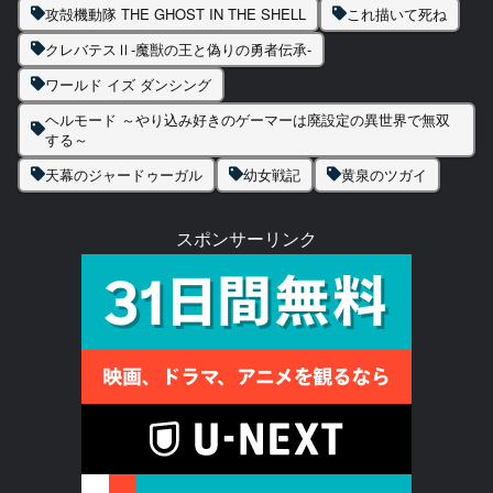
攻殻機動隊 THE GHOST IN THE SHELL
これ描いて死ね
クレバテスⅡ-魔獣の王と偽りの勇者伝承-
ワールド イズ ダンシング
ヘルモード ～やり込み好きのゲーマーは廃設定の異世界で無双
する～
天幕のジャードゥーガル
幼女戦記
黄泉のツガイ
スポンサーリンク