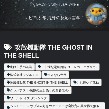
どんな作品からも得られる学びがある
ピヨ太郎 海外の反応×哲学
攻殻機動隊 THE GHOST IN
THE SHELL
逃げ上手の若君
二十世紀電氣目録-ユーレカ・エヴリカ-
株式会社マジルミエ
さよならララ
攻殻機動隊 THE GHOST IN THE SHELL
これ描いて死ね
クレバテスⅡ-魔獣の王と偽りの勇者伝承-
ワールド イズ ダンシング
ヘルモード ～やり込み好きのゲーマーは廃設定の異世界で無双