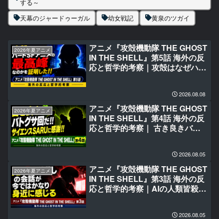
する～
天幕のジャードゥーガル
幼女戦記
黄泉のツガイ
アニメ『攻殻機動隊 THE GHOST
2026年夏アニメ
IN THE SHELL』第5話 海外の反
応と哲学的考察｜攻殻はなぜハー
ドSFアニメの最高峰なのかを証
明した‼
2026.08.08
アニメ『攻殻機動隊 THE GHOST
2026年夏アニメ
IN THE SHELL』第4話 海外の反
応と哲学的考察｜ 古き良きバト
グサ回だ‼サイエンスSARUに感
謝‼
2026.08.05
アニメ『攻殻機動隊 THE GHOST
2026年夏アニメ
IN THE SHELL』第3話 海外の反
応と哲学的考察｜AIの人類皆殺し
の会話が今ではかなり身近に感じ
る
2026.08.05