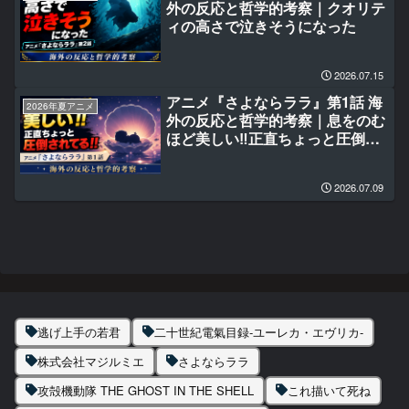
外の反応と哲学的考察｜クオリテ
ィの高さで泣きそうになった
2026.07.15
アニメ『さよならララ』第1話 海
2026年夏アニメ
外の反応と哲学的考察｜息をのむ
ほど美しい‼正直ちょっと圧倒さ
れてる‼
2026.07.09
逃げ上手の若君
二十世紀電氣目録-ユーレカ・エヴリカ-
株式会社マジルミエ
さよならララ
攻殻機動隊 THE GHOST IN THE SHELL
これ描いて死ね