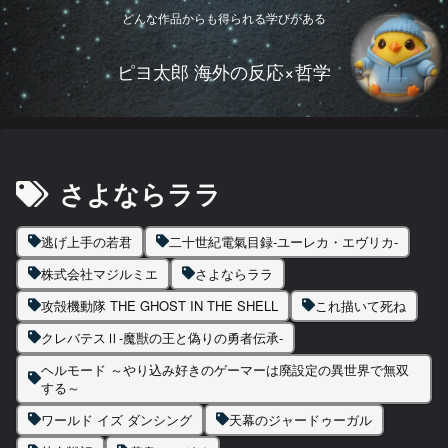
どんな作品からも得られる学びがある
ピヨ太郎 海外の反応×哲学
さよならララ
逃げ上手の若君
二十世紀電氣目録-ユーレカ・エヴリカ-
株式会社マジルミエ
さよならララ
攻殻機動隊 THE GHOST IN THE SHELL
これ描いて死ね
クレバテスⅡ-魔獣の王と偽りの勇者伝承-
ヘルモード ～やり込み好きのゲーマーは廃設定の異世界で無双
する～
ワールド イズ ダンシング
天幕のジャードゥーガル