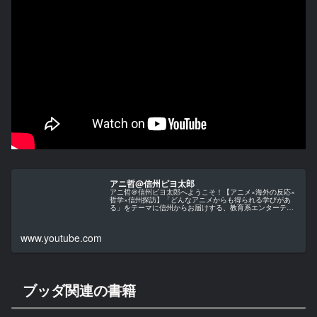
アニ哲@信州ピヨ太郎
アニ哲＠信州ピヨ太郎へようこそ！【アニメ×海外の反応×
哲学×信州探訪】「どんなアニメからも得られる学びがあ
る」をテーマに信州からお届けする、教育系エンターテイ
ンメント・チャンネルです。当チャンネルでは、アニメ作
品を単なる娯楽としてではなく、...
www.youtube.com
ブッダ関連の書籍