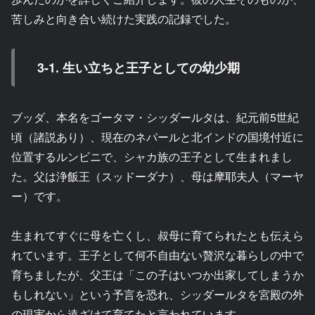
苦しみと向き合い続けた実践の記録でした。
3-1. 生い立ちと王子としての幼少期
ブッダ、本名をゴータマ・シッダールタは、紀元前5世紀
頃（諸説あり）、現在のネパールと北インドの国境付近に
位置するルンビニで、シャカ族の王子として生まれまし
た。父は浄飯王（スッドーダナ）、母は摩耶夫人（マーヤ
ー）です。
生まれてすぐに母を亡くし、叔母に育てられたとも伝えら
れています。王子として何不自由ない贅沢な暮らしの中で
育ちましたが、父王は「この子はいつか出家してしまうか
もしれない」という予言を恐れ、シッダールタを宮殿の外
の現実から遠ざけて育てたと言われています。