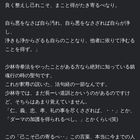
良く整えし己れこそ、まこと得がたき寄るべなり。
自ら悪をなさば自ら汚れ、自ら悪をなさざれば自らが浄
し、
浄きも浄からざるも自らのことなり、他者に依りて浄むる
ことを得ず。」
少林寺拳法をやったことがある方なら絶対に知っている鎮
魂行の時の聖句です。
これが釈尊の説いた、法句経の一節なんです。
少林寺では、まだ長ーい道訓とかいうのがあるのですけ
ど、そちらはあまり覚えていません。
「仁、義、忠、孝、礼の事を尽くさざれば、・・」とか、
「ダーマの加護を得られるべし。」とかくらい(笑)
この「己こそ己の寄るべ‥」この言葉、本当に今までの人