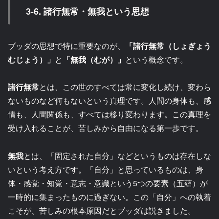
3-6. 諸行無常・無我という思想
ブッダの思想で特に重要なのが、
「諸行無常（しょぎょう
むじょう）」
と
「無我（むが）」
という概念です。
諸行無常
とは、この世のすべては常に変化し続け、変わら
ないものなど何もないという真理です。人間の身体も、感
情も、人間関係も、すべては移り変わります。この真理を
受け入れることが、苦しみから自由になる第一歩です。
無我
とは、「固定された自分」などというものは存在しな
いという考え方です。「自分」と思っているものは、身
体・感覚・知覚・意志・意識という5つの要素（五蘊）が
一時的に集まったものに過ぎない。この「自分」への執着
こそが、苦しみの根本原因だとブッダは説きました。