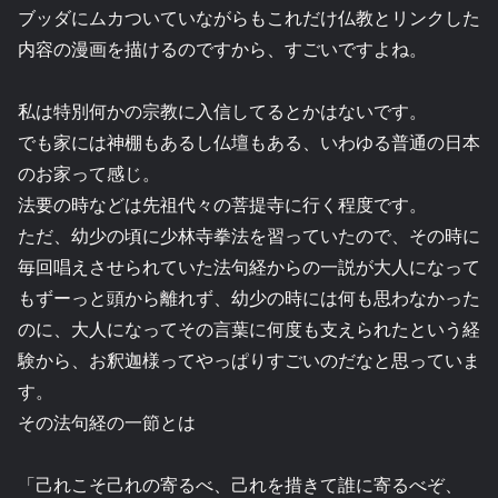
ブッダにムカついていながらもこれだけ仏教とリンクした
内容の漫画を描けるのですから、すごいですよね。
私は特別何かの宗教に入信してるとかはないです。
でも家には神棚もあるし仏壇もある、いわゆる普通の日本
のお家って感じ。
法要の時などは先祖代々の菩提寺に行く程度です。
ただ、幼少の頃に少林寺拳法を習っていたので、その時に
毎回唱えさせられていた法句経からの一説が大人になって
もずーっと頭から離れず、幼少の時には何も思わなかった
のに、大人になってその言葉に何度も支えられたという経
験から、お釈迦様ってやっぱりすごいのだなと思っていま
す。
その法句経の一節とは
「己れこそ己れの寄るべ、己れを措きて誰に寄るべぞ、