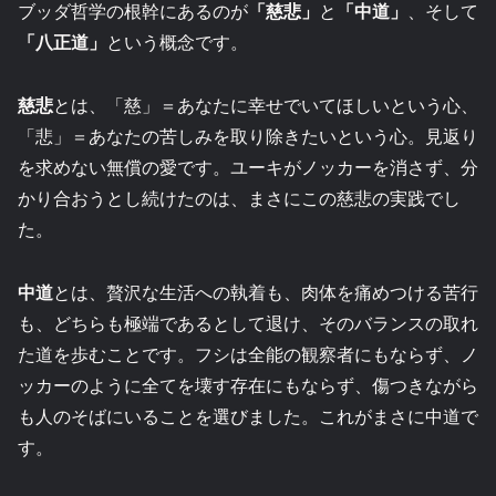
ブッダ哲学の根幹にあるのが
「慈悲」
と
「中道」
、そして
「八正道」
という概念です。
慈悲
とは、「慈」＝あなたに幸せでいてほしいという心、
「悲」＝あなたの苦しみを取り除きたいという心。見返り
を求めない無償の愛です。ユーキがノッカーを消さず、分
かり合おうとし続けたのは、まさにこの慈悲の実践でし
た。
中道
とは、贅沢な生活への執着も、肉体を痛めつける苦行
も、どちらも極端であるとして退け、そのバランスの取れ
た道を歩むことです。フシは全能の観察者にもならず、ノ
ッカーのように全てを壊す存在にもならず、傷つきながら
も人のそばにいることを選びました。これがまさに中道で
す。