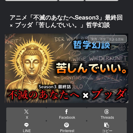
アニメ「不滅のあなたへSeason3」最終回
× ブッダ「苦しんでいい。」哲学幻談
実存・不安・生きる意味
X
Facebook
Threads
LINE
Pinterest
コピー