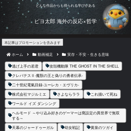
どんな作品からも得られる学びがある
ピヨ太郎 海外の反応×哲学
本記事はプロモーションを含みます
ホーム
動画補足
実存・不安・生きる意味
逃げ上手の若君
攻殻機動隊 THE GHOST IN THE SHELL
クレバテスⅡ-魔獣の王と偽りの勇者伝承-
二十世紀電氣目録-ユーレカ・エヴリカ-
株式会社マジルミエ
さよならララ
これ描いて死ね
ワールド イズ ダンシング
ヘルモード ～やり込み好きのゲーマーは廃設定の異世界で無双
する～
天幕のジャードゥーガル
幼女戦記
黄泉のツガイ