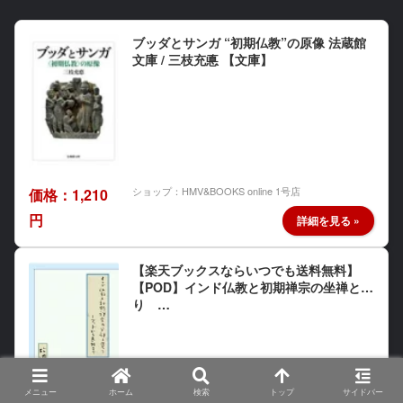
ブッダとサンガ “初期仏教”の原像 法蔵館
文庫 / 三枝充悳 【文庫】
ショップ：HMV&BOOKS online 1号店
価格：1,210
円
【楽天ブックスならいつでも送料無料】
【POD】インド仏教と初期禅宗の坐禅と覚
り …
メニュー
ホーム
検索
トップ
サイドバー