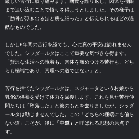
厳しい苦行に取り組みます。断食を繰り返し、肉体を極限
まで追い込むことで悟りを得ようとしました。その様子は
「肋骨が浮き出るほど痩せ細った」と伝えられるほどの過
酷なものでした。
しかし6年間の苦行を経ても、心に真の平安は訪れません
でした。シッダールタはここで重要な気づきを得ます。
「贅沢な生活への執着も、肉体を痛めつける苦行も、どち
らも極端であり、真理への道ではない」と。
苦行を捨てたシッダールタは、スジャータという村娘から
乳粥の供養を受けて体力を回復します。これを見た苦行仲
間たちは「堕落した」と彼のもとを去りましたが、シッダ
ールタは動じませんでした。この「どちらの極端にも偏ら
ない道」こそが、後に
「中道」
と呼ばれる思想の原点で
す。