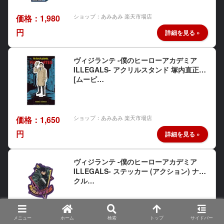
ショップ：あみあみ 楽天市場店
価格：1,980
円
ヴィジランテ -僕のヒーローアカデミア
ILLEGALS- アクリルスタンド 塚内直正
[ムービ…
ショップ：あみあみ 楽天市場店
価格：1,650
円
ヴィジランテ -僕のヒーローアカデミア
ILLEGALS- ステッカー (アクション) ナッ
クル…
メニュー
ホーム
検索
トップ
サイドバー
ショップ：あみあみ 楽天市場店
価格：440円