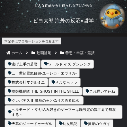
どんな作品からも得られる学びがある
ピヨ太郎 海外の反応×哲学
本記事はプロモーションを含みます
ホーム
動画補足
善悪・幸福・選択
逃げ上手の若君
ワールド イズ ダンシング
二十世紀電氣目録-ユーレカ・エヴリカ-
株式会社マジルミエ
さよならララ
攻殻機動隊 THE GHOST IN THE SHELL
これ描いて死ね
クレバテスⅡ-魔獣の王と偽りの勇者伝承-
ヘルモード ～やり込み好きのゲーマーは廃設定の異世界で無双
する～
天幕のジャードゥーガル
幼女戦記
黄泉のツガイ