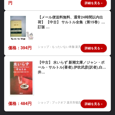
円
【メール便送料無料、通常24時間以内出
荷】 【中古】 サルトル全集（第15巻）改
訂版 …
ショップ：もったいない本舗 楽天市場店
価格：394円
【中古】 水いらず 新潮文庫／ジャン・ポ
ール・サルトル(著者),伊吹武彦(訳者),白
井…
ショップ：ブックオフ 楽天市場店
価格：484円