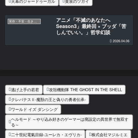
天幕のジャードゥーガル
黄泉のツガイ
アニメ「不滅のあなたへ
実存・不安・生きる意味
Season3」最終回 × ブッダ「苦
しんでいい。」哲学幻談
2026.04.06
逃げ上手の若君
攻殻機動隊 THE GHOST IN THE SHELL
クレバテスⅡ-魔獣の王と偽りの勇者伝承-
ワールド イズ ダンシング
ヘルモード ～やり込み好きのゲーマーは廃設定の異世界で無双す
る～
二十世紀電氣目録-ユーレカ・エヴリカ-
株式会社マジルミエ