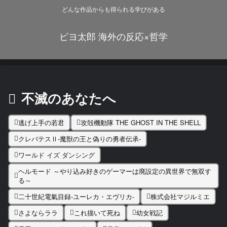
どんな作品からも得られる学びがある
ピヨ太郎 海外の反応×哲学
不滅のあなたへ
逃げ上手の若君
攻殻機動隊 THE GHOST IN THE SHELL
クレバテスⅡ-魔獣の王と偽りの勇者伝承-
ワールド イズ ダンシング
ヘルモード ～やり込み好きのゲーマーは廃設定の異世界で無双す
る～
二十世紀電氣目録-ユーレカ・エヴリカ-
株式会社マジルミエ
さよならララ
これ描いて死ね
幼女戦記