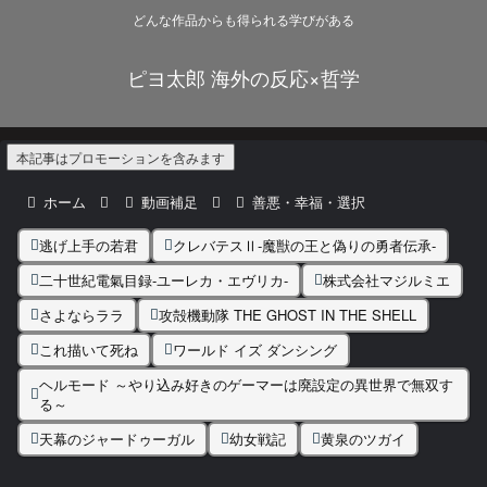
どんな作品からも得られる学びがある
ピヨ太郎 海外の反応×哲学
本記事はプロモーションを含みます
ホーム
動画補足
善悪・幸福・選択
逃げ上手の若君
クレバテスⅡ-魔獣の王と偽りの勇者伝承-
二十世紀電氣目録-ユーレカ・エヴリカ-
株式会社マジルミエ
さよならララ
攻殻機動隊 THE GHOST IN THE SHELL
これ描いて死ね
ワールド イズ ダンシング
ヘルモード ～やり込み好きのゲーマーは廃設定の異世界で無双す
る～
天幕のジャードゥーガル
幼女戦記
黄泉のツガイ