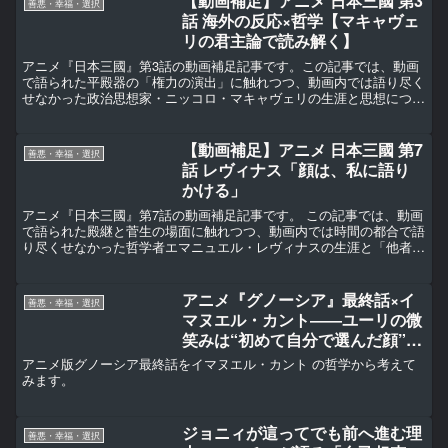
【動画補足】アニメ 日本三國 第3
善悪・幸福・選択
話 海外の反応×哲学【マキャヴェ
リの君主論で読み解く】
アニメ『日本三國』第3話の動画補足記事です。この記事では、動画
で語られた平殿器の「権力の演出」に触れつつ、動画内では語り尽く
せなかった政治思想家・ニッコロ・マキャヴェリの生涯と思想につい
て、詳しく掘り下げていきます。
【動画補足】アニメ 日本三國 第7
善悪・幸福・選択
話 レヴィナス「顔は、私に語り
かける」
アニメ『日本三國』第7話の動画補足記事です。 この記事では、動画
で語られた殿継と菅生の場面に触れつつ、動画内では時間の都合で語
り尽くせなかった哲学者エマニュエル・レヴィナスの生涯と「他者の
顔」の思想について、詳しく掘り下げていきます。
アニメ『グノーシア』最終話×イ
善悪・幸福・選択
マヌエル・カント――ユーリの微
笑みは“初めて自分で選んだ顔”だ
ったのか
アニメ版グノーシア最終話をイマヌエル・カント の哲学から考えて
みます。
ジョニィが這ってでも前へ進む理
善悪・幸福・選択