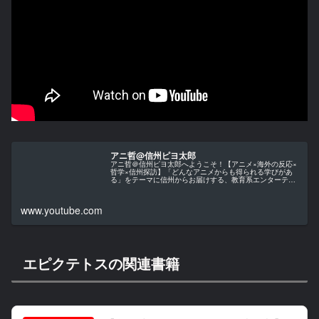
アニ哲@信州ピヨ太郎
アニ哲＠信州ピヨ太郎へようこそ！【アニメ×海外の反応×
哲学×信州探訪】「どんなアニメからも得られる学びがあ
る」をテーマに信州からお届けする、教育系エンターテイ
ンメント・チャンネルです。当チャンネルでは、アニメ作
品を単なる娯楽としてではなく、…
www.youtube.com
エピクテトスの関連書籍