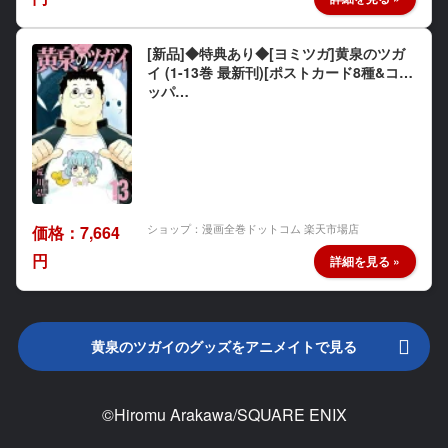
[新品]◆特典あり◆[ヨミツガ]黄泉のツガ
イ (1-13巻 最新刊)[ポストカード8種&コミ
ッパ…
ショップ：漫画全巻ドットコム 楽天市場店
価格：7,664
円
黄泉のツガイのグッズをアニメイトで見る
©Hiromu Arakawa/SQUARE ENIX