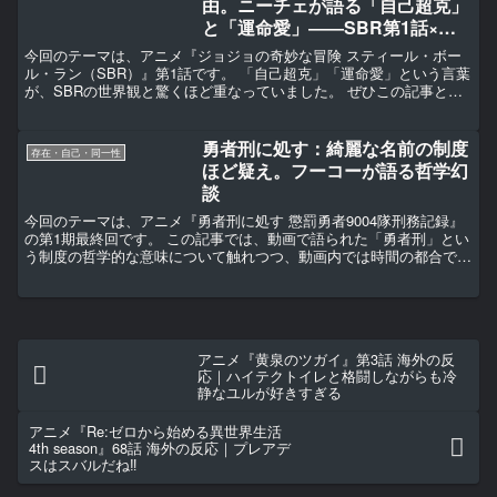
由。ニーチェが語る「自己超克」
と「運命愛」――SBR第1話×哲
学
今回のテーマは、アニメ『ジョジョの奇妙な冒険 スティール・ボー
ル・ラン（SBR）』第1話です。 「自己超克」「運命愛」という言葉
が、SBRの世界観と驚くほど重なっていました。 ぜひこの記事と動
画を合わせてご覧ください。
勇者刑に処す：綺麗な名前の制度
存在・自己・同一性
ほど疑え。フーコーが語る哲学幻
談
今回のテーマは、アニメ『勇者刑に処す 懲罰勇者9004隊刑務記録』
の第1期最終回です。 この記事では、動画で語られた「勇者刑」とい
う制度の哲学的な意味について触れつつ、動画内では時間の都合で語
り尽くせなかった哲学者ミシェル・フーコーの波乱に満ちた生涯につ
いて、詳しく掘り下げていきます。
アニメ『黄泉のツガイ』第3話 海外の反
応｜ハイテクトイレと格闘しながらも冷
静なユルが好きすぎる
アニメ『Re:ゼロから始める異世界生活
4th season』68話 海外の反応｜プレアデ
スはスバルだね‼