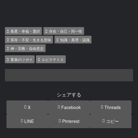
善悪・幸福・選択
存在・自己・同一性
実存・不安・生きる意味
知識・真理・認識
神・宗教・自由意志
黄泉のツガイ
エピクテトス
シェアする
X
Facebook
Threads
LINE
Pinterest
コピー