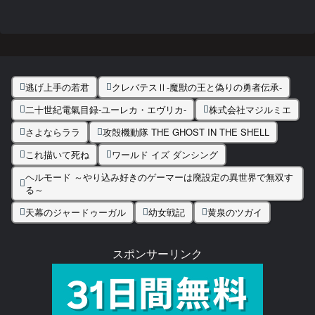
逃げ上手の若君
クレバテスⅡ-魔獣の王と偽りの勇者伝承-
二十世紀電氣目録-ユーレカ・エヴリカ-
株式会社マジルミエ
さよならララ
攻殻機動隊 THE GHOST IN THE SHELL
これ描いて死ね
ワールド イズ ダンシング
ヘルモード ～やり込み好きのゲーマーは廃設定の異世界で無双す
る～
天幕のジャードゥーガル
幼女戦記
黄泉のツガイ
スポンサーリンク