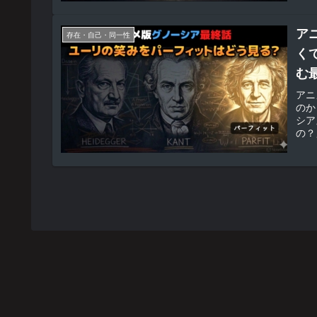
ア
存在・自己・同一性
く
む
アニ
のか
シア
の？