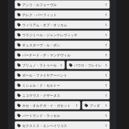
アンリ・ルフェーヴル
1
デレク・パーフィット
1
ウィリアム・オブ・オッカム
1
ウラジミール・ジャンケレヴィッチ
1
ギュスターヴ・ル・ボン
1
バーナード・デ・マンデヴィル
1
ブリュノ・ラトゥール
1
パウロ・フレイレ
1
ポール・ファイヤアーベント
1
ミシェル・ド・セルトー
1
ニコラウス・クザーヌス
1
ホセ・オルテガ・イ・ガセット
1
ブッダ
1
バートランド・ラッセル
1
セクストス・エンペイリコス
1