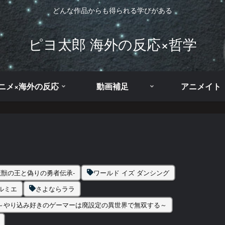
どんな作品からも得られる学びがある
ピヨ太郎 海外の反応×哲学
ニメ×海外の反応
動画補足
アニメイト
魔獣の王と偽りの勇者伝承-
ワールド イズ ダンシング
ルミエ
さよならララ
 ～やり込み好きのゲーマーは廃設定の異世界で無双する～