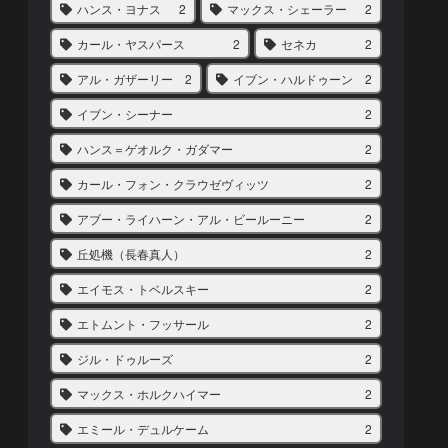
ハンス・ヨナス
2
マックス・シェーラー
2
カール・ヤスパース
2
セネカ
2
アル・ガザーリー
2
イブン・ハルドゥーン
2
イブン・シーナー
2
ハンス＝ゲオルク・ガダマー
2
カール・フォン・クラウゼヴィッツ
2
アブー・ライハーン・アル・ビールーニー
2
丘処機（長春真人）
2
エイモス・トベルスキー
2
エトムント・フッサール
2
ジル・ドゥルーズ
2
マックス・ホルクハイマー
2
エミール・デュルケーム
2