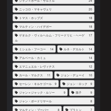
ジャン＝ポール・サルトル
24
ニッコロ・マキャヴェリ
20
トマス・ホッブズ
18
マルティン・ハイデガー
18
ゲオルク・ヴィルヘルム・フリードリヒ・ヘーゲ
17
ル
ミシェル・フーコー
14
ルネ・デカルト
14
アルベール・カミュ
14
エマニュエル・レヴィナス
12
カール・マルクス
11
ジョン・デューイ
10
セーレン・キルケゴール
9
ジョン・ロック
9
ジャン＝ジャック・ルソー
9
孫子
9
ジャン・ボードリヤール
8
マルティン・ブーバー
8
プラトン
7