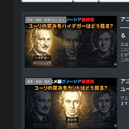
ア
宇宙・時間・世界のはじまり
―
る
人は
こに
とが
この
ア
善悪・幸福・選択
ユ
アニ
ます