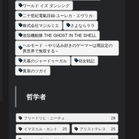
ワールド イズ ダンシング
二十世紀電氣目録-ユーレカ・エヴリカ-
株式会社マジルミエ
さよならララ
攻殻機動隊 THE GHOST IN THE SHELL
ヘルモード ～やり込み好きのゲーマーは廃設定の
異世界で無双する～
天幕のジャードゥーガル
幼女戦記
黄泉のツガイ
哲学者
フリードリヒ・ニーチェ
28
イマヌエル・カント
25
アリストテレス
25