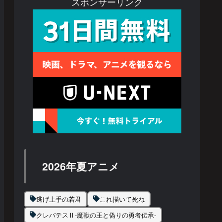
スポンサーリンク
2026年夏アニメ
逃げ上手の若君
これ描いて死ね
クレバテスⅡ-魔獣の王と偽りの勇者伝承-