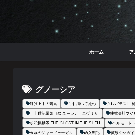
ホーム
ア
グノーシア
逃げ上手の若君
これ描いて死ね
クレバテスⅡ-
二十世紀電氣目録-ユーレカ・エヴリカ-
株式会社マジ
攻殻機動隊 THE GHOST IN THE SHELL
ヘルモード
天幕のジャードゥーガル
幼女戦記
黄泉のツガイ