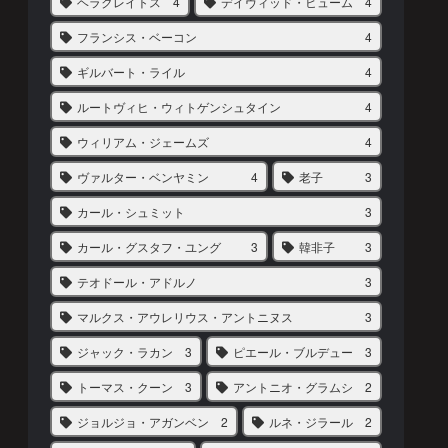
ヘラクレイトス
4
デイヴィッド・ヒューム
4
フランシス・ベーコン
4
ギルバート・ライル
4
ルートヴィヒ・ウィトゲンシュタイン
4
ウィリアム・ジェームズ
4
ヴァルター・ベンヤミン
4
老子
3
カール・シュミット
3
カール・グスタフ・ユング
3
韓非子
3
テオドール・アドルノ
3
マルクス・アウレリウス・アントニヌス
3
ジャック・ラカン
3
ピエール・ブルデュー
3
トーマス・クーン
3
アントニオ・グラムシ
2
ジョルジョ・アガンベン
2
ルネ・ジラール
2