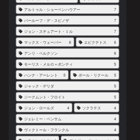
アルトゥル・ショーペンハウアー
7
バールーフ・デ・スピノザ
7
ジョン・スチュアート・ミル
7
マックス・ウェーバー
6
エピクテトス
6
アンリ・ベルクソン
6
モーリス・メルロ＝ポンティ
5
ハンナ・アーレント
5
ポール・リクール
5
ジャック・デリダ
5
ジークムント・フロイト
5
ジョン・ロールズ
4
ソクラテス
4
ジェレミー・ベンサム
4
ヴィクトール・フランクル
4