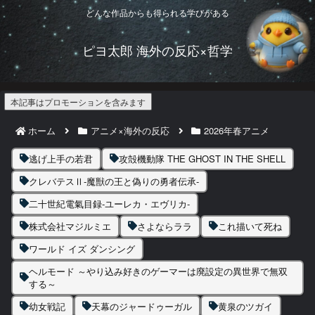
どんな作品からも得られる学びがある
ピヨ太郎 海外の反応×哲学
本記事はプロモーションを含みます
ホーム
アニメ×海外の反応
2026年春アニメ
逃げ上手の若君
攻殻機動隊 THE GHOST IN THE SHELL
クレバテスⅡ-魔獣の王と偽りの勇者伝承-
二十世紀電氣目録-ユーレカ・エヴリカ-
株式会社マジルミエ
さよならララ
これ描いて死ね
ワールド イズ ダンシング
ヘルモード ～やり込み好きのゲーマーは廃設定の異世界で無双
する～
幼女戦記
天幕のジャードゥーガル
黄泉のツガイ