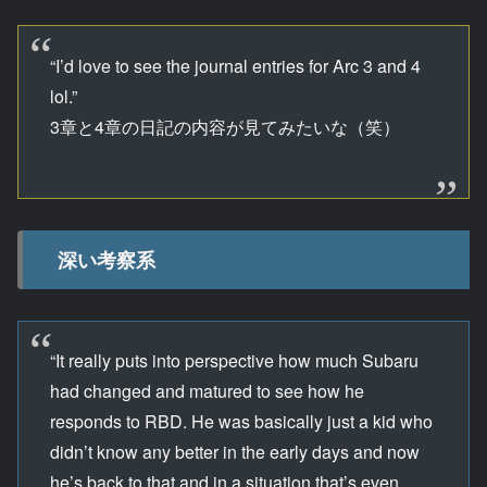
“I’d love to see the journal entries for Arc 3 and 4
lol.”
3章と4章の日記の内容が見てみたいな（笑）
深い考察系
“It really puts into perspective how much Subaru
had changed and matured to see how he
responds to RBD. He was basically just a kid who
didn’t know any better in the early days and now
he’s back to that and in a situation that’s even