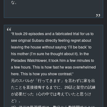
な。
“It took 29 episodes and a fabricated trial for us to
see original Subaru directly feeling regret about
leaving the house without saying ‘I’ll be back’ to
his mother (I’m sure he thought about it). In the
Pleiades Watchtower, it took him a few minutes to
a few hours. This is how fast he was overwhelmed
here. This is how you show contrast.”
元のスバルが「行ってきます」を言わずに家を出
たことを直接後悔するまでに、29話と架空の試練
が必要だった（心の中では考えていたと思うけ
ど）。