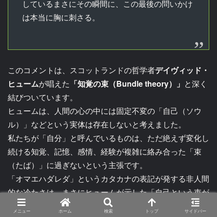
しているまさにその瞬間に、この最後の問いかけ
は本当に胸に刺さる。
このコメントは、スコットランドの哲学者
デイヴィッド・
ヒューム
が唱えた
「知覚の束（Bundle theory）」
と深く
結びついています。
ヒュームは、人間の心の中には固定不変の「自己（ソウ
ル）」などという実体は存在しないと考えました。
私たちが「自分」と呼んでいるものは、ただ絶えず変化し
続ける知覚、記憶、感情、経験が複雑に絡み合った「束
（たば）」に過ぎないという主張です。
「オマエハダレダ」というカタカナの表記が発する非人間
的な冷たさは、まさにヒュームが示した「自己という束が
解体されたとき、そこに残るものは何もない」という空虚
メニュー
ホーム
検索
トップ
サイドバー