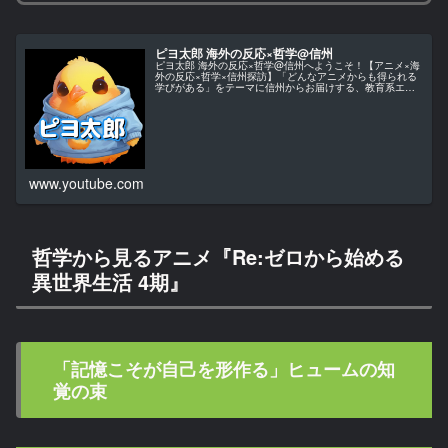
ピヨ太郎 海外の反応×哲学@信州
ピヨ太郎 海外の反応×哲学@信州へようこそ！【アニメ×海
外の反応×哲学×信州探訪】「どんなアニメからも得られる
学びがある」をテーマに信州からお届けする、教育系エン
ターテインメント・チャンネルです。当チャンネルでは、
アニメ作品を単なる娯楽とし…
www.youtube.com
哲学から見るアニメ『Re:ゼロから始める
異世界生活 4期』
「記憶こそが自己を形作る」ヒュームの知
覚の束