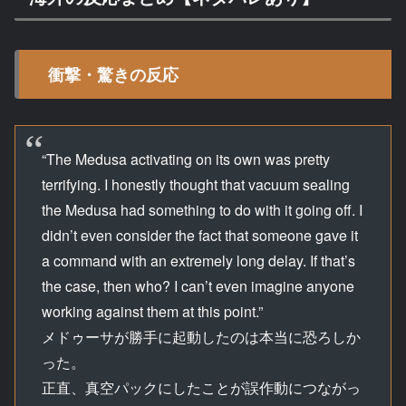
衝撃・驚きの反応
“The Medusa activating on its own was pretty
terrifying. I honestly thought that vacuum sealing
the Medusa had something to do with it going off. I
didn’t even consider the fact that someone gave it
a command with an extremely long delay. If that’s
the case, then who? I can’t even imagine anyone
working against them at this point.”
メドゥーサが勝手に起動したのは本当に恐ろしか
った。
正直、真空パックにしたことが誤作動につながっ