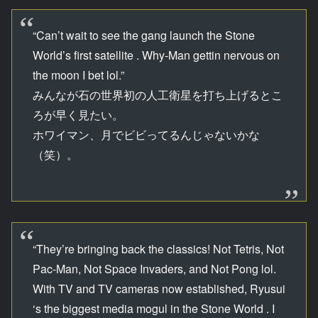
“Can’t wait to see the gang launch the Stone
World’s first satellite . Why-Man gettin nervous on
the moon I bet lol.”
みんなが石の世界初の人工衛星を打ち上げるとこ
ろが早く見たい。
ホワイマン、月でビビってるんじゃないかな
（笑）。
“They’re bringing back the classics! Not Tetris, Not
Pac-Man, Not Space Invaders, and Not Pong lol.
With TV and TV cameras now established, Ryusui
‘s the biggest media mogul in the Stone World . I