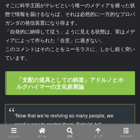
そこに科学王国がテレビという唯一のメディアを握った状
態で情報を届けるならば、それは必然的に一方的なプロパ
ガンダの発信装置になり得ます。
「自発的に納得して従う」ように見える状態は、実はメデ
ィアによって作られた「合意」に過ぎない。
このコメントはそのことをユーモラスに、しかし鋭く突い
ています。
「支配の道具としての娯楽」アドルノとホ
ルクハイマーの文化産業論
“Now that we’re reviving so many people, we
need a way to control them. Behold, tv!”
「こんなに大勢の人を復活させてしまった以上、
メニュー
ホーム
検索
トップ
サイドバー