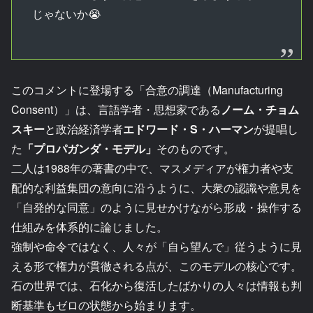
じゃないか😭
このコメントに登場する「合意の調達（Manufacturing
Consent）」は、言語学者・思想家である
ノーム・チョム
スキー
と政治経済学者
エドワード・S・ハーマン
が提唱し
た
「プロパガンダ・モデル」
そのものです。
二人は1988年の著書の中で、マスメディアが権力者や支
配的な利益集団の意向に沿うように、大衆の認識や意見を
「自発的な同意」のように見せかけながら形成・操作する
仕組みを体系的に論じました。
強制や命令ではなく、人々が「自ら望んで」従うように見
える形で権力が貫徹される点が、このモデルの核心です。
石の世界では、石化から復活したばかりの人々は情報も判
断基準もゼロの状態から始まります。