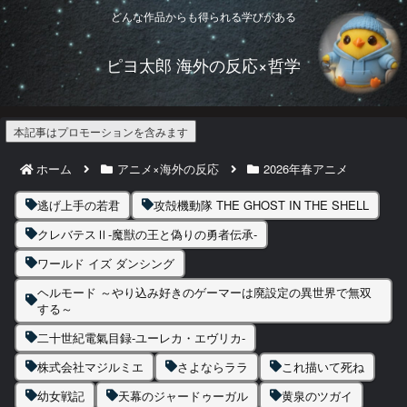
どんな作品からも得られる学びがある
ピヨ太郎 海外の反応×哲学
本記事はプロモーションを含みます
ホーム
アニメ×海外の反応
2026年春アニメ
逃げ上手の若君
攻殻機動隊 THE GHOST IN THE SHELL
クレバテスⅡ-魔獣の王と偽りの勇者伝承-
ワールド イズ ダンシング
ヘルモード ～やり込み好きのゲーマーは廃設定の異世界で無双
する～
二十世紀電氣目録-ユーレカ・エヴリカ-
株式会社マジルミエ
さよならララ
これ描いて死ね
幼女戦記
天幕のジャードゥーガル
黄泉のツガイ