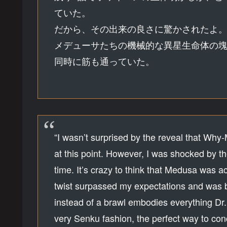
ていた。
だから、その出来の良さに驚かされたよ
メデューサたちの機械的な異星生命体の
同時に筋も通っていた。
“I wasn’t surprised by the reveal that Wh
at this point. However, I was shocked by th
time. It’s crazy to think that Medusa was a
twist surpassed my expectations and was bril
instead of a brawl embodies everything Dr. 
very Senku fashion, the perfect way to con