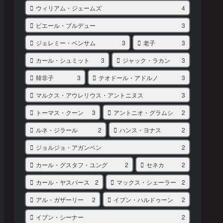
ウィリアム・ジェームズ
4
ピエール・ブルデュー
3
ジェレミー・ベンサム
3
老子
3
カール・シュミット
3
ジャック・ラカン
3
韓非子
3
テオドール・アドルノ
3
マルクス・アウレリウス・アントニヌス
3
トーマス・クーン
3
アントニオ・グラムシ
2
ルネ・ジラール
2
ハンス・ヨナス
2
ジョルジョ・アガンベン
2
カール・グスタフ・ユング
2
セネカ
2
カール・ヤスパース
2
マックス・シェーラー
2
アル・ガザーリー
2
イブン・ハルドゥーン
2
イブン・シーナー
2