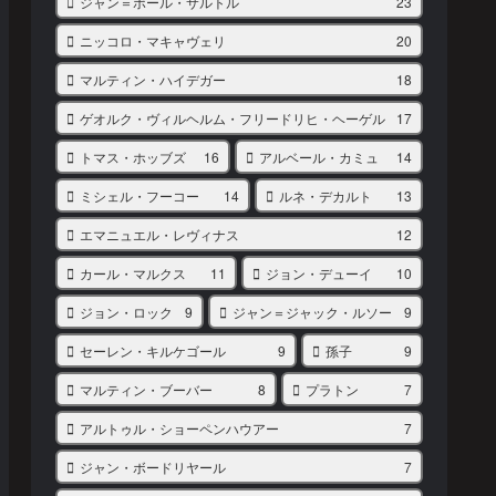
ジャン＝ポール・サルトル
23
ニッコロ・マキャヴェリ
20
マルティン・ハイデガー
18
ゲオルク・ヴィルヘルム・フリードリヒ・ヘーゲル
17
トマス・ホッブズ
16
アルベール・カミュ
14
ミシェル・フーコー
14
ルネ・デカルト
13
エマニュエル・レヴィナス
12
カール・マルクス
11
ジョン・デューイ
10
ジョン・ロック
9
ジャン＝ジャック・ルソー
9
セーレン・キルケゴール
9
孫子
9
マルティン・ブーバー
8
プラトン
7
アルトゥル・ショーペンハウアー
7
ジャン・ボードリヤール
7