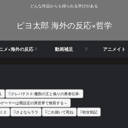
どんな作品からも得られる学びがある
ピヨ太郎 海外の反応×哲学
ニメ×海外の反応
動画補足
アニメイト
L
クレバテスⅡ-魔獣の王と偽りの勇者伝承-
のゲーマーは廃設定の異世界で無双する～
ミエ
さよならララ
これ描いて死ね
幼女戦記