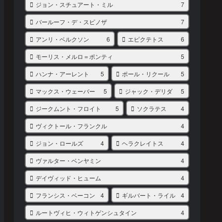
ジョン・スチュアート・ミル
7
バールーフ・デ・スピノザ
7
アンリ・ベルクソン
6
エピクテトス
6
モーリス・メルロ＝ポンティ
5
ハンナ・アーレント
5
ポール・リクール
5
マックス・ウェーバー
5
ジャック・デリダ
5
ジークムント・フロイト
5
ソクラテス
4
ヴィクトール・フランクル
4
ジョン・ロールズ
4
ヘラクレイトス
4
ヴァルター・ベンヤミン
4
デイヴィッド・ヒューム
4
フランシス・ベーコン
4
ギルバート・ライル
4
ルートヴィヒ・ウィトゲンシュタイン
4