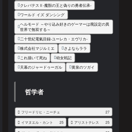
クレバテスⅡ-魔獣の王と偽りの勇者伝承-
ワールド イズ ダンシング
ヘルモード ～やり込み好きのゲーマーは廃設定の異
世界で無双する～
二十世紀電氣目録-ユーレカ・エヴリカ-
株式会社マジルミエ
さよならララ
これ描いて死ね
幼女戦記
天幕のジャードゥーガル
黄泉のツガイ
哲学者
フリードリヒ・ニーチェ
27
イマヌエル・カント
25
アリストテレス
25