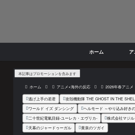
ホーム
ア
本記事はプロモーションを含みます
ホーム
アニメ×海外の反応
2026年春アニメ
逃げ上手の若君
攻殻機動隊 THE GHOST IN THE SHEL
ワールド イズ ダンシング
ヘルモード ～やり込み好き
二十世紀電氣目録-ユーレカ・エヴリカ-
株式会社マジル
天幕のジャードゥーガル
黄泉のツガイ