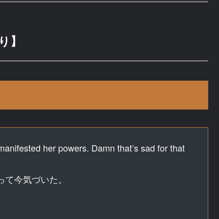
り】
anifested her powers. Damn that’s sad for that
って今気づいた。
。