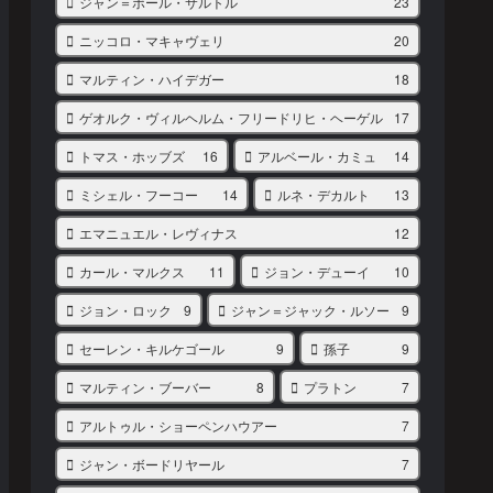
ジャン＝ポール・サルトル
23
ニッコロ・マキャヴェリ
20
マルティン・ハイデガー
18
ゲオルク・ヴィルヘルム・フリードリヒ・ヘーゲル
17
トマス・ホッブズ
16
アルベール・カミュ
14
ミシェル・フーコー
14
ルネ・デカルト
13
エマニュエル・レヴィナス
12
カール・マルクス
11
ジョン・デューイ
10
ジョン・ロック
9
ジャン＝ジャック・ルソー
9
セーレン・キルケゴール
9
孫子
9
マルティン・ブーバー
8
プラトン
7
アルトゥル・ショーペンハウアー
7
ジャン・ボードリヤール
7