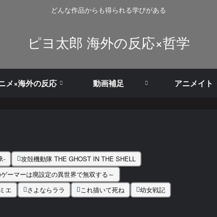
どんな作品からも得られる学びがある
ピヨ太郎 海外の反応×哲学
ニメ×海外の反応
動画補足
アニメイト
-
攻殻機動隊 THE GHOST IN THE SHELL
のゲーマーは廃設定の異世界で無双する～
ミエ
さよならララ
これ描いて死ね
幼女戦記