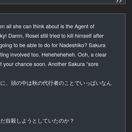
en all she can think about is the Agent of
 Damn, Rosei still tried to kill himself after
going to be able to do for Nadeshiko? Sakura
ting involved too. Heheheheheh. Ooh, a clear
get your chance soon. Another Sakura “sore
のに、頭の中は秋の代行者のことでいっぱいなん
まだ自殺しようとしていたのか？
？