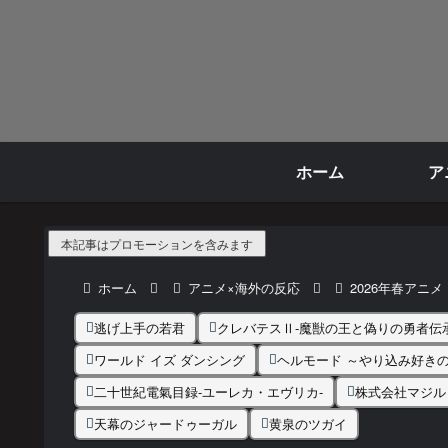
ホーム
ア
本記事はプロモーションを含みます
ホーム
アニメ×海外の反応
2026年春アニメ
逃げ上手の若君
クレバテスⅡ-魔獣の王と偽りの勇者伝承
ワールド イズ ダンシング
ヘルモード ～やり込み好き
二十世紀電氣目録-ユーレカ・エヴリカ-
株式会社マジル
天幕のジャードゥーガル
黄泉のツガイ