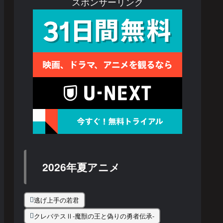
スポンサーリンク
2026年夏アニメ
逃げ上手の若君
クレバテスⅡ-魔獣の王と偽りの勇者伝承-