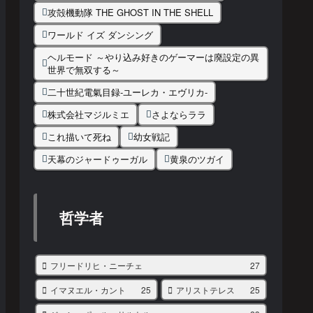
攻殻機動隊 THE GHOST IN THE SHELL
ワールド イズ ダンシング
ヘルモード ～やり込み好きのゲーマーは廃設定の異
世界で無双する～
二十世紀電氣目録-ユーレカ・エヴリカ-
株式会社マジルミエ
さよならララ
これ描いて死ね
幼女戦記
天幕のジャードゥーガル
黄泉のツガイ
哲学者
フリードリヒ・ニーチェ
27
イマヌエル・カント
25
アリストテレス
25