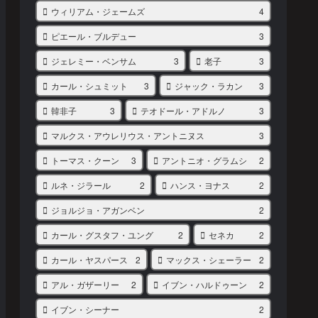
ウィリアム・ジェームズ
4
ピエール・ブルデュー
3
ジェレミー・ベンサム
3
老子
3
カール・シュミット
3
ジャック・ラカン
3
韓非子
3
テオドール・アドルノ
3
マルクス・アウレリウス・アントニヌス
3
トーマス・クーン
3
アントニオ・グラムシ
2
ルネ・ジラール
2
ハンス・ヨナス
2
ジョルジョ・アガンベン
2
カール・グスタフ・ユング
2
セネカ
2
カール・ヤスパース
2
マックス・シェーラー
2
アル・ガザーリー
2
イブン・ハルドゥーン
2
イブン・シーナー
2