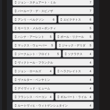
ジョン・スチュアート・ミル
7
バールーフ・デ・スピノザ
7
アンリ・ベルクソン
6
エピクテトス
6
モーリス・メルロ＝ポンティ
5
ハンナ・アーレント
5
ポール・リクール
5
マックス・ウェーバー
5
ジャック・デリダ
5
ジークムント・フロイト
5
ソクラテス
4
ヴィクトール・フランクル
4
ジョン・ロールズ
4
ヘラクレイトス
4
ヴァルター・ベンヤミン
4
デイヴィッド・ヒューム
4
フランシス・ベーコン
4
ギルバート・ライル
4
ルートヴィヒ・ウィトゲンシュタイン
4