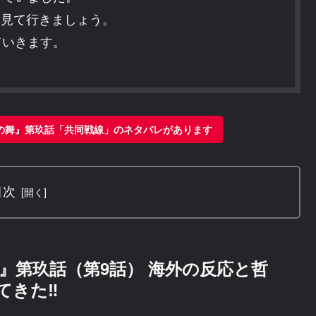
応を見て行きましょう。
ていきます。
の舞』第玖話「共同戦線」のネタバレがあります
目次
』第玖話（第9話） 海外の反応と哲
てきた‼