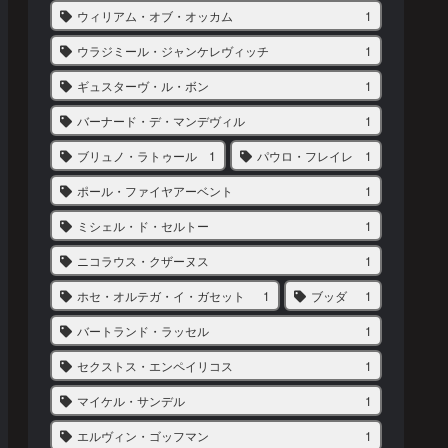
ウィリアム・オブ・オッカム
1
ウラジミール・ジャンケレヴィッチ
1
ギュスターヴ・ル・ボン
1
バーナード・デ・マンデヴィル
1
ブリュノ・ラトゥール
1
パウロ・フレイレ
1
ポール・ファイヤアーベント
1
ミシェル・ド・セルトー
1
ニコラウス・クザーヌス
1
ホセ・オルテガ・イ・ガセット
1
ブッダ
1
バートランド・ラッセル
1
セクストス・エンペイリコス
1
マイケル・サンデル
1
エルヴィン・ゴッフマン
1