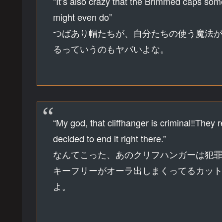
“It’s also crazy that the Brimmed caps so
might even do”
つばあり帽たちが、自分たちの使う魔法
るっていうのもヤバいよな。
“My god, that cliffhanger is criminal‼They 
decided to end it right there.”
なんてこった、あのクリフハンガーは犯罪
キーフリーがオーラ出しまくってるカッ
よ。