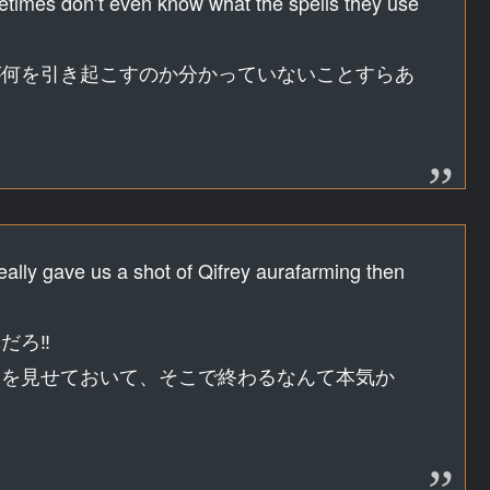
metimes don’t even know what the spells they use
が何を引き起こすのか分かっていないことすらあ
really gave us a shot of Qifrey aurafarming then
だろ‼
トを見せておいて、そこで終わるなんて本気か