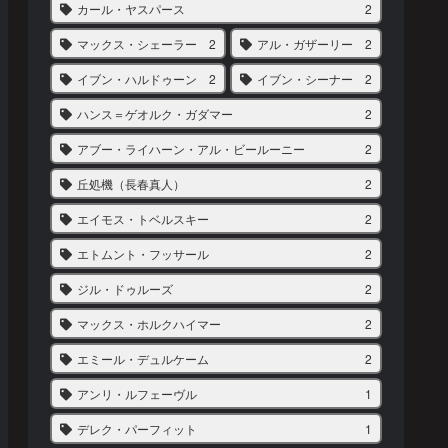
カール・ヤスパース
2
マックス・シェーラー
2
アル・ガザーリー
2
イブン・ハルドゥーン
2
イブン・シーナー
2
ハンス＝ゲオルク・ガダマー
2
アブー・ライハーン・アル・ビールーニー
2
丘処機（長春真人）
2
エイモス・トベルスキー
2
エトムント・フッサール
2
ジル・ドゥルーズ
2
マックス・ホルクハイマー
2
エミール・デュルケーム
2
アンリ・ルフェーヴル
1
デレク・パーフィット
1