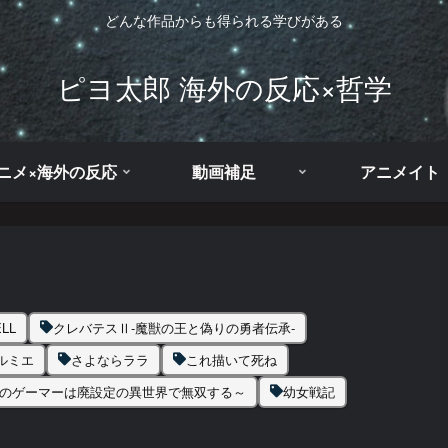
どんな作品からも得られる学びがある
ピヨ太郎 海外の反応×哲学
ニメ×海外の反応
動画補足
アニメイト
LL
クレバテスⅡ-魔獣の王と偽りの勇者伝承-
ルミエ
さよならララ
これ描いて死ね
きのゲーマーは廃設定の異世界で無双する～
幼女戦記