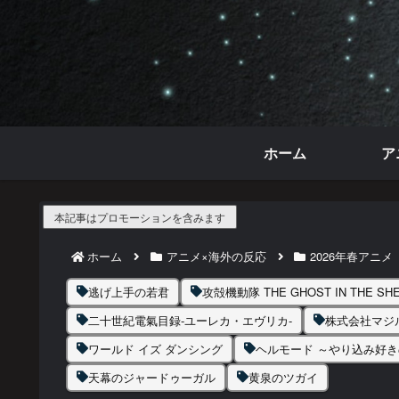
ホーム
ア
本記事はプロモーションを含みます
ホーム
アニメ×海外の反応
2026年春アニメ
逃げ上手の若君
攻殻機動隊 THE GHOST IN THE SHE
二十世紀電氣目録-ユーレカ・エヴリカ-
株式会社マジ
ワールド イズ ダンシング
ヘルモード ～やり込み好
天幕のジャードゥーガル
黄泉のツガイ