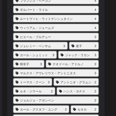
フランシス・ベーコン
4
ギルバート・ライル
4
ルートヴィヒ・ウィトゲンシュタイン
4
ウィリアム・ジェームズ
4
ピエール・ブルデュー
3
ジェレミー・ベンサム
3
老子
3
カール・シュミット
3
ジャック・ラカン
3
韓非子
3
テオドール・アドルノ
3
マルクス・アウレリウス・アントニヌス
3
トーマス・クーン
3
アントニオ・グラムシ
2
ルネ・ジラール
2
ハンス・ヨナス
2
ジョルジョ・アガンベン
2
カール・グスタフ・ユング
2
セネカ
2