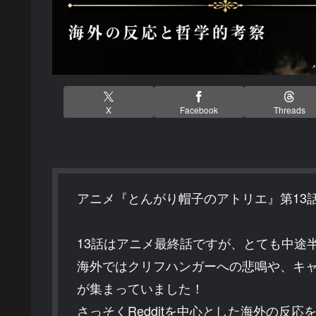
X
Facebook
Threads
アニメ『とんがり帽子のアトリエ』第13
13話はアニメ最終話ですが、とても中途
海外ではクリフハンガーへの悲鳴や、キ
が集まっていました！
さっそくRedditを中心とした海外の反