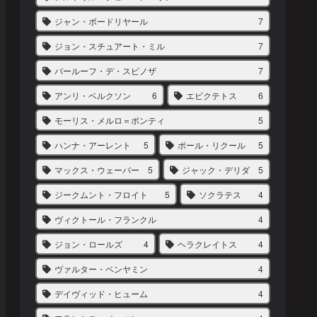
ジャン・ボードリヤール
7
ジョン・スチュアート・ミル
7
バールーフ・デ・スピノザ
7
アンリ・ベルクソン
6
エピクテトス
6
モーリス・メルロ＝ポンティ
5
ハンナ・アーレント
5
ポール・リクール
5
マックス・ウェーバー
5
ジャック・デリダ
5
ジークムント・フロイト
5
ソクラテス
4
ヴィクトール・フランクル
4
ジョン・ロールズ
4
ヘラクレイトス
4
ヴァルター・ベンヤミン
4
デイヴィッド・ヒューム
4