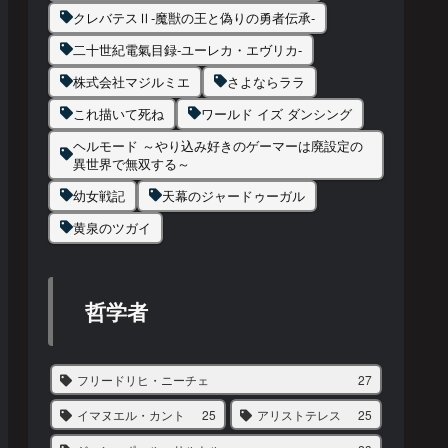
クレバテスⅡ-魔獣の王と偽りの勇者伝承-
二十世紀電氣目録-ユーレカ・エヴリカ-
株式会社マジルミエ
さよならララ
これ描いて死ね
ワールド イズ ダンシング
ヘルモード ～やり込み好きのゲーマーは廃設定の
異世界で無双する～
幼女戦記
天幕のジャードゥーガル
黄泉のツガイ
哲学者
フリードリヒ・ニーチェ
27
イマヌエル・カント
25
アリストテレス
25